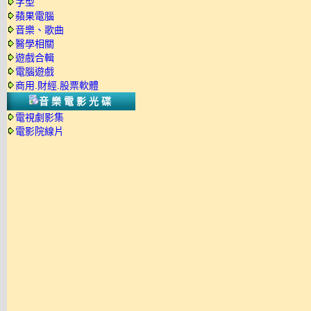
字型
蘋果電腦
音樂、歌曲
醫學相關
遊戲合輯
電腦遊戲
商用.財經.股票軟體
音樂電影光碟
電視劇影集
電影院線片