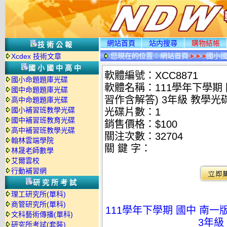
網站首頁
站内搜尋
購物結帳
技術公報
您現在的位置：
網站首頁
國小
Xcdex 技術文章
國小國中高中
軟體編號：XCC8871
國小命題題庫光碟
軟體名稱：111學年下學期
國中命題題庫光碟
習作含解答) 3年級 教學光
高中命題題庫光碟
國小補習班教學光碟
光碟片數：1
國中補習班教育光碟
銷售價格：$100
高中補習班教學光碟
關注次數：
32704
翰林雲端學院
關 鍵 字：
林晟老師數學
艾爾雲校
行動補習網
研究所考試
理工研究所(單科)
商管研究所(單科)
111學年下學期 國中 南一
文科藝術傳播(單科)
3年級
研究所考試(套裝)