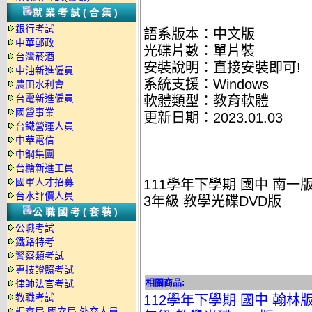
就業考試(合集)
銀行考試
語系版本：中文版
中華郵政
光碟片數：單片裝
台灣菸酒
安裝說明：直接安裝即可!
中油新進僱員
系統支援：Windows
農田水利會
台電新進僱員
軟體類型：教育軟體
國營事業
更新日期：2023.01.03
台鐵營運人員
中華電信
中鋼集團
台糖新進工員
國軍人才招募
111學年下學期 國中 南一
台水評價人員
3年級 教學光碟DVD版
公職國考(套裝)
公職考試
鐵路特考
警察類考試
專技證照考試
相關商品:
律師法官考試
教職考試
112學年下學期 國中 翰林
調查局.國安局.外交人員