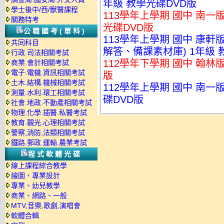
年級 教學光碟DVD版
學士後中/西/獸醫課程
113學年上學期 國中 南一版
關務特考
光碟DVD版
公職國考(單科)
113學年上學期 國中 康
共同科目
解答、備課素材庫) 1年級 
行政.司法相關考試
112學年下學期 國中 翰林版
商業.會計相關考試
電子.電機.資訊相關考試
版
土木.結構.機械相關考試
112學年上學期 國中 南一版
測量.水利.環工相關考試
碟DVD版
社會.地政.不動產相關考試
物理.化學.插醫.私醫考試
教育.觀光.心理相關考試
警察,消防,法類相關考試
鐵路.郵政.運輸.農業考試
程式軟體光碟
線上課程綜合教學
繪圖、專業設計
專業、幼兒教學
商業、網路、一般
MTV,音樂,歌劇,演唱會
軟體合輯