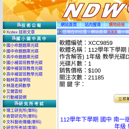
網站首頁
站内搜尋
購物結帳
技術公報
您現在的位置：
網站首頁
國小
Xcdex 技術文章
國小國中高中
軟體編號：XCC9859
國小命題題庫光碟
軟體名稱：112學年下學期
國中命題題庫光碟
作含解答) 1年級 教學光碟
高中命題題庫光碟
國小補習班教學光碟
光碟片數：1
國中補習班教育光碟
銷售價格：$100
高中補習班教學光碟
關注次數：
21185
翰林雲端學院
關 鍵 字：
林晟老師數學
艾爾雲校
行動補習網
研究所考試
理工研究所(單科)
商管研究所(單科)
112學年下學期 國中 南一
文科藝術傳播(單科)
年級 
研究所考試(套裝)