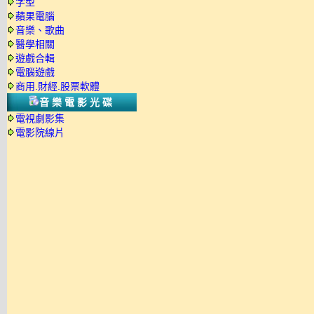
字型
蘋果電腦
音樂、歌曲
醫學相關
遊戲合輯
電腦遊戲
商用.財經.股票軟體
音樂電影光碟
電視劇影集
電影院線片