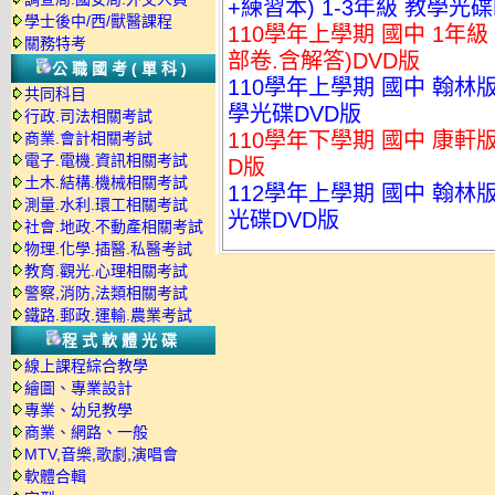
+練習本) 1-3年級 教學光碟
學士後中/西/獸醫課程
110學年上學期 國中 1年級
關務特考
部卷.含解答)DVD版
公職國考(單科)
110學年上學期 國中 翰林
共同科目
學光碟DVD版
行政.司法相關考試
110學年下學期 國中 康軒
商業.會計相關考試
電子.電機.資訊相關考試
D版
土木.結構.機械相關考試
112學年上學期 國中 翰林
測量.水利.環工相關考試
光碟DVD版
社會.地政.不動產相關考試
物理.化學.插醫.私醫考試
教育.觀光.心理相關考試
警察,消防,法類相關考試
鐵路.郵政.運輸.農業考試
程式軟體光碟
線上課程綜合教學
繪圖、專業設計
專業、幼兒教學
商業、網路、一般
MTV,音樂,歌劇,演唱會
軟體合輯