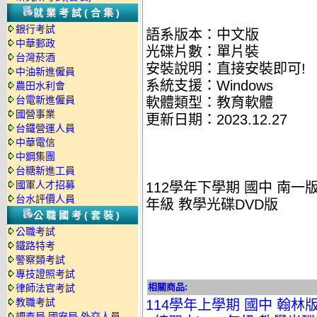
就業考試(合集)
銀行考試
語系版本：中文版
中華郵政
光碟片數：單片裝
台灣菸酒
安裝說明：直接安裝即可!
中油新進僱員
系統支援：Windows
農田水利會
台電新進僱員
軟體類型：教育軟體
國營事業
更新日期：2023.12.27
台鐵營運人員
中華電信
中鋼集團
台糖新進工員
國軍人才招募
112學年下學期 國中 南一
台水評價人員
年級 教學光碟DVD版
公職國考(套裝)
公職考試
鐵路特考
警察類考試
專技證照考試
相關商品:
律師法官考試
教職考試
114學年上學期 國中 翰林
調查局.國安局.外交人員