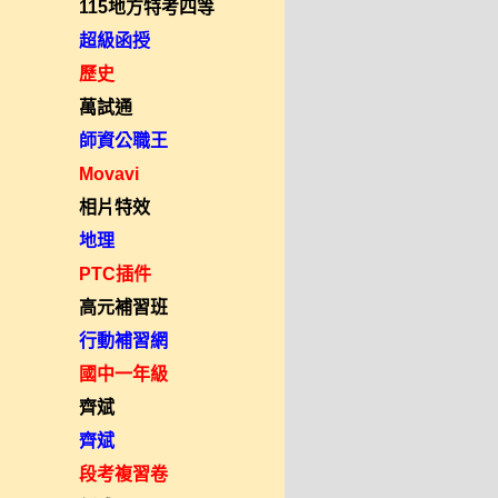
115地方特考四等
超級函授
歷史
萬試通
師資公職王
Movavi
相片特效
地理
PTC插件
高元補習班
行動補習網
國中一年級
齊斌
齊斌
段考複習卷