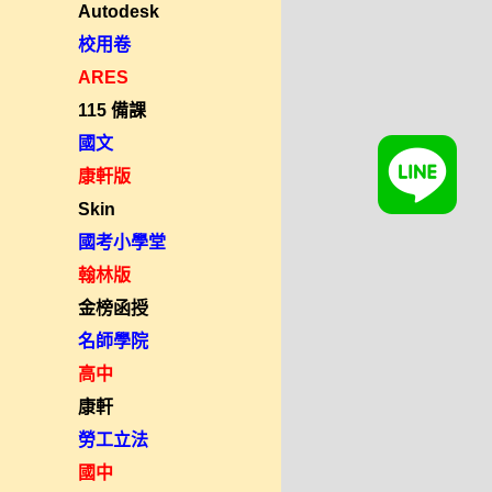
Autodesk
校用卷
ARES
115 備課
國文
康軒版
Skin
國考小學堂
翰林版
金榜函授
名師學院
高中
康軒
勞工立法
國中