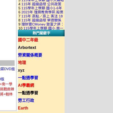
3
115學年上學期 國小大補帖
康軒版 國語+數學+社會+生活
+自然 1-6年級 教學光碟DVD
4
115年 超級函授 公共政策
翰林版 國語+數學+社會+生活
+自然 1-6年級 教學光碟DVD
版(3DVD)
5
115學年上學期 國小1-6年
22堂課+總複習 張楚老師 含
+自然 1-6年級 教學光碟DVD
版(3DVD)
6
2023年 理周教育學苑 股票
級 習作解答(含康軒.南一.翰林
PDF講義 函授DVD(9DVD)
版(3DVD)
7
115年 高點／高上 憲法 18
當沖煉金術 主講：朱家泓 國
全版本.全科目)合輯版 DVD版
8
115年 超級函授 勞資關係
堂課 宗台大老師 含PDF講義
語發音 DVD版
9
理財寶CMoney 致富之道：
概要 11堂課+總複習 陸川老
函授DVD(8DVD)【適用於律
10
115學年上學期 國小 南一
上班族飆股攻略班 主講：朱
師 含PDF講義 函授
師司法考試】
熱門關鍵字
版 教師手冊(全年級、全領域)
家泓+林穎 國語發音 DVD版
DVD(5DVD)
教學光碟DVD版
國中二年級
Arbortext
勞資關係概要
地理
碟DVD版
xyz
一點通學習
D版
王+南一學
AI學霸網
新挑戰麻辣
一點通學習
將+翰林
勞工行政
Earth