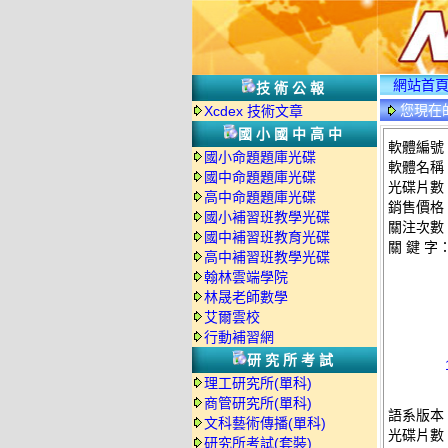
網站首
技術公報
您現在
Xcdex 技術文章
國小國中高中
軟體編號：
國小命題題庫光碟
軟體名稱：
國中命題題庫光碟
光碟片數
高中命題題庫光碟
銷售價格：
國小補習班教學光碟
關注次數
國中補習班教育光碟
關 鍵 字
高中補習班教學光碟
翰林雲端學院
林晟老師數學
艾爾雲校
行動補習網
研究所考試
理工研究所(單科)
商管研究所(單科)
語系版本
文科藝術傳播(單科)
光碟片數
研究所考試(套裝)