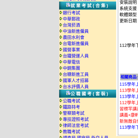
安裝說明
就業考試(合集)
系統支援：
銀行考試
軟體類型
中華郵政
更新日期：2
台灣菸酒
中油新進僱員
農田水利會
台電新進僱員
112學年
國營事業
台鐵營運人員
中華電信
中鋼集團
台糖新進工員
相關商品:
國軍人才招募
115學年
台水評價人員
113學年
公職國考(套裝)
113學年
公職考試
112學
鐵路特考
習標竿講
警察類考試
講義+康
專技證照考試
新無敵自修
律師法官考試
113學年
教職考試
調查局.國安局.外交人員