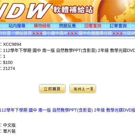
頁
站内搜尋
購物結帳
問題反應
回覆查詢
訂單查詢
的位置：
網站首頁
國小國中高中
國中命題題庫光碟
光碟
XCC9894
112學年下學期 國中 南一版 自然教學PPT(含影音) 2年級 教學光碟DV
：1
$100
：
21274
：
112學年下學期 國中 南一版 自然教學PPT(含影音) 2年級 教學光碟DVD
：中文版
：單片裝