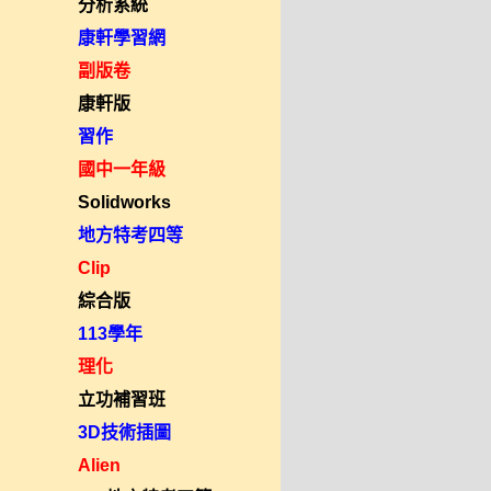
分析系統
康軒學習網
副版卷
康軒版
習作
國中一年級
Solidworks
地方特考四等
Clip
綜合版
113學年
理化
立功補習班
3D技術插圖
Alien