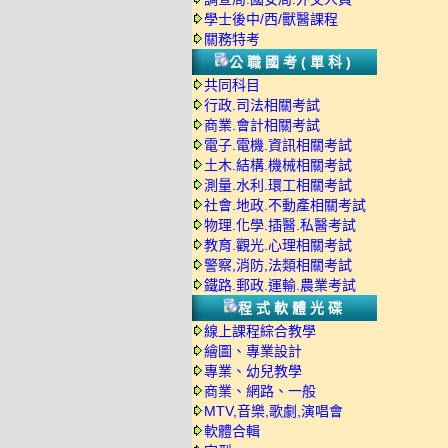
學士後中/西/獸醫課程
關務特考
公職國考(單科)
共同科目
行政.司法相關考試
商業.會計相關考試
電子.電機.資訊相關考試
土木.結構.機械相關考試
測量.水利.環工相關考試
社會.地政.不動產相關考試
物理.化學.插醫.私醫考試
教育.觀光.心理相關考試
警察,消防,法類相關考試
鐵路.郵政.運輸.農業考試
程式軟體光碟
線上課程綜合教學
繪圖、專業設計
專業、幼兒教學
商業、網路、一般
MTV,音樂,歌劇,演唱會
軟體合輯