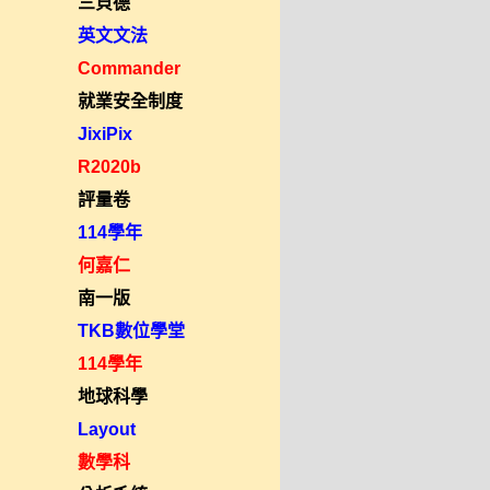
三貝德
英文文法
Commander
就業安全制度
JixiPix
R2020b
評量卷
114學年
何嘉仁
南一版
TKB數位學堂
114學年
地球科學
Layout
數學科