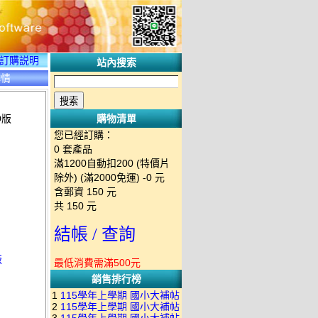
訂購説明
站內搜索
詳情
D版
購物清單
您已經訂購：
0
套產品
滿1200自動扣200 (特價片
除外) (滿2000免運)
-0 元
含郵資
150
元
共
150
元
結帳 / 查詢
版
最低消費需滿500元
銷售排行榜
1
115學年上學期 國小大補帖
2
115學年上學期 國小大補帖
南一版 國語+數學+社會+生活