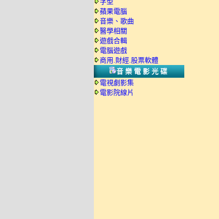
字型
蘋果電腦
音樂、歌曲
醫學相關
遊戲合輯
電腦遊戲
商用.財經.股票軟體
音樂電影光碟
電視劇影集
電影院線片