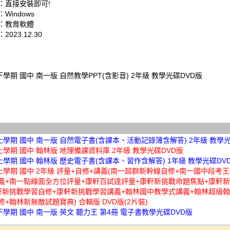
：直接安裝即可!
Windows
：教育軟體
023.12.30
下學期 國中 南一版 自然教學PPT(含影音) 2年級 教學光碟DVD版
上學期 國中 南一版 自然電子書(含課本、活動記錄簿含解答) 2年級 教學光
上學期 國中 翰林版 地理備課資料庫 2年級 教學光碟DVD版
上學期 國中 翰林版 歷史電子書(含課本、習作含解答) 1年級 教學光碟DV
年上學期 國中 2年級 評量+自修+講義(南一超群新幹線自修+南一國中段考
義+南一點線面全方位評量+康軒百試達評量+康軒新挑戰命題焦點+康軒
軒新挑戰學習自修+康軒新挑戰學習講義+翰林國中教學式講義+翰林超級翰
+翰林新無敵試題寶典) 合輯版 DVD版(2片裝)
下學期 國中 南一版 英文 聽力王 第4冊 電子書教學光碟DVD版