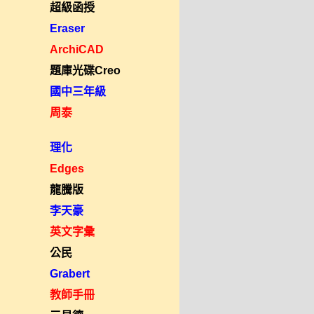
超級函授
Eraser
ArchiCAD
題庫光碟Creo
國中三年級
周泰
理化
Edges
龍騰版
李天豪
英文字彙
公民
Grabert
教師手冊