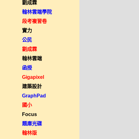
劉成霖
翰林雲端學院
段考複習卷
實力
公民
劉成霖
翰林雲端
函授
Gigapixel
建築設計
GraphPad
國小
Focus
題庫光碟
翰林版