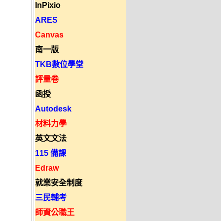
InPixio
ARES
Canvas
南一版
TKB數位學堂
評量卷
函授
Autodesk
材料力學
英文文法
115 備課
Edraw
就業安全制度
三民輔考
師資公職王