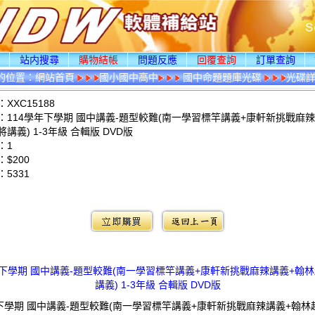
頁
站内搜尋
購物結帳
問題反應
回覆查詢
訂單查詢
的位置：
網站首頁
國小國中高中
國中命題題庫光碟
光碟
XXC15188
：114學年下學期 國中講義-題型較難(南一學習標竿講義+康軒新挑戰麻辣
講義) 1-3年級 合輯版 DVD版
：1
$200
：
5331
：
年下學期 國中講義-題型較難(南一學習標竿講義+康軒新挑戰麻辣講義+翰
講義) 1-3年級 合輯版 DVD版
年下學期 國中講義-題型較難(南一學習標竿講義+康軒新挑戰麻辣講義+翰林