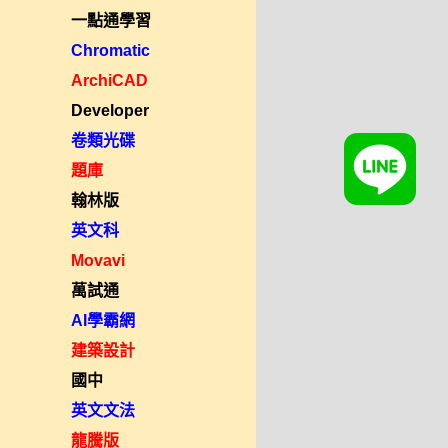
一點通學習
Chromatic
ArchiCAD
Developer
卷類光碟
題庫
翰林版
英文科
Movavi
萬試通
AI學霸網
建築設計
國中
英文文法
龍騰版