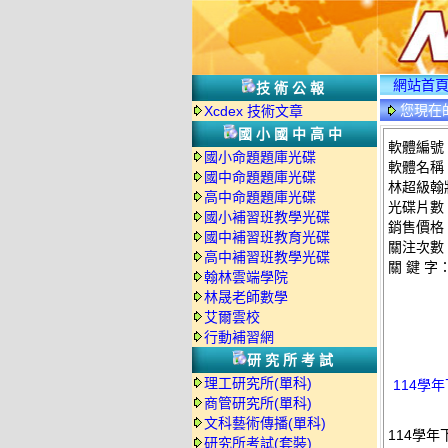
網站首
技術公報
您現在
Xcdex 技術文章
國小國中高中
軟體編號：
國小命題題庫光碟
軟體名稱
國中命題題庫光碟
林超級翰將
高中命題題庫光碟
光碟片數
國小補習班教學光碟
銷售價格：
國中補習班教育光碟
關注次數
高中補習班教學光碟
關 鍵 字
翰林雲端學院
林晟老師數學
艾爾雲校
行動補習網
研究所考試
理工研究所(單科)
114學
商管研究所(單科)
文科藝術傳播(單科)
114學
研究所考試(套裝)