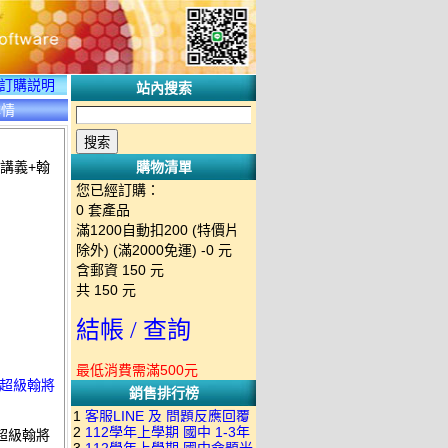
訂購説明
站內搜索
詳情
講義+翰
購物清單
您已經訂購：
0
套產品
滿1200自動扣200 (特價片
除外) (滿2000免運)
-0 元
含郵資
150
元
共
150
元
結帳 / 查詢
最低消費需滿500元
林超級翰將
銷售排行榜
1
客服LINE 及 問題反應回覆
2
112學年上學期 國中 1-3年
超級翰將
方式 下單後出現訂單編號就