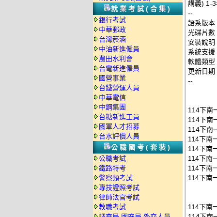
講義) 1-
就業考試(合集)
--
銀行考試
語系版本
中華郵政
光碟片數
台灣菸酒
安裝說明
中油新進僱員
系統支援：
農田水利會
軟體類型
台電新進僱員
更新日期：2
國營事業
--
台鐵營運人員
中華電信
中鋼集團
114下
台糖新進工員
114下
國軍人才招募
114下南
台水評價人員
114下南
公職國考(套裝)
114下南
公職考試
114下南
鐵路特考
114下南
警察類考試
114下南
專技證照考試
律師法官考試
教職考試
114下
調查局.國安局.外交人員
114下南