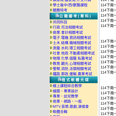
學士後中/西/獸醫課程
114下南
關務特考
114下南
114下南
公職國考(單科)
114下南
共同科目
114下南
行政.司法相關考試
商業.會計相關考試
電子.電機.資訊相關考試
114下
土木.結構.機械相關考試
114下南
測量.水利.環工相關考試
114下南
社會.地政.不動產相關考試
114下南
物理.化學.插醫.私醫考試
114下南
教育.觀光.心理相關考試
114下南
警察,消防,法類相關考試
114下南
鐵路.郵政.運輸.農業考試
程式軟體光碟
線上課程綜合教學
114下
繪圖、專業設計
114下南
專業、幼兒教學
114下南
商業、網路、一般
114下南
MTV,音樂,歌劇,演唱會
114下南
軟體合輯
114下南