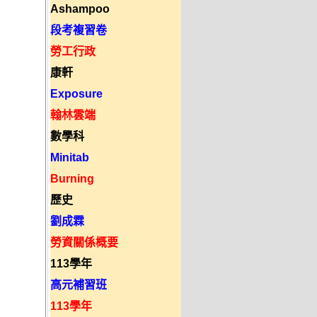
Ashampoo
段考複習卷
勞工行政
康軒
Exposure
翰林雲端
數學科
Minitab
Burning
歷史
劉成霖
勞資關係概要
113學年
高元補習班
113學年