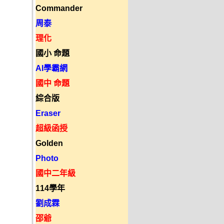
Commander
周泰
理化
國小 命題
AI學霸網
國中 命題
綜合版
Eraser
超級函授
Golden
Photo
國中二年級
114學年
劉成霖
邵爺