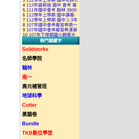
3
112學年上學期 國中命題光
級 校用卷 (含南一.康軒.翰林.
是訂購成功 不會有回覆信
4
113年最新版 國中 會考 複
碟 康軒版 1-3年級(含108課
全科目.全部卷.含解答)完整版
5
111年國中會考 翰林 3800
習卷講義 共18卷(含南一百分
綱)(全年級、全領域) 題庫光
(2DVD)
6
112學年上學期 國中講義-
應用題彙編 + 南一 3688 應用
百EZ+南一超會考+康軒麻辣
碟(不包含：藝文+綜合+健體)
7
112學年上學期 國中 1-3年
題型較難(康軒新挑戰麻辣講
題彙編+南一歷屆試題+康軒
+康軒會考勝經+康軒易點通
8
107年國中會考複習卷南一
級 習作解答+課本解答(含康
義+翰林超級翰將講義+南一學
3800+ 應用題彙編 1-3年級 卷
+康軒圖解E點通+漢華大聯盟
9
107年國中會考複習卷漢華
版 ( 點線面 )全科目.九科含解
軒.南一.翰林全版本.全科目)
習標竿講義) 1-3年級 合輯版
類光碟
10
107年下學期國小題庫光
+翰林大滿貫+翰林橘子+翰林
版 ( 達陣 ) 全科目.八科含解
答.合輯正式版
合輯版 DVD版
DVD版
熱門關鍵字
碟-南一版（1～6年級）全科
Lite輕+翰林主題探索+奇鼎
答.合輯正式版
目合輯版 (三片裝)
KO+奇鼎進會考+金安新思維
Solidworks
+金安雙向溝通+金安會考
名師學院
735+建弘細說.活用+漢華達
陣)全科目合輯版(3片裝)
翰林
南一
高元補習班
地球科學
Cutter
黑貓卷
Bundle
TKB數位學堂