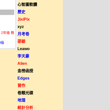
心智圖軟體
歷史
JixiPix
xyz
2年級 教
月考卷
邵爺
D版
Leawo
李天豪
Alien
金榜函授
Edges
習作
卷類光碟
地理
統計分析