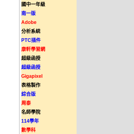
國中一年級
南一版
Adobe
分析系統
PTC插件
康軒學習網
超級函授
超級函授
Gigapixel
表格製作
綜合版
周泰
名師學院
114學年
數學科