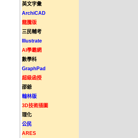
英文字彙
ArchiCAD
龍騰版
三民輔考
Illustrate
AI學霸網
數學科
GraphPad
超級函授
邵爺
翰林版
3D技術插圖
理化
公民
ARES