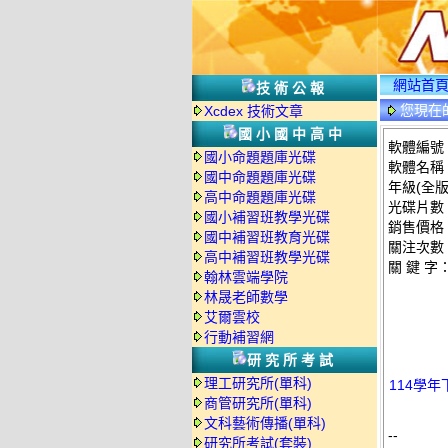
網站首
技術公報
您現在
Xcdex 技術文章
國小國中高中
軟體編號：
國小命題題庫光碟
軟體名稱：
國中命題題庫光碟
年級(全版
高中命題題庫光碟
光碟片數
國小補習班教學光碟
銷售價格：
國中補習班教育光碟
關注次數
高中補習班教學光碟
關 鍵 字
翰林雲端學院
林晟老師數學
艾爾雲校
行動補習網
研究所考試
理工研究所(單科)
114學年
商管研究所(單科)
文科藝術傳播(單科)
--
研究所考試(套裝)