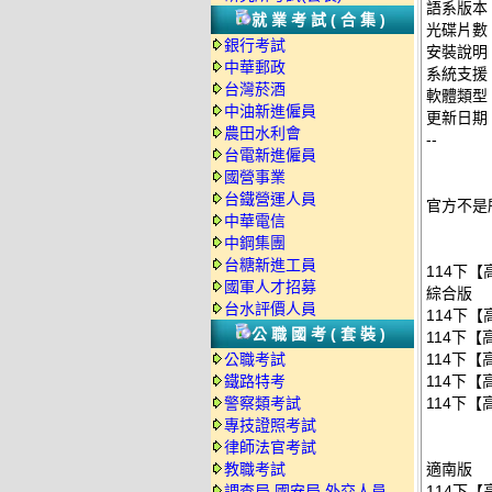
語系版本
就業考試(合集)
光碟片數
銀行考試
安裝說明
中華郵政
系統支援：
台灣菸酒
軟體類型
中油新進僱員
更新日期：2
農田水利會
--
台電新進僱員
國營事業
台鐵營運人員
官方不是
中華電信
中鋼集團
台糖新進工員
114下
國軍人才招募
綜合版
台水評價人員
114下【
公職國考(套裝)
114下【
公職考試
114下【
鐵路特考
114下【
警察類考試
114下【
專技證照考試
律師法官考試
教職考試
適南版
調查局.國安局.外交人員
114下【