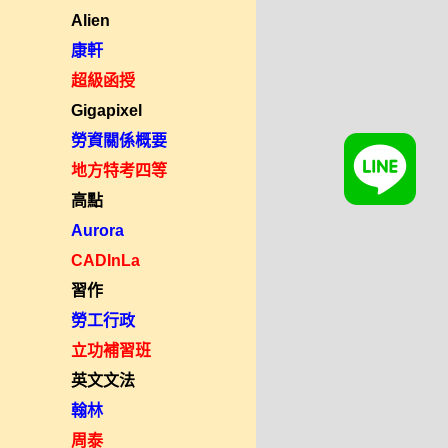
Alien
康軒
超級函授
Gigapixel
勞資關係概要
地方特考四等
高點
Aurora
CADInLa
習作
勞工行政
立功補習班
英文文法
翰林
周泰