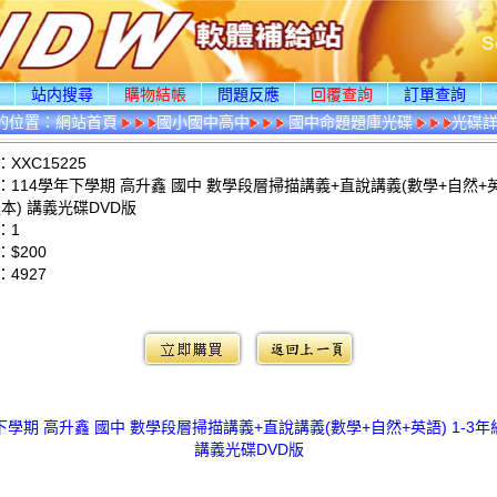
頁
站内搜尋
購物結帳
問題反應
回覆查詢
訂單查詢
的位置：
網站首頁
國小國中高中
國中命題題庫光碟
光碟
XXC15225
114學年下學期 高升鑫 國中 數學段層掃描講義+直說講義(數學+自然+英語
本) 講義光碟DVD版
：1
$200
：
4927
：
下學期 高升鑫 國中 數學段層掃描講義+直說講義(數學+自然+英語) 1-3年
講義光碟DVD版