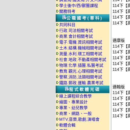
學士後中/西/獸醫課程
114下【
關務特考
114下【
114下【
公職國考(單科)
114下【
共同科目
行政.司法相關考試
商業.會計相關考試
適康版
電子.電機.資訊相關考試
114下【
土木.結構.機械相關考試
114下【
測量.水利.環工相關考試
114下【
社會.地政.不動產相關考試
114下【
物理.化學.插醫.私醫考試
114下【
教育.觀光.心理相關考試
警察,消防,法類相關考試
鐵路.郵政.運輸.農業考試
適翰版
程式軟體光碟
114下【
線上課程綜合教學
114下【
繪圖、專業設計
114下【
專業、幼兒教學
114下【
商業、網路、一般
114下【
MTV,音樂,歌劇,演唱會
軟體合輯