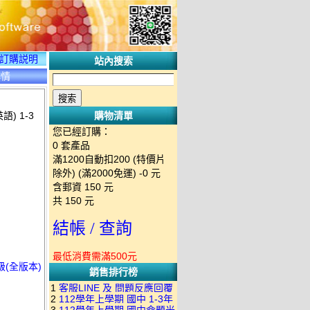
訂購説明
站內搜索
詳情
) 1-3
購物清單
您已經訂購：
0
套產品
滿1200自動扣200 (特價片
除外) (滿2000免運)
-0 元
含郵資
150
元
共
150
元
結帳 / 查詢
最低消費需滿500元
級(全版本)
銷售排行榜
1
客服LINE 及 問題反應回覆
2
112學年上學期 國中 1-3年
方式 下單後出現訂單編號就