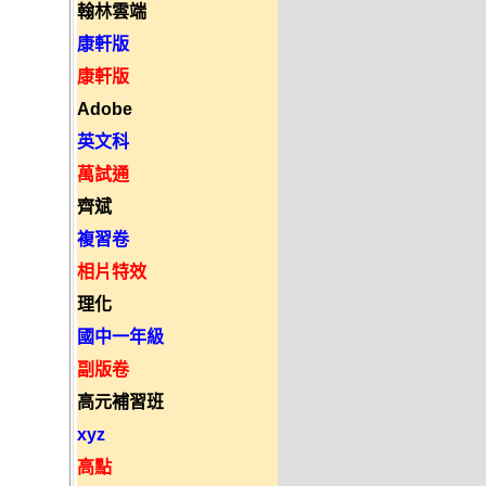
翰林雲端
康軒版
康軒版
Adobe
英文科
萬試通
齊斌
複習卷
相片特效
理化
國中一年級
副版卷
高元補習班
xyz
高點