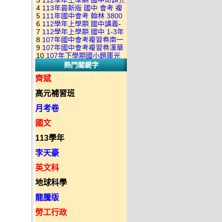
3
112學年上學期 國中命題光
級 校用卷 (含南一.康軒.翰林.
是訂購成功 不會有回覆信
4
113年最新版 國中 會考 複
碟 康軒版 1-3年級(含108課
全科目.全部卷.含解答)完整版
5
111年國中會考 翰林 3800
習卷講義 共18卷(含南一百分
綱)(全年級、全領域) 題庫光
(2DVD)
6
112學年上學期 國中講義-
應用題彙編 + 南一 3688 應用
百EZ+南一超會考+康軒麻辣
碟(不包含：藝文+綜合+健體)
7
112學年上學期 國中 1-3年
題型較難(康軒新挑戰麻辣講
題彙編+南一歷屆試題+康軒
+康軒會考勝經+康軒易點通
8
107年國中會考複習卷南一
級 習作解答+課本解答(含康
義+翰林超級翰將講義+南一學
3800+ 應用題彙編 1-3年級 卷
+康軒圖解E點通+漢華大聯盟
9
107年國中會考複習卷漢華
版 ( 點線面 )全科目.九科含解
軒.南一.翰林全版本.全科目)
習標竿講義) 1-3年級 合輯版
類光碟
10
107年下學期國小題庫光
+翰林大滿貫+翰林橘子+翰林
版 ( 達陣 ) 全科目.八科含解
答.合輯正式版
合輯版 DVD版
DVD版
熱門關鍵字
碟-南一版（1～6年級）全科
Lite輕+翰林主題探索+奇鼎
答.合輯正式版
目合輯版 (三片裝)
KO+奇鼎進會考+金安新思維
齊斌
+金安雙向溝通+金安會考
高元補習班
735+建弘細說.活用+漢華達
陣)全科目合輯版(3片裝)
月考卷
國文
113學年
李天豪
英文科
地球科學
龍騰版
勞工行政