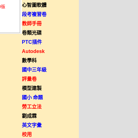
心智圖軟體
D版
段考複習卷
教師手冊
卷類光碟
PTC插件
Autodesk
數學科
國中三年級
評量卷
模型建製
國小 命題
勞工立法
劉成霖
英文字彙
校用