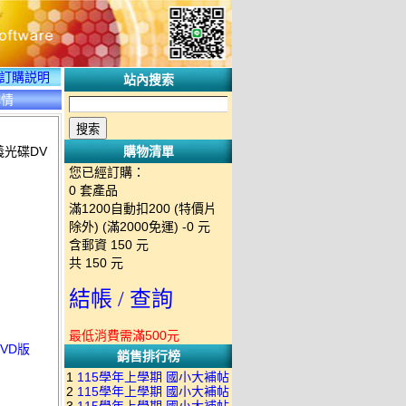
訂購説明
站內搜索
詳情
義光碟DV
購物清單
您已經訂購：
0
套產品
滿1200自動扣200 (特價片
除外) (滿2000免運)
-0 元
含郵資
150
元
共
150
元
結帳 / 查詢
最低消費需滿500元
DVD版
銷售排行榜
1
115學年上學期 國小大補帖
2
115學年上學期 國小大補帖
南一版 國語+數學+社會+生活