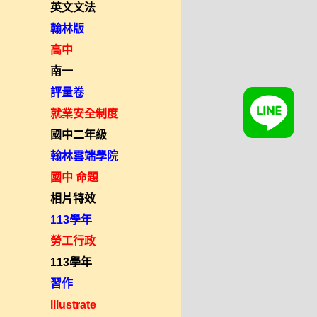
英文文法
翰林版
高中
南一
評量卷
就業安全制度
國中二年級
翰林雲端學院
國中 命題
相片特效
113學年
勞工行政
113學年
習作
Illustrate