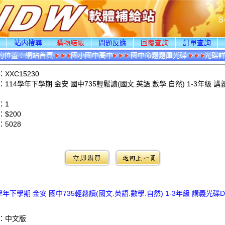
頁
站内搜尋
購物結帳
問題反應
回覆查詢
訂單查詢
的位置：
網站首頁
國小國中高中
國中命題題庫光碟
光碟
XXC15230
114學年下學期 金安 國中735輕鬆讀(國文.英語.數學.自然) 1-3年級 講
：1
$200
：
5028
：
學年下學期 金安 國中735輕鬆讀(國文.英語.數學.自然) 1-3年級 講義光碟
：中文版