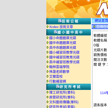
網站首
技術公報
您現在
Xcdex 技術文章
國小國中高中
軟體編號：
國小命題題庫光碟
軟體名稱：
國中命題題庫光碟
D版
高中命題題庫光碟
光碟片數
國小補習班教學光碟
銷售價格：
國中補習班教育光碟
關注次數
高中補習班教學光碟
關 鍵 字
翰林雲端學院
林晟老師數學
艾爾雲校
行動補習網
研究所考試
理工研究所(單科)
114
商管研究所(單科)
文科藝術傳播(單科)
語系版本
研究所考試(套裝)