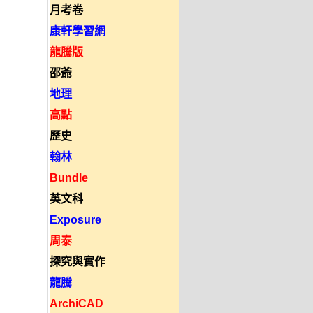
月考卷
康軒學習網
龍騰版
邵爺
地理
高點
歷史
翰林
Bundle
英文科
Exposure
周泰
探究與實作
龍騰
ArchiCAD