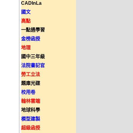
CADInLa
國文
高點
一點通學習
金榜函授
地理
國中三年級
法院書記官
勞工立法
題庫光碟
校用卷
翰林雲端
地球科學
模型建製
超級函授