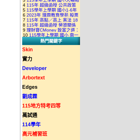
3
115學年上學期 國小大補帖
康軒版 國語+數學+社會+生活
+自然 1-6年級 教學光碟DVD
4
115年 超級函授 公共政策
翰林版 國語+數學+社會+生活
+自然 1-6年級 教學光碟DVD
版(3DVD)
5
115學年上學期 國小1-6年
22堂課+總複習 張楚老師 含
+自然 1-6年級 教學光碟DVD
版(3DVD)
6
2023年 理周教育學苑 股票
級 習作解答(含康軒.南一.翰林
PDF講義 函授DVD(9DVD)
版(3DVD)
7
115年 高點／高上 憲法 18
當沖煉金術 主講：朱家泓 國
全版本.全科目)合輯版 DVD版
8
115年 超級函授 勞資關係
堂課 宗台大老師 含PDF講義
語發音 DVD版
9
理財寶CMoney 致富之道：
概要 11堂課+總複習 陸川老
函授DVD(8DVD)【適用於律
10
115學年上學期 國小 南一
上班族飆股攻略班 主講：朱
師 含PDF講義 函授
師司法考試】
熱門關鍵字
版 教師手冊(全年級、全領域)
家泓+林穎 國語發音 DVD版
DVD(5DVD)
教學光碟DVD版
Skin
實力
Developer
Arbortext
Edges
劉成霖
115地方特考四等
萬試通
114學年
高元補習班