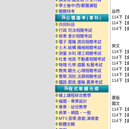
學士後中/西/獸醫課程
關務特考
自然
114下【
公職國考(單科)
114下【
共同科目
114下【
行政.司法相關考試
商業.會計相關考試
電子.電機.資訊相關考試
英文
土木.結構.機械相關考試
114下【
測量.水利.環工相關考試
114下【
社會.地政.不動產相關考試
114下【
物理.化學.插醫.私醫考試
114下【
教育.觀光.心理相關考試
114下【
警察,消防,法類相關考試
114下【
鐵路.郵政.運輸.農業考試
程式軟體光碟
線上課程綜合教學
康版
繪圖、專業設計
國文
專業、幼兒教學
114下【
商業、網路、一般
114下【
MTV,音樂,歌劇,演唱會
114下【
軟體合輯