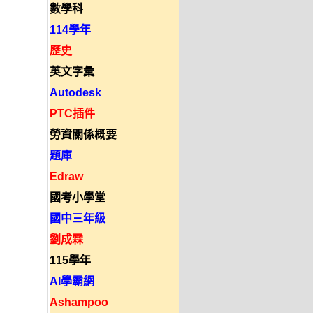
數學科
114學年
歷史
英文字彙
Autodesk
PTC插件
勞資關係概要
題庫
Edraw
國考小學堂
國中三年級
劉成霖
115學年
AI學霸網
Ashampoo