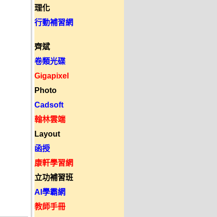
理化
行動補習網
齊斌
卷類光碟
Gigapixel
Photo
Cadsoft
翰林雲端
Layout
函授
康軒學習網
立功補習班
AI學霸網
教師手冊