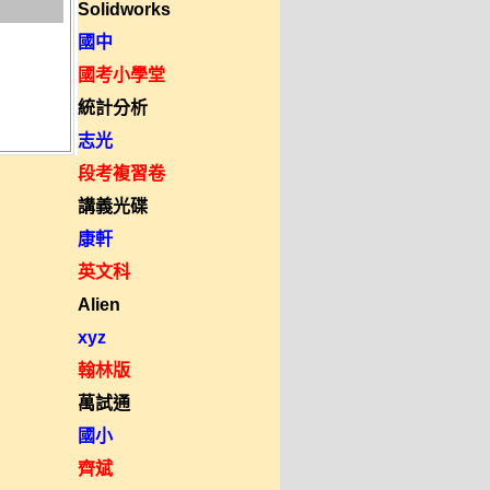
Solidworks
國中
國考小學堂
統計分析
志光
段考複習卷
講義光碟
康軒
英文科
Alien
xyz
翰林版
萬試通
國小
齊斌