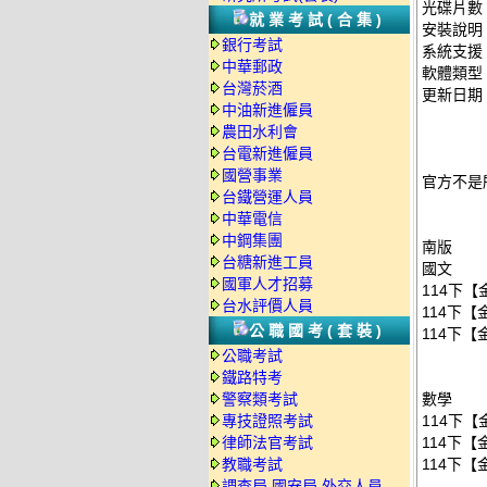
光碟片數
就業考試(合集)
安裝說明
銀行考試
系統支援：
中華郵政
軟體類型
台灣菸酒
更新日期：2
中油新進僱員
農田水利會
台電新進僱員
國營事業
官方不是
台鐵營運人員
中華電信
中鋼集團
南版
台糖新進工員
國文
國軍人才招募
114下【
台水評價人員
114下【
公職國考(套裝)
114下【
公職考試
鐵路特考
警察類考試
數學
專技證照考試
114下【
律師法官考試
114下【
教職考試
114下【
調查局.國安局.外交人員