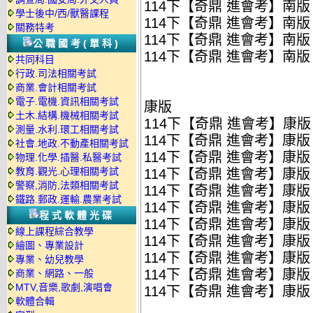
114下【奇鼎 進會考】南版 
學士後中/西/獸醫課程
114下【奇鼎 進會考】南版 
關務特考
114下【奇鼎 進會考】南版 
公職國考(單科)
114下【奇鼎 進會考】南版 
共同科目
行政.司法相關考試
商業.會計相關考試
電子.電機.資訊相關考試
康版
土木.結構.機械相關考試
114下【奇鼎 進會考】康版 
測量.水利.環工相關考試
114下【奇鼎 進會考】康版 
社會.地政.不動產相關考試
114下【奇鼎 進會考】康版 國
物理.化學.插醫.私醫考試
教育.觀光.心理相關考試
114下【奇鼎 進會考】康版 
警察,消防,法類相關考試
114下【奇鼎 進會考】康版 
鐵路.郵政.運輸.農業考試
114下【奇鼎 進會考】康版 數
程式軟體光碟
114下【奇鼎 進會考】康版 理
線上課程綜合教學
114下【奇鼎 進會考】康版 
繪圖、專業設計
114下【奇鼎 進會考】康版 
專業、幼兒教學
114下【奇鼎 進會考】康版 
商業、網路、一般
MTV,音樂,歌劇,演唱會
114下【奇鼎 進會考】康版 
軟體合輯