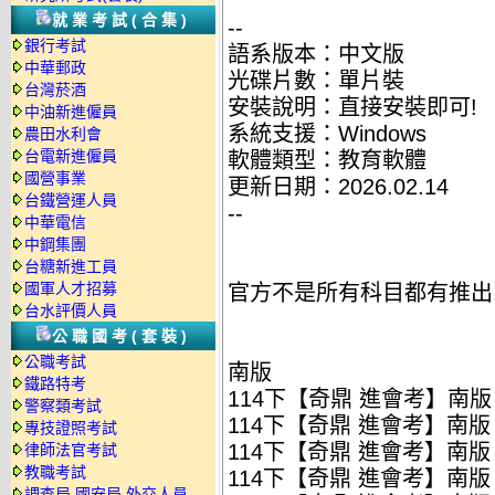
就業考試(合集)
--
銀行考試
語系版本：中文版
中華郵政
光碟片數：單片裝
台灣菸酒
安裝說明：直接安裝即可!
中油新進僱員
系統支援：Windows
農田水利會
台電新進僱員
軟體類型：教育軟體
國營事業
更新日期：2026.02.14
台鐵營運人員
--
中華電信
中鋼集團
台糖新進工員
國軍人才招募
官方不是所有科目都有推出
台水評價人員
公職國考(套裝)
公職考試
南版
鐵路特考
114下【奇鼎 進會考】南版 
警察類考試
114下【奇鼎 進會考】南版 
專技證照考試
114下【奇鼎 進會考】南版 數
律師法官考試
教職考試
114下【奇鼎 進會考】南版 理
調查局.國安局.外交人員