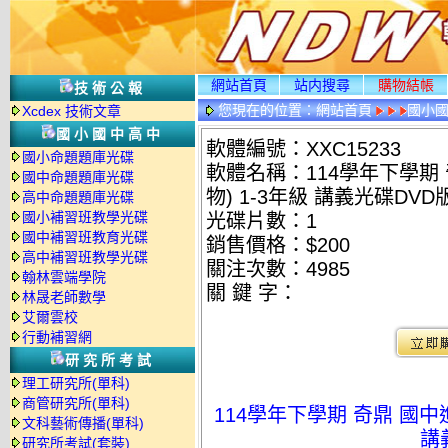
網站首頁
站内搜尋
購物結帳
技術公報
您現在的位置：
網站首頁
國小
Xcdex 技術文章
國小國中高中
軟體編號：XXC15233
國小命題題庫光碟
軟體名稱：114學年下學期 
國中命題題庫光碟
物) 1-3年級 講義光碟DVD
高中命題題庫光碟
國小補習班教學光碟
光碟片數：1
國中補習班教育光碟
銷售價格：$200
高中補習班教學光碟
關注次數：
4985
翰林雲端學院
關 鍵 字：
林晟老師數學
艾爾雲校
行動補習網
研究所考試
理工研究所(單科)
商管研究所(單科)
114學年下學期 奇鼎 國中進
文科藝術傳播(單科)
講
研究所考試(套裝)