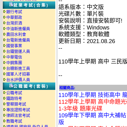
--
就業考試(合集)
語系版本：中文版
銀行考試
光碟片數：單片裝
中華郵政
安裝說明：直接安裝即可!
台灣菸酒
系統支援：Windows
中油新進僱員
軟體類型：教育軟體
農田水利會
台電新進僱員
更新日期：2021.08.26
國營事業
--
台鐵營運人員
中華電信
110學年上學期 高中 三民版
中鋼集團
台糖新進工員
國軍人才招募
--
台水評價人員
公職國考(套裝)
相關商品:
公職考試
110學年上學期 技術高中 
鐵路特考
112學年上學期 高中命題光碟
警察類考試
1-3年級 題庫光碟
專技證照考試
109學年下學期 高中大補帖
律師法官考試
教職考試
版
調查局.國安局.外交人員