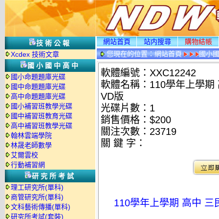
網站首頁
站内搜尋
購物結帳
技術公報
您現在的位置：
網站首頁
國小
Xcdex 技術文章
國小國中高中
軟體編號：XXC12242
國小命題題庫光碟
軟體名稱：110學年上學期 
國中命題題庫光碟
VD版
高中命題題庫光碟
國小補習班教學光碟
光碟片數：1
國中補習班教育光碟
銷售價格：$200
高中補習班教學光碟
關注次數：
23719
翰林雲端學院
關 鍵 字：
林晟老師數學
艾爾雲校
行動補習網
研究所考試
理工研究所(單科)
商管研究所(單科)
110學年上學期 高中 三
文科藝術傳播(單科)
研究所考試(套裝)