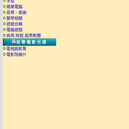
字型
蘋果電腦
音樂、歌曲
醫學相關
遊戲合輯
電腦遊戲
商用.財經.股票軟體
音樂電影光碟
電視劇影集
電影院線片