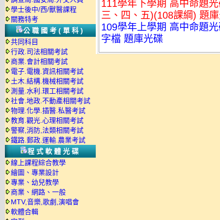
111學年下學期 高中命題
學士後中/西/獸醫課程
三、四、五)(108課綱) 題
關務特考
109學年上學期 高中命題光
公職國考(單科)
字檔 題庫光碟
共同科目
行政.司法相關考試
商業.會計相關考試
電子.電機.資訊相關考試
土木.結構.機械相關考試
測量.水利.環工相關考試
社會.地政.不動產相關考試
物理.化學.插醫.私醫考試
教育.觀光.心理相關考試
警察,消防,法類相關考試
鐵路.郵政.運輸.農業考試
程式軟體光碟
線上課程綜合教學
繪圖、專業設計
專業、幼兒教學
商業、網路、一般
MTV,音樂,歌劇,演唱會
軟體合輯