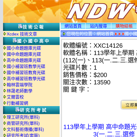
網站首頁
站内搜尋
購物結帳
技術公報
您現在的位置：
網站首頁
國小
Xcdex 技術文章
國小國中高中
軟體編號：XXC14126
國小命題題庫光碟
軟體名稱：113學年上學期
國中命題題庫光碟
(112(一)、113(一.二.三
高中命題題庫光碟
國小補習班教學光碟
光碟片數：1
國中補習班教育光碟
銷售價格：$200
高中補習班教學光碟
關注次數：
13590
翰林雲端學院
關 鍵 字：
林晟老師數學
艾爾雲校
行動補習網
研究所考試
理工研究所(單科)
商管研究所(單科)
113學年上學期 高中命題光碟
文科藝術傳播(單科)
3(一.二.三.選修
研究所考試(套裝)