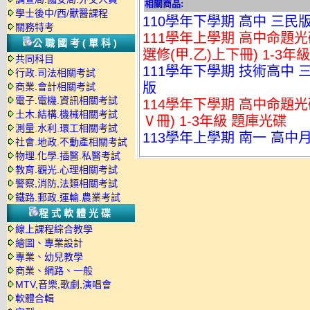
相關商品:
學士後中/西/獸醫課程
110學年下學期 高中 三民版
關務特考
111學年上學期 高中命題光碟 南一
公職國考(單科)
選修(甲.乙)上下冊) 1-3年
共同科目
111學年下學期 技術高中 三
行政.司法相關考試
版
商業.會計相關考試
電子.電機.資訊相關考試
114學年下學期 高中命題光碟
土木.結構.機械相關考試
Ⅴ冊) 1-3年級 題庫光碟
測量.水利.環工相關考試
113學年上學期 南一 高中
社會.地政.不動產相關考試
物理.化學.插醫.私醫考試
教育.觀光.心理相關考試
警察,消防,法類相關考試
鐵路.郵政.運輸.農業考試
程式軟體光碟
線上課程綜合教學
繪圖、專業設計
專業、幼兒教學
商業、網路、一般
MTV,音樂,歌劇,演唱會
軟體合輯