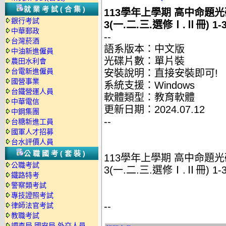
就業考試(合集)
113學年上學期 高中命題光碟
銀行考試
3(一.二.三.選修Ⅰ.Ⅱ冊) 1
中華郵政
--
台灣菸酒
語系版本：中文版
中油新進僱員
光碟片數：單片裝
農田水利會
台電新進僱員
安裝說明：直接安裝即可!
國營事業
系統支援：Windows
台鐵營運人員
軟體類型：教育軟體
中華電信
更新日期：2024.07.12
中鋼集團
--
台糖新進工員
國軍人才招募
台水評價人員
公職國考(套裝)
113學年上學期 高中命題光碟
公職考試
3(一.二.三.選修Ⅰ.Ⅱ冊) 1
鐵路特考
警察類考試
專技證照考試
--
律師法官考試
教職考試
調查局.國安局.外交人員