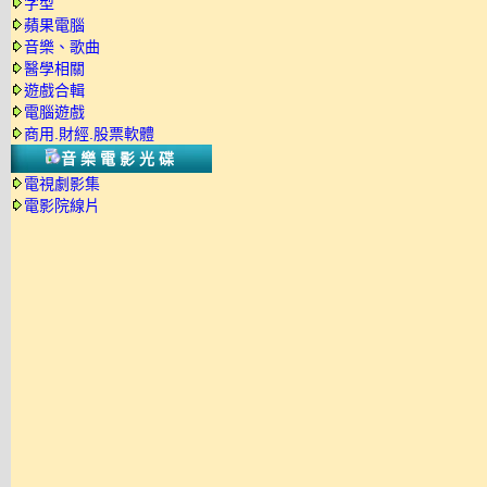
字型
蘋果電腦
音樂、歌曲
醫學相關
遊戲合輯
電腦遊戲
商用.財經.股票軟體
音樂電影光碟
電視劇影集
電影院線片