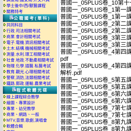
普國一_05PLUS卷_10第
學士後中/西/獸醫課程
普國一_05PLUS卷_1第一
關務特考
普國一_05PLUS卷_1第一
公職國考(單科)
普國一_05PLUS卷_2第二
共同科目
普國一_05PLUS卷_2第二
行政.司法相關考試
商業.會計相關考試
普國一_05PLUS卷_3第三課
電子.電機.資訊相關考試
普國一_05PLUS卷_3第三
土木.結構.機械相關考試
普國一_05PLUS卷_4第
測量.水利.環工相關考試
pdf
社會.地政.不動產相關考試
普國一_05PLUS卷_4
物理.化學.插醫.私醫考試
教育.觀光.心理相關考試
解析.pdf
警察,消防,法類相關考試
普國一_05PLUS卷_5第五
鐵路.郵政.運輸.農業考試
普國一_05PLUS卷_5第五
程式軟體光碟
普國一_05PLUS卷_6第六課
線上課程綜合教學
普國一_05PLUS卷_6第六課
繪圖、專業設計
普國一_05PLUS卷_7第七
專業、幼兒教學
普國一_05PLUS卷_7第七
商業、網路、一般
MTV,音樂,歌劇,演唱會
普國一_05PLUS卷_8第九
軟體合輯
普國一_05PLUS卷_8第九