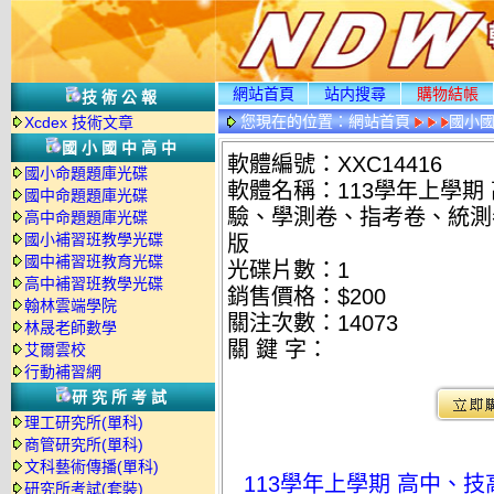
網站首頁
站内搜尋
購物結帳
技術公報
您現在的位置：
網站首頁
國小
Xcdex 技術文章
國小國中高中
軟體編號：XXC14416
國小命題題庫光碟
軟體名稱：113學年上學期
國中命題題庫光碟
驗、學測卷、指考卷、統測卷
高中命題題庫光碟
國小補習班教學光碟
版
國中補習班教育光碟
光碟片數：1
高中補習班教學光碟
銷售價格：$200
翰林雲端學院
關注次數：
14073
林晟老師數學
關 鍵 字：
艾爾雲校
行動補習網
研究所考試
理工研究所(單科)
商管研究所(單科)
文科藝術傳播(單科)
113學年上學期 高中、技
研究所考試(套裝)