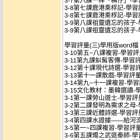
3-7第六課一桿「稱仔」-學
3-8第七課鹿港乘桴記-學習評
3-8第七課鹿港乘桴記-學習
3-9第八課祖靈遺忘的孩子-學
3-9第八課祖靈遺忘的孩子-
學習評量(三)學用版word檔
3-10第五~八課複習-學習評量
3-11第九課虯髯客傳-學習評量
3-12第十課現代詩選-學習評
3-13第十一課散戲-學習評量(
3-14第九~十一課複習-學習評
3-15文化教材：墨韓選讀-學
3-1第一課勞山道士-學習評量
3-2第二課發明為需求之母-學
3-3第三課近體詩選-學習評量
3-4第四課水證據——給河流-
3-5第一~四課複習-學習評量(
3-6第五課燭之武退秦師-學習