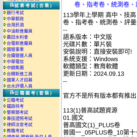
卷、指考卷、統測卷、評
就業考試(合集)
銀行考試
113學年上學期 高中、技
中華郵政
卷、指考卷、統測卷、評量卷
台灣菸酒
--
中油新進僱員
語系版本：中文版
農田水利會
台電新進僱員
光碟片數：單片裝
國營事業
安裝說明：直接安裝即可!
台鐵營運人員
系統支援：Windows
中華電信
軟體類型：教育軟體
中鋼集團
更新日期：2024.09.13
台糖新進工員
國軍人才招募
--
台水評價人員
公職國考(套裝)
官方不是所有版本都有推出
公職考試
鐵路特考
113(1)普高試題資源
警察類考試
01.國文
專技證照考試
普高國文(1)_PLUS卷
律師法官考試
教職考試
普國一_05PLUS卷_10第
調查局.國安局.外交人員