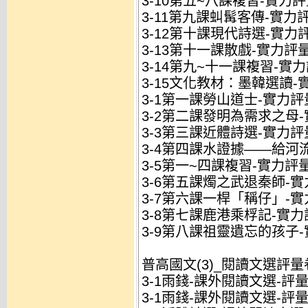
3-10第五~八課複習-實力評量
3-11第九課虯髯客傳-實力評量
3-12第十課現代詩選-實力評
3-13第十一課散戲-實力評量(
3-14第九~十一課複習-實力評
3-15文化教材：墨韓選讀-實
3-1第一課勞山道士-實力評量
3-2第二課發明為需求之母-實
3-3第三課近體詩選-實力評量
3-4第四課水證據——給河流-
3-5第一~四課複習-實力評量(
3-6第五課燭之武退秦師-實力
3-7第六課一桿「稱仔」-實力
3-8第七課鹿港乘桴記-實力評
3-9第八課祖靈遺忘的孩子-實
普高國文(3)_閱讀文選評量
3-1雨錢-課外閱讀文選-評量卷
3-1雨錢-課外閱讀文選-評量