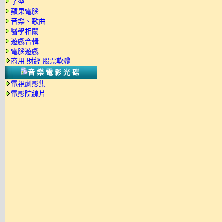
字型
蘋果電腦
音樂、歌曲
醫學相關
遊戲合輯
電腦遊戲
商用.財經.股票軟體
音樂電影光碟
電視劇影集
電影院線片