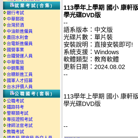
就業考試(合集)
113學年上學期 國小 康軒
銀行考試
學光碟DVD版
中華郵政
--
台灣菸酒
語系版本：中文版
中油新進僱員
光碟片數：單片裝
農田水利會
台電新進僱員
安裝說明：直接安裝即可!
國營事業
系統支援：Windows
台鐵營運人員
軟體類型：教育軟體
中華電信
更新日期：2024.08.02
中鋼集團
--
台糖新進工員
國軍人才招募
台水評價人員
公職國考(套裝)
113學年上學期 國小 康軒
公職考試
學光碟DVD版
鐵路特考
警察類考試
專技證照考試
--
律師法官考試
教職考試
調查局.國安局.外交人員