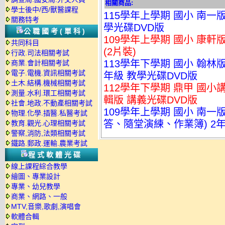
相關商品:
學士後中/西/獸醫課程
115學年上學期 國小 南一
關務特考
學光碟DVD版
公職國考(單科)
109學年上學期 國小 康軒
共同科目
(2片裝)
行政.司法相關考試
113學年下學期 國小 翰林版
商業.會計相關考試
電子.電機.資訊相關考試
年級 教學光碟DVD版
土木.結構.機械相關考試
112學年下學期 鼎甲 國小講
測量.水利.環工相關考試
輯版 講義光碟DVD版
社會.地政.不動產相關考試
109學年上學期 國小 南
物理.化學.插醫.私醫考試
答、隨堂演練、作業簿) 2年
教育.觀光.心理相關考試
警察,消防,法類相關考試
鐵路.郵政.運輸.農業考試
程式軟體光碟
線上課程綜合教學
繪圖、專業設計
專業、幼兒教學
商業、網路、一般
MTV,音樂,歌劇,演唱會
軟體合輯