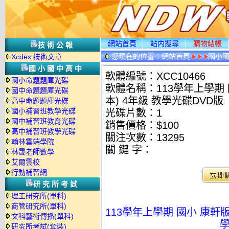
網站首頁
站内搜尋
購物結帳
技術公報
您現在的位置：
網站首頁
國小
Xcdex 技術文章
國小國中高中
軟體編號：XCC10466
國小命題題庫光碟
軟體名稱：113學年上學期
國中命題題庫光碟
本) 4年級 教學光碟DVD版
高中命題題庫光碟
國小補習班教學光碟
光碟片數：1
國中補習班教育光碟
銷售價格：$100
高中補習班教學光碟
關注次數：
13295
翰林雲端學院
關 鍵 字：
林晟老師數學
艾爾雲校
行動補習網
研究所考試
理工研究所(單科)
商管研究所(單科)
113學年上學期 國小 康軒
文科藝術傳播(單科)
學
研究所考試(套裝)