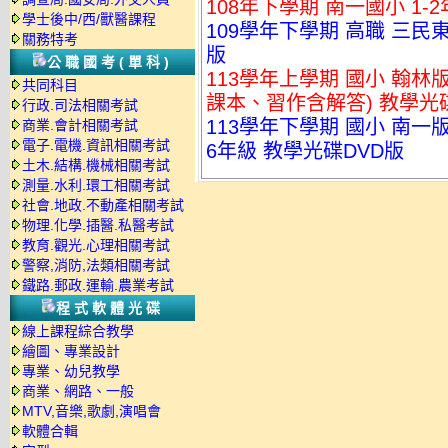
108年下學期 南一國小 1-
學士後中/西/獸醫課程
109學年下學期 高職 三民東
關務特考
版
公職國考(單科)
113學年上學期 國小 翰林版 
共同科目
課本、習作含解答) 教學光
行政.司法相關考試
113學年下學期 國小 南一版
商業.會計相關考試
電子.電機.資訊相關考試
6年級 教學光碟DVD版
土木.結構.機械相關考試
測量.水利.環工相關考試
社會.地政.不動產相關考試
物理.化學.插醫.私醫考試
教育.觀光.心理相關考試
警察,消防,法類相關考試
鐵路.郵政.運輸.農業考試
程式軟體光碟
線上課程綜合教學
繪圖、專業設計
專業、幼兒教學
商業、網路、一般
MTV,音樂,歌劇,演唱會
軟體合輯