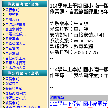
就業考試(合集)
114學年上學期 國小 南
銀行考試
作業簿、自我診斷評量) 5年
中華郵政
--
台灣菸酒
語系版本：中文版
中油新進僱員
光碟片數：單片裝
農田水利會
台電新進僱員
安裝說明：直接安裝即可!
國營事業
系統支援：Windows
台鐵營運人員
軟體類型：教育軟體
中華電信
更新日期：2025.07.25
中鋼集團
--
台糖新進工員
國軍人才招募
台水評價人員
114學年上學期 國小 南
公職國考(套裝)
作業簿、自我診斷評量) 5年
公職考試
鐵路特考
--
警察類考試
專技證照考試
相關商品:
律師法官考試
教職考試
112學年下學期 國小命題光
調查局.國安局.外交人員