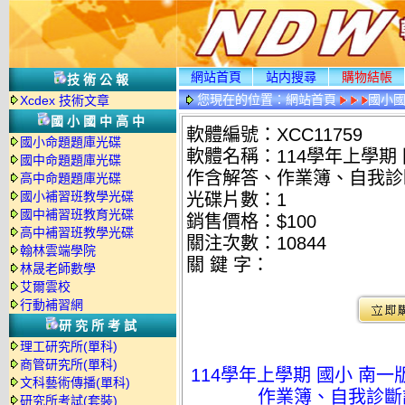
網站首頁
站内搜尋
購物結帳
技術公報
您現在的位置：
網站首頁
國小
Xcdex 技術文章
國小國中高中
軟體編號：XCC11759
國小命題題庫光碟
軟體名稱：114學年上學期
國中命題題庫光碟
作含解答、作業簿、自我診斷
高中命題題庫光碟
國小補習班教學光碟
光碟片數：1
國中補習班教育光碟
銷售價格：$100
高中補習班教學光碟
關注次數：
10844
翰林雲端學院
關 鍵 字：
林晟老師數學
艾爾雲校
行動補習網
研究所考試
理工研究所(單科)
商管研究所(單科)
114學年上學期 國小 南
文科藝術傳播(單科)
作業簿、自我診斷評
研究所考試(套裝)