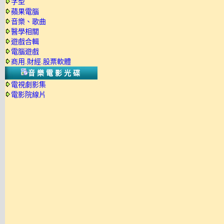
字型
蘋果電腦
音樂、歌曲
醫學相關
遊戲合輯
電腦遊戲
商用.財經.股票軟體
音樂電影光碟
電視劇影集
電影院線片