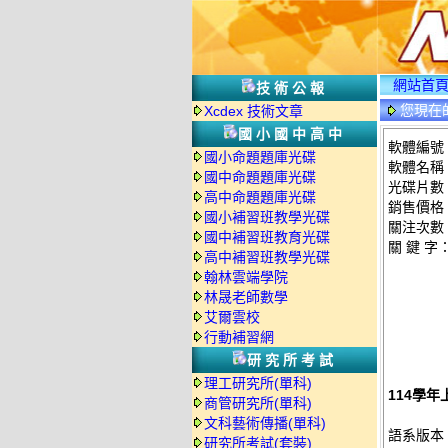
網站首
技術公報
您現在
Xcdex 技術文章
國小國中高中
軟體編號：
國小命題題庫光碟
軟體名稱：
國中命題題庫光碟
光碟片數
高中命題題庫光碟
銷售價格：
國小補習班教學光碟
關注次數
國中補習班教育光碟
關 鍵 字
高中補習班教學光碟
翰林雲端學院
林晟老師數學
艾爾雲校
行動補習網
研究所考試
理工研究所(單科)
114學年
商管研究所(單科)
文科藝術傳播(單科)
語系版本
研究所考試(套裝)