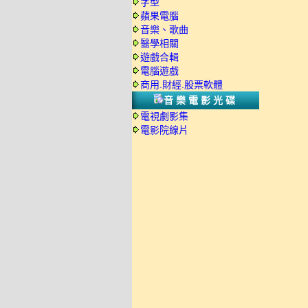
字型
蘋果電腦
音樂、歌曲
醫學相關
遊戲合輯
電腦遊戲
商用.財經.股票軟體
音樂電影光碟
電視劇影集
電影院線片