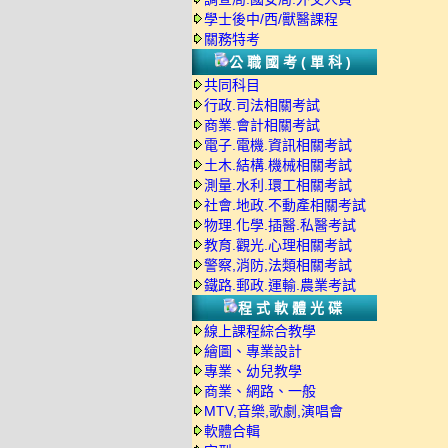
學士後中/西/獸醫課程
關務特考
公職國考(單科)
共同科目
行政.司法相關考試
商業.會計相關考試
電子.電機.資訊相關考試
土木.結構.機械相關考試
測量.水利.環工相關考試
社會.地政.不動產相關考試
物理.化學.插醫.私醫考試
教育.觀光.心理相關考試
警察,消防,法類相關考試
鐵路.郵政.運輸.農業考試
程式軟體光碟
線上課程綜合教學
繪圖、專業設計
專業、幼兒教學
商業、網路、一般
MTV,音樂,歌劇,演唱會
軟體合輯