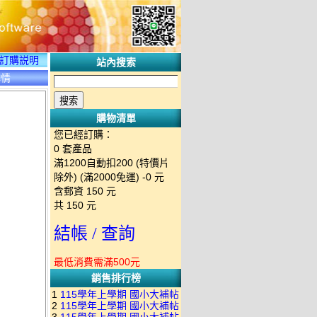
訂購説明
站內搜索
詳情
購物清單
您已經訂購：
0
套產品
滿1200自動扣200 (特價片
除外) (滿2000免運)
-0 元
含郵資
150
元
共
150
元
結帳 / 查詢
最低消費需滿500元
銷售排行榜
1
115學年上學期 國小大補帖
2
115學年上學期 國小大補帖
南一版 國語+數學+社會+生活