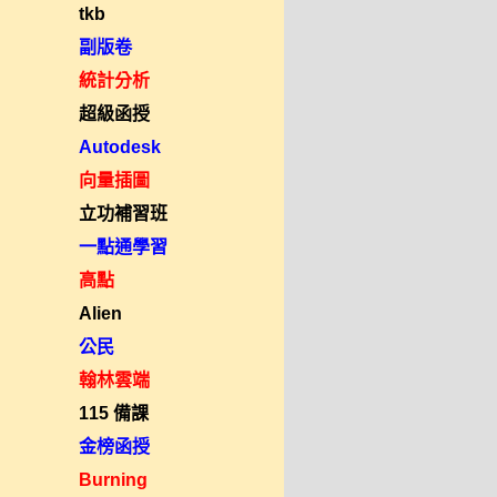
tkb
副版卷
統計分析
超級函授
Autodesk
向量插圖
立功補習班
一點通學習
高點
Alien
公民
翰林雲端
115 備課
金榜函授
Burning