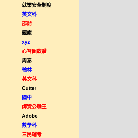
就業安全制度
英文科
邵爺
題庫
xyz
心智圖軟體
周泰
翰林
英文科
Cutter
國中
師資公職王
Adobe
數學科
三民輔考