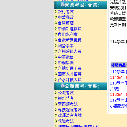
光碟片數
就業考試(合集)
安裝說明
銀行考試
系統支援：
中華郵政
軟體類型
台灣菸酒
更新日期：2
中油新進僱員
農田水利會
台電新進僱員
114學年
國營事業
台鐵營運人員
中華電信
中鋼集團
相關商品:
台糖新進工員
112學年
國軍人才招募
114學年
台水評價人員
113學年
公職國考(套裝)
片裝)
公職考試
113學年
鐵路特考
112學
警察類考試
小無敵學習
專技證照考試
律師法官考試
教職考試
調查局.國安局.外交人員