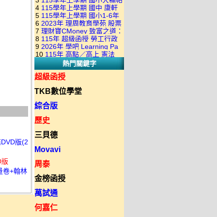
3
115學年上學期 國小大補帖
康軒版 國語+數學+社會+生活
+自然 1-6年級 教學光碟DVD
4
115學年上學期 國中 康軒
翰林版 國語+數學+社會+生活
+自然 1-6年級 教學光碟DVD
版(3DVD)
5
115學年上學期 國小1-6年
各科平時練習卷&段考複習卷
+自然 1-6年級 教學光碟DVD
版(3DVD)
6
2023年 理周教育學苑 股票
級 習作解答(含康軒.南一.翰林
(補充資源全收錄) DVD版(2片
版(3DVD)
7
理財寶CMoney 致富之道：
當沖煉金術 主講：朱家泓 國
全版本.全科目)合輯版 DVD版
裝)
8
115年 超級函授 勞工行政
上班族飆股攻略班 主講：朱
語發音 DVD版
9
2026年 學吧 Learning Pa
與勞工立法概要 18堂課+總複
家泓+林穎 國語發音 DVD版
10
115年 高點／高上 憲法
小王子 當沖X波段 08課 國語
習 陸川老師 含PDF講義 函授
熱門關鍵字
18堂課 宗台大老師 含PDF講
發音 DVD版(2DVD)
DVD(7DVD)
義 函授DVD(8DVD)【適用於
超級函授
律師司法考試】
TKB數位學堂
綜合版
歷史
三貝德
DVD版(2
Movavi
D版
周泰
量卷+翰林
金榜函授
萬試通
何嘉仁