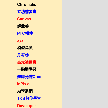
Chromatic
立功補習班
Canvas
評量卷
PTC插件
xyz
模型建製
月考卷
高元補習班
一點通學習
題庫光碟Creo
InPixio
AI學霸網
TKB數位學堂
Developer