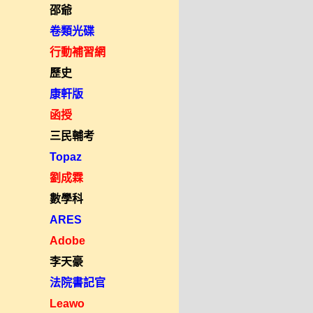
邵爺
卷類光碟
行動補習網
歷史
康軒版
函授
三民輔考
Topaz
劉成霖
數學科
ARES
Adobe
李天豪
法院書記官
Leawo