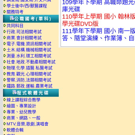
109學年下學期 高職命題光碟
學士後中/西/獸醫課程
庫光碟
關務特考
110學年上學期 國小 翰林
公職國考(單科)
學光碟DVD版
共同科目
111學年下學期 國小 南
行政.司法相關考試
答、隨堂演練、作業簿、自我
商業.會計相關考試
電子.電機.資訊相關考試
土木.結構.機械相關考試
測量.水利.環工相關考試
社會.地政.不動產相關考試
物理.化學.插醫.私醫考試
教育.觀光.心理相關考試
警察,消防,法類相關考試
鐵路.郵政.運輸.農業考試
程式軟體光碟
線上課程綜合教學
繪圖、專業設計
專業、幼兒教學
商業、網路、一般
MTV,音樂,歌劇,演唱會
軟體合輯