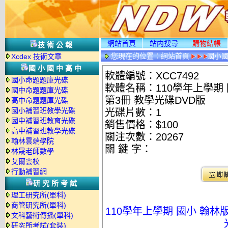
網站首頁
站内搜尋
購物結帳
技術公報
您現在的位置：
網站首頁
國小
Xcdex 技術文章
國小國中高中
軟體編號：XCC7492
國小命題題庫光碟
軟體名稱：110學年上學期 國
國中命題題庫光碟
第3冊 教學光碟DVD版
高中命題題庫光碟
國小補習班教學光碟
光碟片數：1
國中補習班教育光碟
銷售價格：$100
高中補習班教學光碟
關注次數：
20267
翰林雲端學院
關 鍵 字：
林晟老師數學
艾爾雲校
行動補習網
研究所考試
理工研究所(單科)
商管研究所(單科)
110學年上學期 國小 翰林版 
文科藝術傳播(單科)
研究所考試(套裝)