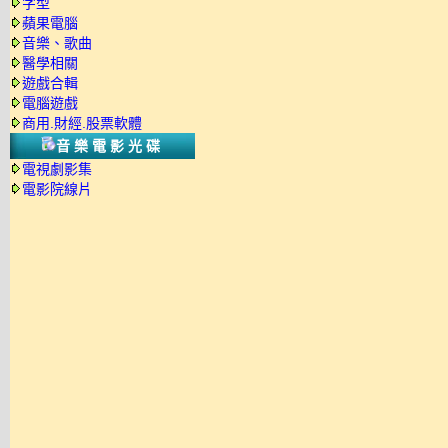
字型
蘋果電腦
音樂、歌曲
醫學相關
遊戲合輯
電腦遊戲
商用.財經.股票軟體
音樂電影光碟
電視劇影集
電影院線片