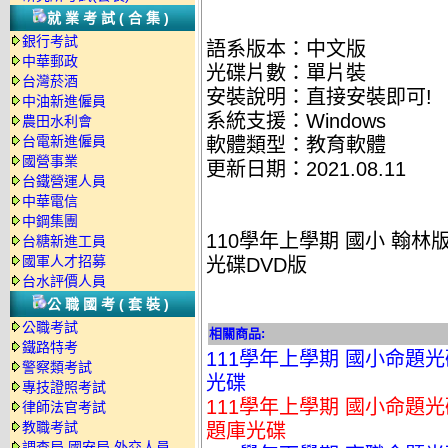
就業考試(合集)
銀行考試
語系版本：中文版
中華郵政
光碟片數：單片裝
台灣菸酒
安裝說明：直接安裝即可!
中油新進僱員
系統支援：Windows
農田水利會
台電新進僱員
軟體類型：教育軟體
國營事業
更新日期：2021.08.11
台鐵營運人員
中華電信
中鋼集團
110學年上學期 國小 翰林版 
台糖新進工員
國軍人才招募
光碟DVD版
台水評價人員
公職國考(套裝)
公職考試
相關商品:
鐵路特考
111學年上學期 國小命題光碟 何
警察類考試
光碟
專技證照考試
111學年上學期 國小命題光碟
律師法官考試
教職考試
題庫光碟
調查局.國安局.外交人員