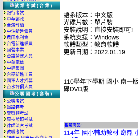
就業考試(合集)
銀行考試
語系版本：中文版
中華郵政
光碟片數：單片裝
台灣菸酒
安裝說明：直接安裝即可!
中油新進僱員
系統支援：Windows
農田水利會
台電新進僱員
軟體類型：教育軟體
國營事業
更新日期：2022.01.19
台鐵營運人員
中華電信
中鋼集團
台糖新進工員
國軍人才招募
110學年下學期 國小 南一
台水評價人員
碟DVD版
公職國考(套裝)
公職考試
鐵路特考
警察類考試
專技證照考試
相關商品:
律師法官考試
教職考試
114年 國小輔助教材 奇鼎 
調查局.國安局.外交人員