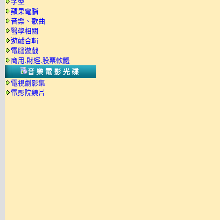
字型
蘋果電腦
音樂、歌曲
醫學相關
遊戲合輯
電腦遊戲
商用.財經.股票軟體
音樂電影光碟
電視劇影集
電影院線片