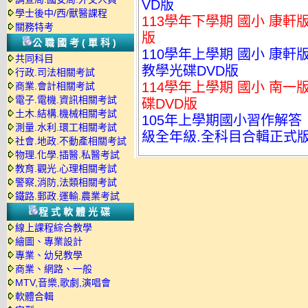
VD版
學士後中/西/獸醫課程
113學年下學期 國小 康軒
關務特考
版
公職國考(單科)
110學年上學期 國小 康軒
共同科目
教學光碟DVD版
行政.司法相關考試
114學年上學期 國小 南一
商業.會計相關考試
電子.電機.資訊相關考試
碟DVD版
土木.結構.機械相關考試
105年上學期國小習作解答 
測量.水利.環工相關考試
級全年級.全科目合輯正式
社會.地政.不動產相關考試
物理.化學.插醫.私醫考試
教育.觀光.心理相關考試
警察,消防,法類相關考試
鐵路.郵政.運輸.農業考試
程式軟體光碟
線上課程綜合教學
繪圖、專業設計
專業、幼兒教學
商業、網路、一般
MTV,音樂,歌劇,演唱會
軟體合輯