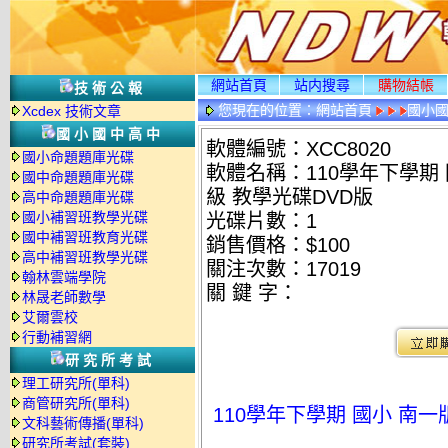
網站首頁
站内搜尋
購物結帳
技術公報
您現在的位置：
網站首頁
國小
Xcdex 技術文章
國小國中高中
軟體編號：XCC8020
國小命題題庫光碟
軟體名稱：110學年下學期 
國中命題題庫光碟
級 教學光碟DVD版
高中命題題庫光碟
國小補習班教學光碟
光碟片數：1
國中補習班教育光碟
銷售價格：$100
高中補習班教學光碟
關注次數：
17019
翰林雲端學院
關 鍵 字：
林晟老師數學
艾爾雲校
行動補習網
研究所考試
理工研究所(單科)
商管研究所(單科)
110學年下學期 國小 南
文科藝術傳播(單科)
研究所考試(套裝)