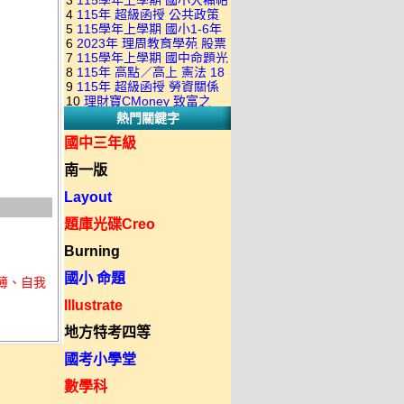
3
115學年上學期 國小大補帖
康軒版 國語+數學+社會+生活
+自然 1-6年級 教學光碟DVD
4
115年 超級函授 公共政策
翰林版 國語+數學+社會+生活
+自然 1-6年級 教學光碟DVD
版(3DVD)
5
115學年上學期 國小1-6年
22堂課+總複習 張楚老師 含
+自然 1-6年級 教學光碟DVD
版(3DVD)
6
2023年 理周教育學苑 股票
級 習作解答(含康軒.南一.翰林
PDF講義 函授DVD(9DVD)
版(3DVD)
7
115學年上學期 國中命題光
當沖煉金術 主講：朱家泓 國
全版本.全科目)合輯版 DVD版
8
115年 高點／高上 憲法 18
碟 翰林版 英文科 1-3年級 題
語發音 DVD版
9
115年 超級函授 勞資關係
堂課 宗台大老師 含PDF講義
庫光碟
10
理財寶CMoney 致富之
概要 11堂課+總複習 陸川老
函授DVD(8DVD)【適用於律
熱門關鍵字
道：上班族飆股攻略班 主
師 含PDF講義 函授
師司法考試】
講：朱家泓+林穎 國語發音
DVD(5DVD)
國中三年級
DVD版
南一版
Layout
題庫光碟Creo
Burning
國小 命題
業簿、自我
Illustrate
地方特考四等
國考小學堂
數學科