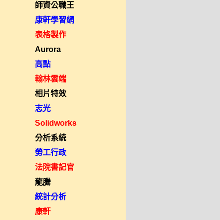
師資公職王
康軒學習網
表格製作
Aurora
高點
翰林雲端
相片特效
志光
Solidworks
分析系統
勞工行政
法院書記官
龍騰
統計分析
康軒