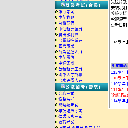
光碟片數
就業考試(合集)
安裝說明
銀行考試
系統支援：
中華郵政
軟體類型
台灣菸酒
更新日期：2
中油新進僱員
--
農田水利會
台電新進僱員
114學年
國營事業
台鐵營運人員
--
中華電信
中鋼集團
相關商品:
台糖新進工員
112學年
國軍人才招募
110學年
台水評價人員
110學年下
公職國考(套裝)
111學
公職考試
診斷評量)
鐵路特考
114學年
警察類考試
專技證照考試
律師法官考試
教職考試
調查局.國安局.外交人員