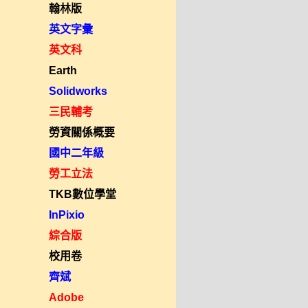
翰林版
英文字彙
英文科
Earth
Solidworks
三民輔考
勞資關係概要
國中二年級
勞工立法
TKB數位學堂
InPixio
綜合版
校用卷
齊斌
Adobe