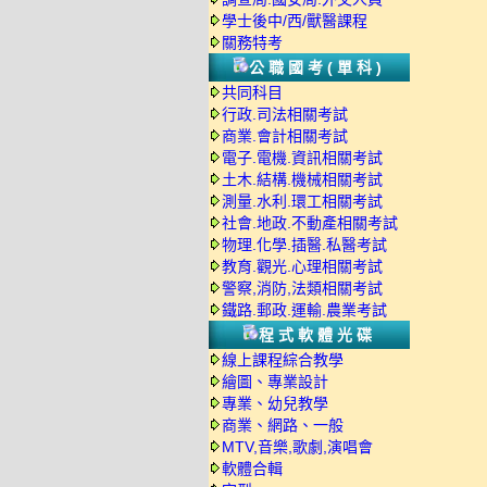
學士後中/西/獸醫課程
關務特考
公職國考(單科)
共同科目
行政.司法相關考試
商業.會計相關考試
電子.電機.資訊相關考試
土木.結構.機械相關考試
測量.水利.環工相關考試
社會.地政.不動產相關考試
物理.化學.插醫.私醫考試
教育.觀光.心理相關考試
警察,消防,法類相關考試
鐵路.郵政.運輸.農業考試
程式軟體光碟
線上課程綜合教學
繪圖、專業設計
專業、幼兒教學
商業、網路、一般
MTV,音樂,歌劇,演唱會
軟體合輯