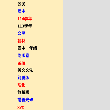
公民
國中
114學年
113學年
公民
翰林
國中一年級
副版卷
函授
英文文法
龍騰版
理化
龍騰版
講義光碟
xyz