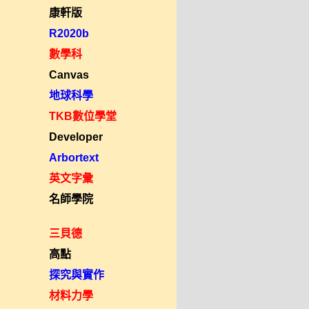
康軒版
R2020b
數學科
Canvas
地球科學
TKB數位學堂
Developer
Arbortext
英文字彙
名師學院
三貝德
高點
探究與實作
材料力學