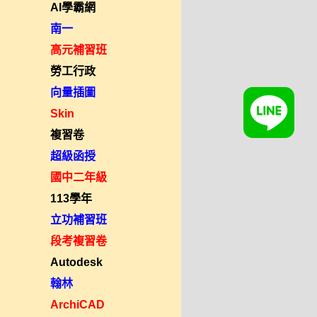
AI學霸網
南一
高元補習班
勞工行政
向量插圖
Skin
複習卷
超級函授
國中二年級
113學年
立功補習班
段考複習卷
Autodesk
翰林
ArchiCAD