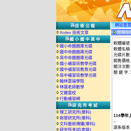
網站首
技術公報
您現在
Xcdex 技術文章
國小國中高中
軟體編號：
國小命題題庫光碟
軟體名稱：
國中命題題庫光碟
光碟片數
高中命題題庫光碟
銷售價格：
國小補習班教學光碟
關注次數
國中補習班教育光碟
關 鍵 字
高中補習班教學光碟
翰林雲端學院
林晟老師數學
艾爾雲校
行動補習網
研究所考試
理工研究所(單科)
114學年
商管研究所(單科)
--
文科藝術傳播(單科)
語系版本
研究所考試(套裝)