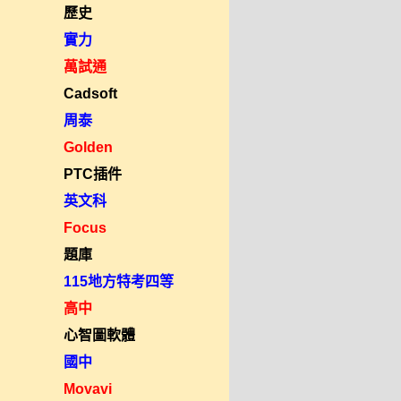
歷史
實力
萬試通
Cadsoft
周泰
Golden
PTC插件
英文科
Focus
題庫
115地方特考四等
高中
心智圖軟體
國中
Movavi