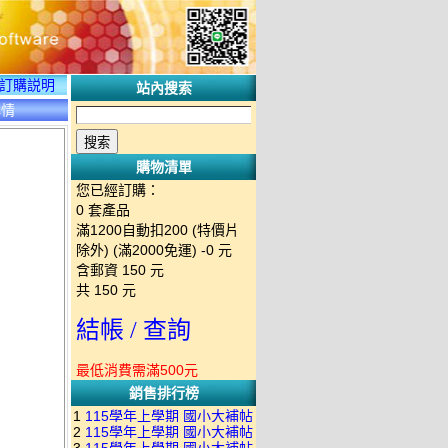
訂購説明
站內搜索
詳情
購物清單
您已經訂購：
0
套產品
滿1200自動扣200 (特價片
除外) (滿2000免運)
-0 元
含郵資
150
元
共
150
元
結帳 / 查詢
最低消費需滿500元
銷售排行榜
1
115學年上學期 國小大補帖
2
115學年上學期 國小大補帖
南一版 國語+數學+社會+生活