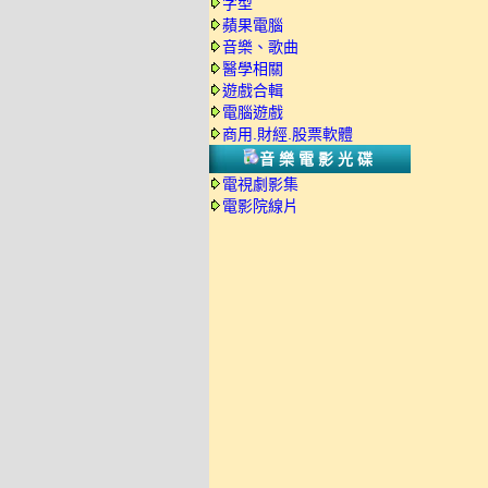
字型
蘋果電腦
音樂、歌曲
醫學相關
遊戲合輯
電腦遊戲
商用.財經.股票軟體
音樂電影光碟
電視劇影集
電影院線片