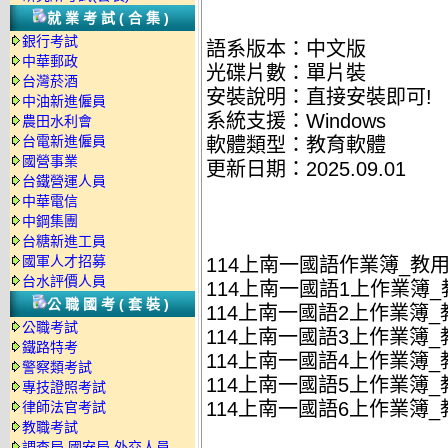
就業考試(合集)
銀行考試
語系版本：中文版
中華郵政
光碟片數：單片裝
台灣菸酒
安裝說明：直接安裝即可!
中油新進僱員
系統支援：Windows
農田水利會
台電新進僱員
軟體類型：教育軟體
國營事業
更新日期：2025.09.01
台鐵營運人員
中華電信
中鋼集團
台糖新進工員
國軍人才招募
114上南一國語作業簿_教
台水評價人員
114上南一國語1上作業簿_教
公職國考(套裝)
114上南一國語2上作業簿_教
公職考試
114上南一國語3上作業簿_教
鐵路特考
114上南一國語4上作業簿_教
警察類考試
114上南一國語5上作業簿_教
專技證照考試
114上南一國語6上作業簿_教
律師法官考試
教職考試
調查局.國安局.外交人員