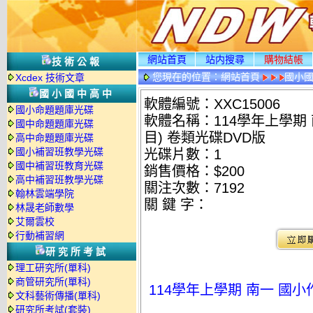
網站首頁
站内搜尋
購物結帳
技術公報
您現在的位置：
網站首頁
國小
Xcdex 技術文章
國小國中高中
軟體編號：XXC15006
國小命題題庫光碟
軟體名稱：114學年上學期 南
國中命題題庫光碟
目) 卷類光碟DVD版
高中命題題庫光碟
國小補習班教學光碟
光碟片數：1
國中補習班教育光碟
銷售價格：$200
高中補習班教學光碟
關注次數：
7192
翰林雲端學院
關 鍵 字：
林晟老師數學
艾爾雲校
行動補習網
研究所考試
理工研究所(單科)
商管研究所(單科)
114學年上學期 南一 國小作
文科藝術傳播(單科)
研究所考試(套裝)