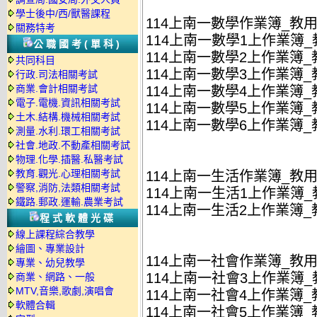
學士後中/西/獸醫課程
114上南一數學作業簿_教
關務特考
114上南一數學1上作業簿_教
公職國考(單科)
114上南一數學2上作業簿_教
共同科目
114上南一數學3上作業簿_教
行政.司法相關考試
商業.會計相關考試
114上南一數學4上作業簿_教
電子.電機.資訊相關考試
114上南一數學5上作業簿_教
土木.結構.機械相關考試
114上南一數學6上作業簿_教
測量.水利.環工相關考試
社會.地政.不動產相關考試
物理.化學.插醫.私醫考試
教育.觀光.心理相關考試
114上南一生活作業簿_教
警察,消防,法類相關考試
114上南一生活1上作業簿_教
鐵路.郵政.運輸.農業考試
114上南一生活2上作業簿_教
程式軟體光碟
線上課程綜合教學
繪圖、專業設計
114上南一社會作業簿_教
專業、幼兒教學
114上南一社會3上作業簿_教
商業、網路、一般
MTV,音樂,歌劇,演唱會
114上南一社會4上作業簿_教
軟體合輯
114上南一社會5上作業簿_教