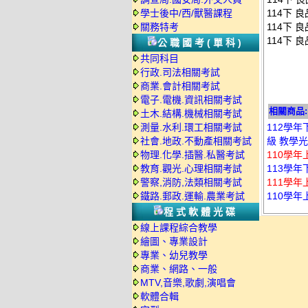
學士後中/西/獸醫課程
114下 
關務特考
114下 
114下 
公職國考(單科)
共同科目
行政.司法相關考試
商業.會計相關考試
電子.電機.資訊相關考試
相關商品:
土木.結構.機械相關考試
測量.水利.環工相關考試
112學
社會.地政.不動產相關考試
級 教學光
物理.化學.插醫.私醫考試
110學年上
教育.觀光.心理相關考試
113學年
警察,消防,法類相關考試
111學年
鐵路.郵政.運輸.農業考試
110學年
程式軟體光碟
線上課程綜合教學
繪圖、專業設計
專業、幼兒教學
商業、網路、一般
MTV,音樂,歌劇,演唱會
軟體合輯