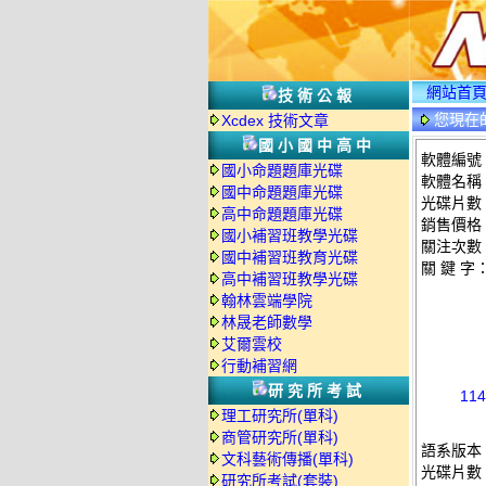
網站首
技術公報
您現在
Xcdex 技術文章
國小國中高中
軟體編號：
國小命題題庫光碟
軟體名稱：
國中命題題庫光碟
光碟片數
高中命題題庫光碟
銷售價格：
國小補習班教學光碟
關注次數
國中補習班教育光碟
關 鍵 字
高中補習班教學光碟
翰林雲端學院
林晟老師數學
艾爾雲校
行動補習網
研究所考試
11
理工研究所(單科)
商管研究所(單科)
語系版本
文科藝術傳播(單科)
光碟片數
研究所考試(套裝)