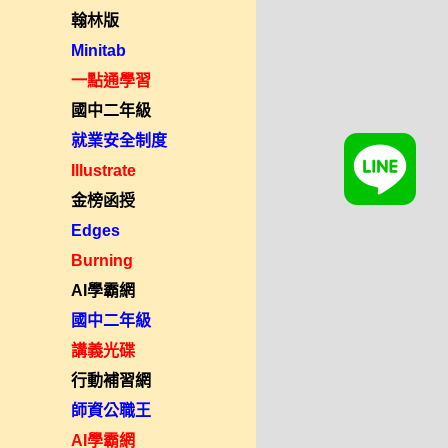
翰林版
Minitab
一點通學習
國中二年級
就業安全制度
Illustrate
金榜函授
Edges
Burning
AI學霸網
國中二年級
講義光碟
行動補習網
師資公職王
AI學霸網