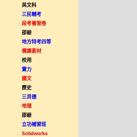
英文科
三民輔考
段考複習卷
邵爺
地方特考四等
備課素材
校用
實力
國文
歷史
三貝德
地理
邵爺
立功補習班
Solidworks