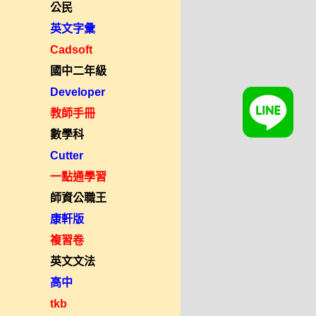
公民
英文字彙
Cadsoft
國中二年級
Developer
教師手冊
數學科
Cutter
一點通學習
師資公職王
康軒版
複習卷
英文文法
高中
tkb