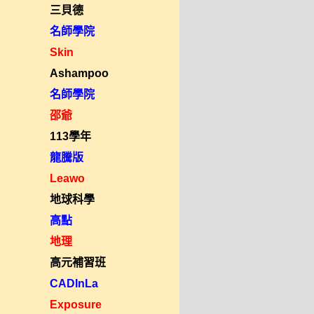
三貝德
名師學院
Skin
Ashampoo
名師學院
邵爺
113學年
龍騰版
Leawo
地球科學
高點
地理
高元補習班
CADInLa
Exposure