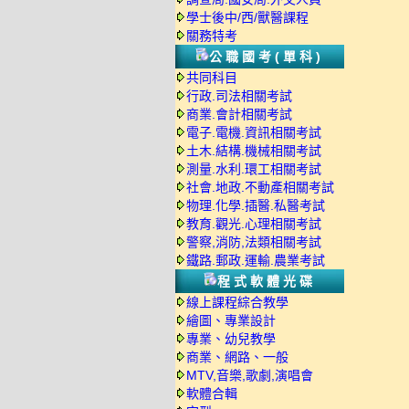
學士後中/西/獸醫課程
關務特考
公職國考(單科)
共同科目
行政.司法相關考試
商業.會計相關考試
電子.電機.資訊相關考試
土木.結構.機械相關考試
測量.水利.環工相關考試
社會.地政.不動產相關考試
物理.化學.插醫.私醫考試
教育.觀光.心理相關考試
警察,消防,法類相關考試
鐵路.郵政.運輸.農業考試
程式軟體光碟
線上課程綜合教學
繪圖、專業設計
專業、幼兒教學
商業、網路、一般
MTV,音樂,歌劇,演唱會
軟體合輯