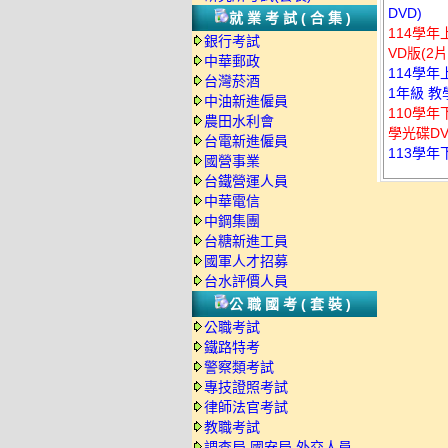
DVD)
就業考試(合集)
114學年
銀行考試
VD版(2片
中華郵政
114學
台灣菸酒
1年級 教
中油新進僱員
110學年
農田水利會
學光碟D
台電新進僱員
113學年
國營事業
台鐵營運人員
中華電信
中鋼集團
台糖新進工員
國軍人才招募
台水評價人員
公職國考(套裝)
公職考試
鐵路特考
警察類考試
專技證照考試
律師法官考試
教職考試
調查局.國安局.外交人員