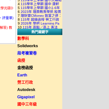
3
115學年上學期 國小大補帖
康軒版 國語+數學+社會+生活
+自然 1-6年級 教學光碟DVD
4
115學年上學期 國中 康軒
翰林版 國語+數學+社會+生活
+自然 1-6年級 教學光碟DVD
版(3DVD)
5
115學年上學期 國小1-6年
教學光碟D
各科平時練習卷&段考複習卷
+自然 1-6年級 教學光碟DVD
版(3DVD)
6
2023年 理周教育學苑 股票
級 習作解答(含康軒.南一.翰林
(補充資源全收錄) DVD版(2片
版(3DVD)
7
理財寶CMoney 致富之道：
當沖煉金術 主講：朱家泓 國
全版本.全科目)合輯版 DVD版
、評量單)
裝)
8
115年 超級函授 勞工行政
上班族飆股攻略班 主講：朱
語發音 DVD版
9
2026年 學吧 Learning Pa
與勞工立法概要 18堂課+總複
家泓+林穎 國語發音 DVD版
10
115年 高點／高上 憲法
解答) 教
小王子 當沖X波段 08課 國語
習 陸川老師 含PDF講義 函授
熱門關鍵字
18堂課 宗台大老師 含PDF講
發音 DVD版(2DVD)
DVD(7DVD)
義 函授DVD(8DVD)【適用於
數學科
律師司法考試】
Solidworks
段考複習卷
函授
金榜函授
Earth
勞工行政
Autodesk
Gigapixel
國中三年級