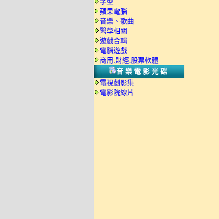
字型
蘋果電腦
音樂、歌曲
醫學相關
遊戲合輯
電腦遊戲
商用.財經.股票軟體
音樂電影光碟
電視劇影集
電影院線片