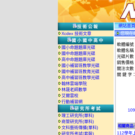
網站首
技術公報
您現在
Xcdex 技術文章
國小國中高中
軟體編號：
國小命題題庫光碟
軟體名稱：
國中命題題庫光碟
光碟片數
高中命題題庫光碟
銷售價格：
國小補習班教學光碟
關注次數
國中補習班教育光碟
關 鍵 字
高中補習班教學光碟
翰林雲端學院
林晟老師數學
艾爾雲校
行動補習網
研究所考試
10
理工研究所(單科)
商管研究所(單科)
相關商品:
文科藝術傳播(單科)
112學年
研究所考試(套裝)