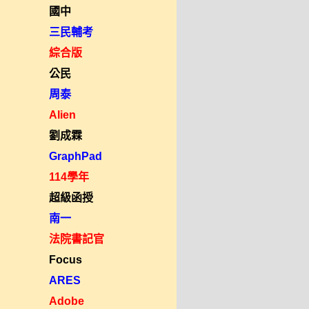
國中
三民輔考
綜合版
公民
周泰
Alien
劉成霖
GraphPad
114學年
超級函授
南一
法院書記官
Focus
ARES
Adobe