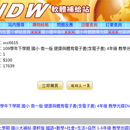
頁
站内搜尋
購物結帳
問題反應
回覆查詢
訂單查詢
的位置：
網站首頁
國小國中高中
國小命題題庫光碟
光碟
xcc6615
109學年下學期 國小 南一版 健康與體育電子書(含電子書) 4年級 教學光
：1
$100
：
17639
：
9學年下學期 國小 南一版 健康與體育電子書(含電子書) 4年級 教學光碟D
上學期 國小大補帖 康軒版 國語+數學+社會+生活+自然 1-6年級 教學光碟D