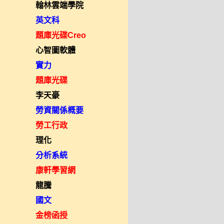
翰林雲端學院
英文科
題庫光碟Creo
心智圖軟體
實力
題庫光碟
李天豪
勞資關係概要
勞工行政
理化
分析系統
康軒學習網
龍騰
國文
金榜函授