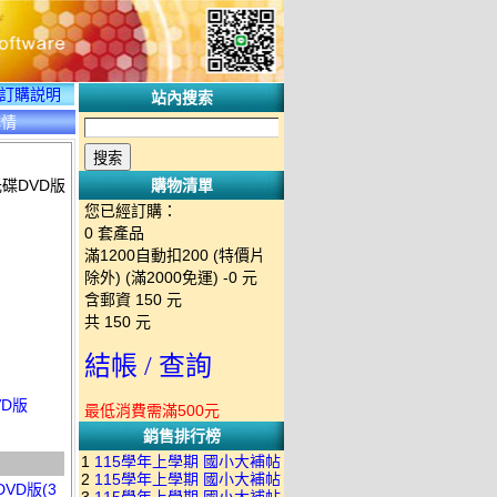
訂購説明
站內搜索
詳情
碟DVD版
購物清單
您已經訂購：
0
套產品
滿1200自動扣200 (特價片
除外) (滿2000免運)
-0 元
含郵資
150
元
共
150
元
結帳 / 查詢
VD版
最低消費需滿500元
銷售排行榜
1
115學年上學期 國小大補帖
2
115學年上學期 國小大補帖
南一版 國語+數學+社會+生活
VD版(3