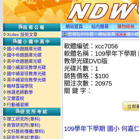
網站首頁
站内搜尋
購物結帳
技術公報
您現在的位置：
網站首頁
國小
Xcdex 技術文章
國小國中高中
軟體編號：xcc7056
國小命題題庫光碟
軟體名稱：109學年下學期 國小
國中命題題庫光碟
教學光碟DVD版
高中命題題庫光碟
國小補習班教學光碟
光碟片數：1
國中補習班教育光碟
銷售價格：$100
高中補習班教學光碟
關注次數：
20975
翰林雲端學院
關 鍵 字：
林晟老師數學
艾爾雲校
行動補習網
研究所考試
理工研究所(單科)
商管研究所(單科)
109學年下學期 國小 何嘉仁 
文科藝術傳播(單科)
研究所考試(套裝)