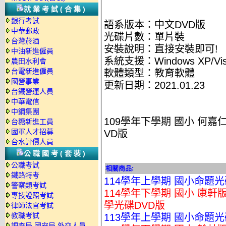
就業考試(合集)
銀行考試
語系版本：中文DVD版
中華郵政
光碟片數：單片裝
台灣菸酒
安裝說明：直接安裝即可!
中油新進僱員
系統支援：Windows XP/Vist
農田水利會
台電新進僱員
軟體類型：教育軟體
國營事業
更新日期：2021.01.23
台鐵營運人員
中華電信
中鋼集團
109學年下學期 國小 何嘉仁 
台糖新進工員
國軍人才招募
VD版
台水評價人員
公職國考(套裝)
公職考試
相關商品:
鐵路特考
114學年上學期 國小命題光
警察類考試
114學年下學期 國小 康軒
專技證照考試
學光碟DVD版
律師法官考試
教職考試
113學年上學期 國小命題光
調查局.國安局.外交人員