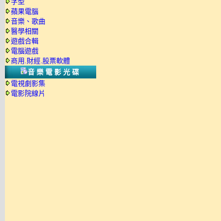
字型
蘋果電腦
音樂、歌曲
醫學相關
遊戲合輯
電腦遊戲
商用.財經.股票軟體
音樂電影光碟
電視劇影集
電影院線片