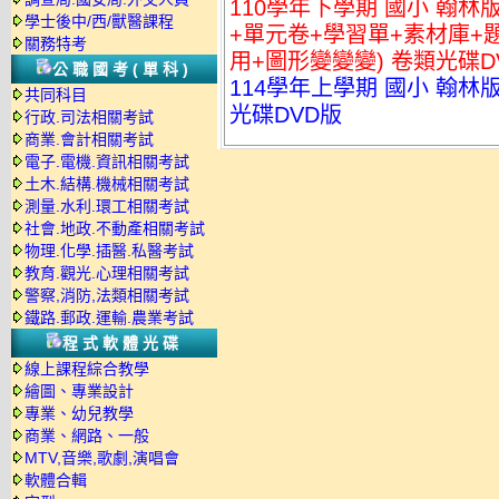
110學年下學期 國小 翰林版
學士後中/西/獸醫課程
+單元卷+學習單+素材庫+
關務特考
用+圖形變變變) 卷類光碟DV
公職國考(單科)
114學年上學期 國小 翰林
共同科目
光碟DVD版
行政.司法相關考試
商業.會計相關考試
電子.電機.資訊相關考試
土木.結構.機械相關考試
測量.水利.環工相關考試
社會.地政.不動產相關考試
物理.化學.插醫.私醫考試
教育.觀光.心理相關考試
警察,消防,法類相關考試
鐵路.郵政.運輸.農業考試
程式軟體光碟
線上課程綜合教學
繪圖、專業設計
專業、幼兒教學
商業、網路、一般
MTV,音樂,歌劇,演唱會
軟體合輯