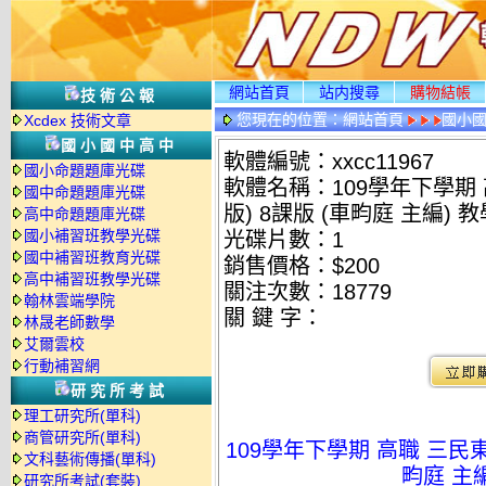
網站首頁
站内搜尋
購物結帳
技術公報
您現在的位置：
網站首頁
國小
Xcdex 技術文章
國小國中高中
軟體編號：xxcc11967
國小命題題庫光碟
軟體名稱：109學年下學期 高
國中命題題庫光碟
版) 8課版 (車畇庭 主編) 
高中命題題庫光碟
國小補習班教學光碟
光碟片數：1
國中補習班教育光碟
銷售價格：$200
高中補習班教學光碟
關注次數：
18779
翰林雲端學院
關 鍵 字：
林晟老師數學
艾爾雲校
行動補習網
研究所考試
理工研究所(單科)
商管研究所(單科)
109學年下學期 高職 三民東大
文科藝術傳播(單科)
畇庭 主
研究所考試(套裝)