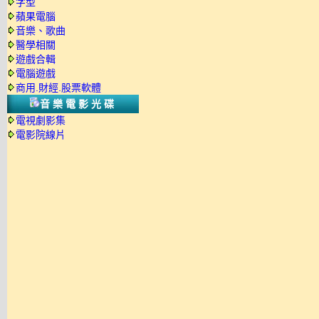
字型
蘋果電腦
音樂、歌曲
醫學相關
遊戲合輯
電腦遊戲
商用.財經.股票軟體
音樂電影光碟
電視劇影集
電影院線片