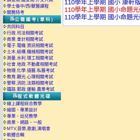
110學年上學期 國小 康軒
學士後中/西/獸醫課程
110學年上學期 國小命題光
關務特考
110學年上學期 國小命題光
公職國考(單科)
共同科目
行政.司法相關考試
商業.會計相關考試
電子.電機.資訊相關考試
土木.結構.機械相關考試
測量.水利.環工相關考試
社會.地政.不動產相關考試
物理.化學.插醫.私醫考試
教育.觀光.心理相關考試
警察,消防,法類相關考試
鐵路.郵政.運輸.農業考試
程式軟體光碟
線上課程綜合教學
繪圖、專業設計
專業、幼兒教學
商業、網路、一般
MTV,音樂,歌劇,演唱會
軟體合輯