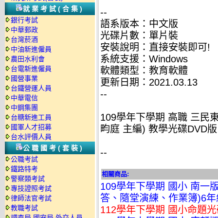
就業考試(合集)
--
銀行考試
語系版本：中文版
中華郵政
光碟片數：單片裝
台灣菸酒
安裝說明：直接安裝即可!
中油新進僱員
系統支援：Windows
農田水利會
台電新進僱員
軟體類型：教育軟體
國營事業
更新日期：2021.03.13
台鐵營運人員
--
中華電信
中鋼集團
109學年下學期 高職 三民東大
台糖新進工員
國軍人才招募
畇庭 主編) 教學光碟DVD版
台水評價人員
公職國考(套裝)
--
公職考試
鐵路特考
相關商品:
警察類考試
109學年下學期 國小 南
專技證照考試
答、隨堂演練、作業簿)6年級
律師法官考試
教職考試
112學年下學期 國小命題光
調查局.國安局.外交人員