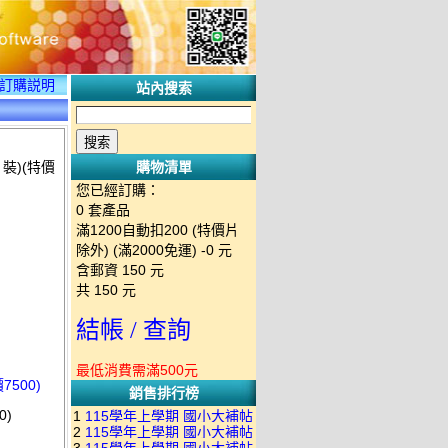
訂購説明
站內搜索
裝)(特價
購物清單
您已經訂購：
0
套產品
滿1200自動扣200 (特價片
除外) (滿2000免運)
-0 元
含郵資
150
元
共
150
元
結帳 / 查詢
最低消費需滿500元
500)
銷售排行榜
0)
1
115學年上學期 國小大補帖
2
115學年上學期 國小大補帖
南一版 國語+數學+社會+生活