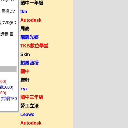
國中一年級
 函授DV
tkb
Autodesk
DVD(6D
周泰
F講義 函
講義光碟
TKB數位學堂
Skin
超級函授
國中
康軒
00)
1600)
xyz
00)
國中三年級
(特價750
勞工立法
Leawo
Autodesk