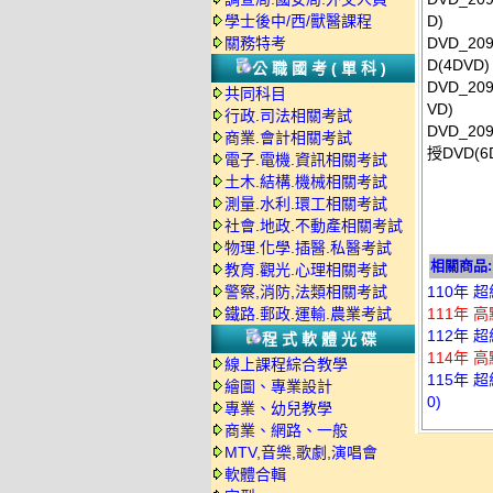
學士後中/西/獸醫課程
D)
關務特考
DVD_2
D(4DVD)
公職國考(單科)
DVD_2
共同科目
VD)
行政.司法相關考試
DVD_2
商業.會計相關考試
授DVD(6
電子.電機.資訊相關考試
土木.結構.機械相關考試
測量.水利.環工相關考試
社會.地政.不動產相關考試
物理.化學.插醫.私醫考試
相關商品:
教育.觀光.心理相關考試
警察,消防,法類相關考試
110年 
鐵路.郵政.運輸.農業考試
111年 
112年 
程式軟體光碟
114年 
線上課程綜合教學
115年 
繪圖、專業設計
0)
專業、幼兒教學
商業、網路、一般
MTV,音樂,歌劇,演唱會
軟體合輯