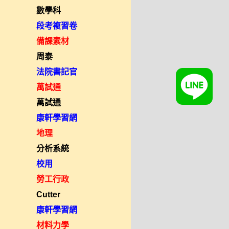
數學科
段考複習卷
備課素材
周泰
法院書記官
萬試通
萬試通
康軒學習網
地理
分析系統
校用
勞工行政
Cutter
康軒學習網
材料力學