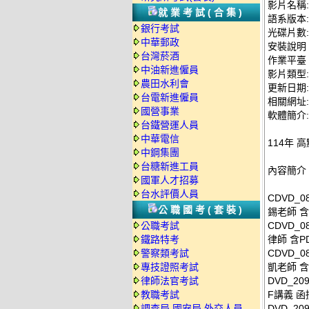
影片名稱:
就業考試(合集)
語系版本
銀行考試
光碟片數:
中華郵政
安裝說明
台灣菸酒
作業平臺：
中油新進僱員
影片類型
農田水利會
更新日期: 2
台電新進僱員
相關網址: ht
國營事業
軟體簡介:
台鐵營運人員
中華電信
114年 
中鋼集團
台糖新進工員
內容簡介
國軍人才招募
台水評價人員
CDVD_
公職國考(套裝)
錫老師 含
公職考試
CDVD_
鐵路特考
律師 含PD
警察類考試
CDVD_
專技證照考試
凱老師 含
律師法官考試
DVD_2
教職考試
F講義 函授
調查局.國安局.外交人員
DVD_2