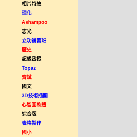
相片特效
理化
Ashampoo
志光
立功補習班
歷史
超級函授
Topaz
齊斌
國文
3D技術插圖
心智圖軟體
綜合版
表格製作
國小