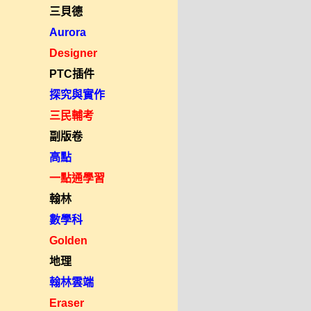
三貝德
Aurora
Designer
PTC插件
探究與實作
三民輔考
副版卷
高點
一點通學習
翰林
數學科
Golden
地理
翰林雲端
Eraser