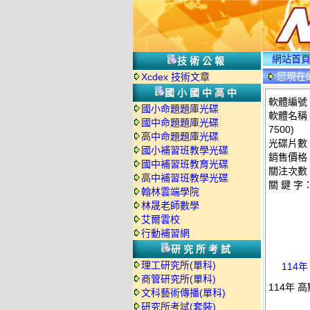
網站首
技術公報
您現在
Xcdex 技術文章
國小國中高中
軟體編號：T
國小命題題庫光碟
軟體名稱：
國中命題題庫光碟
7500)
高中命題題庫光碟
光碟片數
國小補習班教學光碟
銷售價格：
國中補習班教育光碟
關注次數
高中補習班教學光碟
關 鍵 字
翰林雲端學院
林晟老師數學
艾爾雲校
行動補習網
研究所考試
理工研究所(單科)
114
商管研究所(單科)
114年 
文科藝術傳播(單科)
研究所考試(套裝)