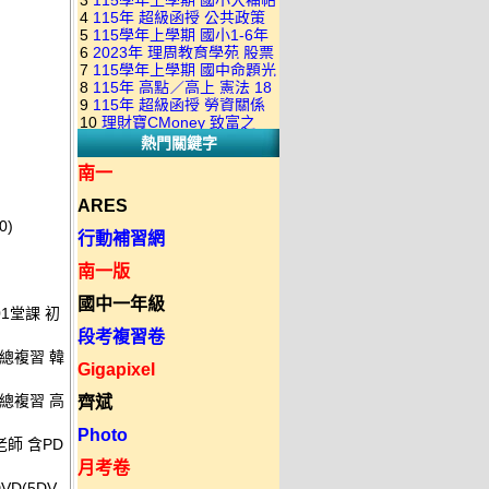
3
115學年上學期 國小大補帖
康軒版 國語+數學+社會+生活
+自然 1-6年級 教學光碟DVD
4
115年 超級函授 公共政策
翰林版 國語+數學+社會+生活
+自然 1-6年級 教學光碟DVD
版(3DVD)
5
115學年上學期 國小1-6年
22堂課+總複習 張楚老師 含
+自然 1-6年級 教學光碟DVD
版(3DVD)
6
2023年 理周教育學苑 股票
級 習作解答(含康軒.南一.翰林
PDF講義 函授DVD(9DVD)
版(3DVD)
7
115學年上學期 國中命題光
當沖煉金術 主講：朱家泓 國
全版本.全科目)合輯版 DVD版
8
115年 高點／高上 憲法 18
碟 翰林版 英文科 1-3年級 題
語發音 DVD版
9
115年 超級函授 勞資關係
堂課 宗台大老師 含PDF講義
庫光碟
10
理財寶CMoney 致富之
概要 11堂課+總複習 陸川老
函授DVD(8DVD)【適用於律
熱門關鍵字
道：上班族飆股攻略班 主
師 含PDF講義 函授
師司法考試】
講：朱家泓+林穎 國語發音
DVD(5DVD)
南一
DVD版
ARES
0)
行動補習網
南一版
國中一年級
01堂課 初
段考複習卷
+總複習 韓
Gigapixel
+總複習 高
齊斌
Photo
老師 含PD
月考卷
VD(5DV