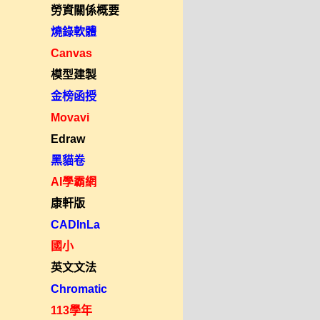
勞資關係概要
燒錄軟體
Canvas
模型建製
金榜函授
Movavi
Edraw
黑貓卷
AI學霸網
康軒版
CADInLa
國小
英文文法
Chromatic
113學年