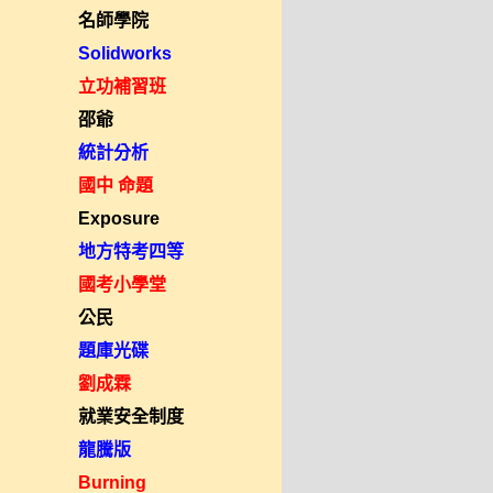
名師學院
Solidworks
立功補習班
邵爺
統計分析
國中 命題
Exposure
地方特考四等
國考小學堂
公民
題庫光碟
劉成霖
就業安全制度
龍騰版
Burning