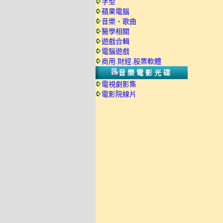
字型
蘋果電腦
音樂、歌曲
醫學相關
遊戲合輯
電腦遊戲
商用.財經.股票軟體
音樂電影光碟
電視劇影集
電影院線片