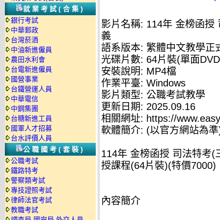
就業考試(合集)
銀行考試
影片名稱: 114年 金榜函授
中華郵政
義
台灣菸酒
語系版本: 繁體中文教學正
中油新進僱員
光碟片數: 64片裝(單面DVD
農田水利會
台電新進僱員
安裝說明: MP4檔
國營事業
作業平臺: Windows
台鐵營運人員
影片類型: 公職考試教學
中華電信
更新日期: 2025.09.16
中鋼集團
相關網址: https://www.easyl
台糖新進工員
國軍人才招募
軟體簡介: (以官方網站為準
台水評價人員
公職國考(套裝)
114年 金榜函授 司法特考(
公職考試
授課程(64片裝)(特價7000)
鐵路特考
警察類考試
專技證照考試
內容簡介
律師法官考試
教職考試
調查局.國安局.外交人員