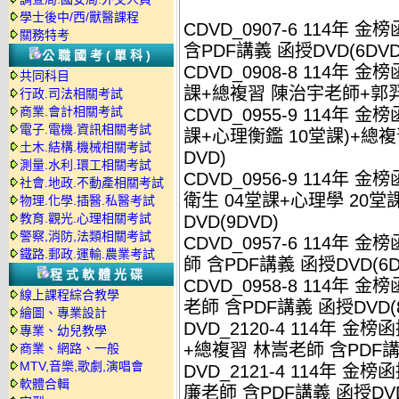
學士後中/西/獸醫課程
CDVD_0907-6 114年
關務特考
含PDF講義 函授DVD(6DVD
公職國考(單科)
CDVD_0908-8 114年 
共同科目
課+總複習 陳治宇老師+郭羿老
行政.司法相關考試
商業.會計相關考試
CDVD_0955-9 114年
電子.電機.資訊相關考試
課+心理衡鑑 10堂課)+總複
土木.結構.機械相關考試
DVD)
測量.水利.環工相關考試
CDVD_0956-9 114年
社會.地政.不動產相關考試
衛生 04堂課+心理學 20堂
物理.化學.插醫.私醫考試
教育.觀光.心理相關考試
DVD(9DVD)
警察,消防,法類相關考試
CDVD_0957-6 114年
鐵路.郵政.運輸.農業考試
師 含PDF講義 函授DVD(6D
程式軟體光碟
CDVD_0958-8 114年
線上課程綜合教學
老師 含PDF講義 函授DVD(8
繪圖、專業設計
DVD_2120-4 114年 金
專業、幼兒教學
+總複習 林嵩老師 含PDF講義
商業、網路、一般
MTV,音樂,歌劇,演唱會
DVD_2121-4 114年 
軟體合輯
廉老師 含PDF講義 函授DVD