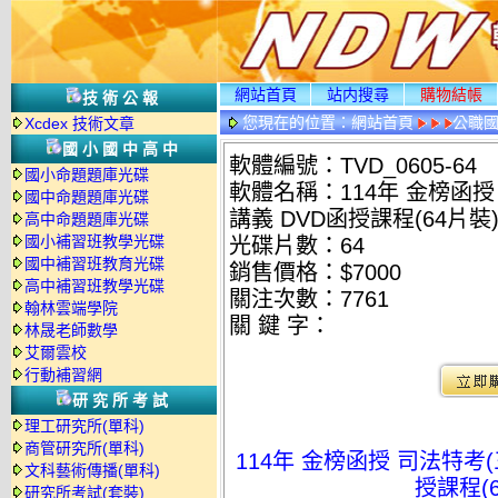
網站首頁
站内搜尋
購物結帳
技術公報
您現在的位置：
網站首頁
公職國
Xcdex 技術文章
國小國中高中
軟體編號：TVD_0605-64
國小命題題庫光碟
軟體名稱：114年 金榜函授
國中命題題庫光碟
講義 DVD函授課程(64片裝)(
高中命題題庫光碟
國小補習班教學光碟
光碟片數：64
國中補習班教育光碟
銷售價格：$7000
高中補習班教學光碟
關注次數：
7761
翰林雲端學院
關 鍵 字：
林晟老師數學
艾爾雲校
行動補習網
研究所考試
理工研究所(單科)
商管研究所(單科)
114年 金榜函授 司法特考(
文科藝術傳播(單科)
授課程(6
研究所考試(套裝)