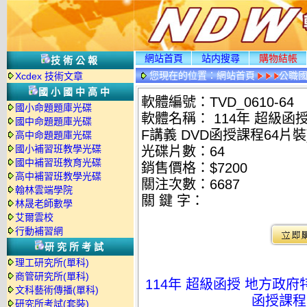
網站首頁
站内搜尋
購物結帳
技術公報
您現在的位置：
網站首頁
公職國
Xcdex 技術文章
國小國中高中
軟體編號：TVD_0610-64
國小命題題庫光碟
軟體名稱： 114年 超級函授
國中命題題庫光碟
F講義 DVD函授課程64片裝)
高中命題題庫光碟
國小補習班教學光碟
光碟片數：64
國中補習班教育光碟
銷售價格：$7200
高中補習班教學光碟
關注次數：
6687
翰林雲端學院
關 鍵 字：
林晟老師數學
艾爾雲校
行動補習網
研究所考試
理工研究所(單科)
商管研究所(單科)
114年 超級函授 地方政府特
文科藝術傳播(單科)
函授課程6
研究所考試(套裝)