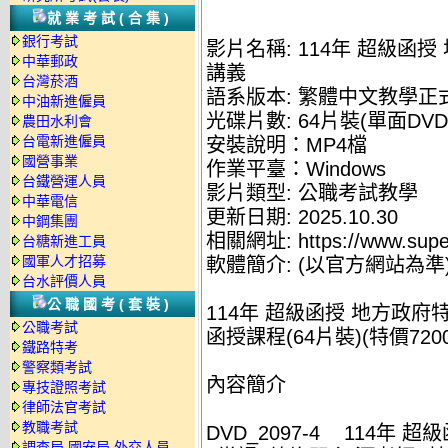
就業考試(合集)
銀行考試
影片名稱: 114年 超級函授
中華郵政
講義
台灣菸酒
語系版本: 繁體中文教學正
中油新進僱員
光碟片數: 64片裝(單面DVD
農田水利會
台電新進僱員
安裝說明：MP4檔
國營事業
作業平臺：Windows
台鐵營運人員
影片類型: 公職考試教學
中華電信
更新日期: 2025.10.30
中鋼集團
相關網址: https://www.supe
台糖新進工員
國軍人才招募
軟體簡介: (以官方網站為準
台水評價人員
公職國考(套裝)
114年 超級函授 地方政府特
公職考試
函授課程(64片裝)(特價7200
鐵路特考
警察類考試
內容簡介
專技證照考試
律師法官考試
教職考試
DVD_2097-4 114年 超
調查局.國安局.外交人員