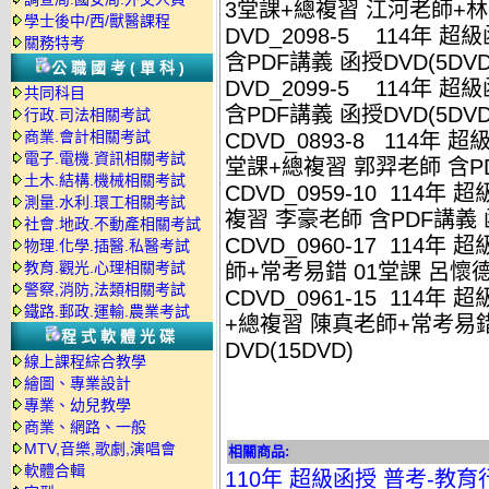
3堂課+總複習 江河老師+林嵩
學士後中/西/獸醫課程
DVD_2098-5 114年 
關務特考
含PDF講義 函授DVD(5DVD
公職國考(單科)
DVD_2099-5 114年 
共同科目
含PDF講義 函授DVD(5DVD
行政.司法相關考試
商業.會計相關考試
CDVD_0893-8 114年
電子.電機.資訊相關考試
堂課+總複習 郭羿老師 含PD
土木.結構.機械相關考試
CDVD_0959-10 114
測量.水利.環工相關考試
複習 李豪老師 含PDF講義 函
社會.地政.不動產相關考試
CDVD_0960-17 114
物理.化學.插醫.私醫考試
教育.觀光.心理相關考試
師+常考易錯 01堂課 呂懷德老
警察,消防,法類相關考試
CDVD_0961-15 114年
鐵路.郵政.運輸.農業考試
+總複習 陳真老師+常考易錯
程式軟體光碟
DVD(15DVD)
線上課程綜合教學
繪圖、專業設計
專業、幼兒教學
商業、網路、一般
MTV,音樂,歌劇,演唱會
相關商品:
軟體合輯
110年 超級函授 普考-教育