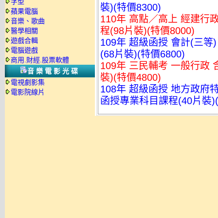
字型
裝)(特價8300)
蘋果電腦
110年 高點／高上 經建行政
音樂、歌曲
程(98片裝)(特價8000)
醫學相關
遊戲合輯
109年 超級函授 會計(三等
電腦遊戲
(68片裝)(特價6800)
商用.財經.股票軟體
109年 三民輔考 一般行政 
音樂電影光碟
裝)(特價4800)
電視劇影集
108年 超級函授 地方政府特
電影院線片
函授專業科目課程(40片裝)(