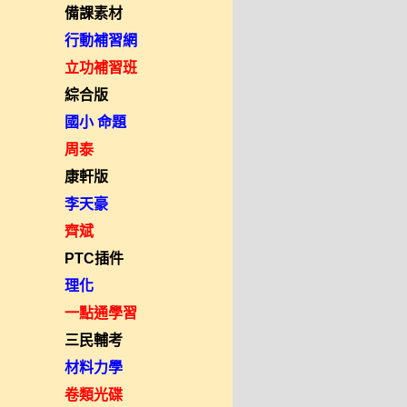
備課素材
行動補習網
立功補習班
綜合版
國小 命題
周泰
康軒版
李天豪
齊斌
PTC插件
理化
一點通學習
三民輔考
材料力學
卷類光碟