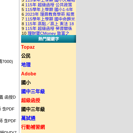
3
115學年上學期 國小大補帖
康軒版 國語+數學+社會+生活
+自然 1-6年級 教學光碟DVD
4
115年 超級函授 公共政策
翰林版 國語+數學+社會+生活
+自然 1-6年級 教學光碟DVD
版(3DVD)
5
115學年上學期 國小1-6年
22堂課+總複習 張楚老師 含
+自然 1-6年級 教學光碟DVD
版(3DVD)
6
2023年 理周教育學苑 股票
級 習作解答(含康軒.南一.翰林
PDF講義 函授DVD(9DVD)
版(3DVD)
7
115學年上學期 國中命題光
當沖煉金術 主講：朱家泓 國
全版本.全科目)合輯版 DVD版
8
115年 高點／高上 憲法 18
碟 翰林版 英文科 1-3年級 題
語發音 DVD版
9
115年 超級函授 勞資關係
堂課 宗台大老師 含PDF講義
庫光碟
10
理財寶CMoney 致富之
概要 11堂課+總複習 陸川老
函授DVD(8DVD)【適用於律
熱門關鍵字
道：上班族飆股攻略班 主
師 含PDF講義 函授
師司法考試】
講：朱家泓+林穎 國語發音
DVD(5DVD)
Topaz
DVD版
公民
7000)
地理
Adobe
國小
國中三年級
義 函授D
超級函授
 含PDF
國中三年級
萬試通
 含PDF
行動補習網
授DVD(7