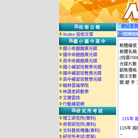
網站首
技術公報
您現在
Xcdex 技術文章
國小國中高中
軟體編號：T
國小命題題庫光碟
軟體名稱：
國中命題題庫光碟
(特價700
高中命題題庫光碟
光碟片數
國小補習班教學光碟
銷售價格：
國中補習班教育光碟
關注次數
高中補習班教學光碟
關 鍵 字
翰林雲端學院
林晟老師數學
艾爾雲校
行動補習網
研究所考試
理工研究所(單科)
115年
商管研究所(單科)
115年 
文科藝術傳播(單科)
--
研究所考試(套裝)