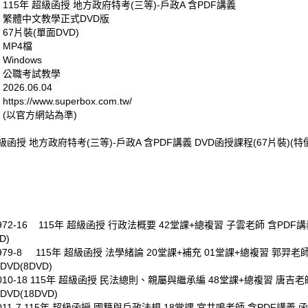
 115年 超級函授 地方政府特考(三等)-戶政A 含PDF講義
: 繁體中文教學正式DVD版
 67片裝(單面DVD)
 MP4檔
Windows
: 公職考試教學
026.06.04
tps://www.superbox.com.tw/
 (以官方網站為準)
超級函授 地方政府特考(三等)-戶政A 含PDF講義 DVD函授課程(67片裝)(特價
972-16 115年 超級函授
行政法概要
42堂課+總複習 子雲老師 含PDF講
D)
0979-8 115年 超級函授
法學緒論
20堂課+補充 01堂課+總複習 郭羿老師
VD(8DVD)
10-18
115年 超級函授
民法總則
、
親屬與繼承編
48堂課+總複習 唐吉老師
VD(18DVD)
11-7
115年 超級函授
國籍與戶政法規
18堂課 宮井鳴老師 含PDF講義 函