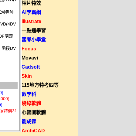
相片特效
 江河老師
AI學霸網
Illustrate
D(4DV
一點通學習
DF講義
國考小學堂
 函授DV
Focus
Movavi
Cadsoft
Skin
115地方特考四等
0)
數學科
00)
燒錄軟體
)
)(特價31
心智圖軟體
劉成霖
ArchiCAD