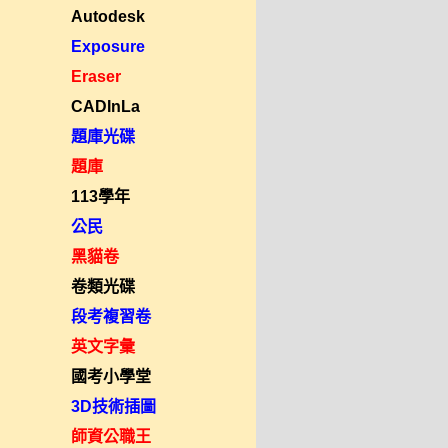
Autodesk
Exposure
Eraser
CADInLa
題庫光碟
題庫
113學年
公民
黑貓卷
卷類光碟
段考複習卷
英文字彙
國考小學堂
3D技術插圖
師資公職王