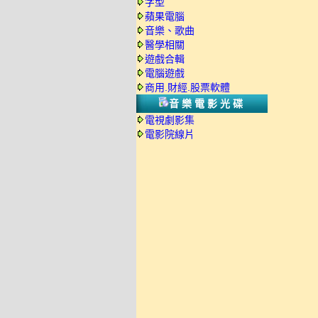
字型
蘋果電腦
音樂、歌曲
醫學相關
遊戲合輯
電腦遊戲
商用.財經.股票軟體
音樂電影光碟
電視劇影集
電影院線片