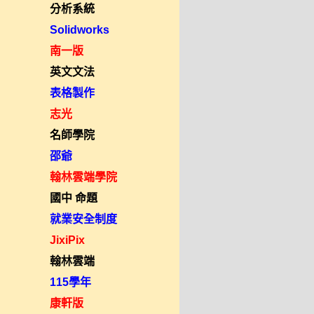
分析系統
Solidworks
南一版
英文文法
表格製作
志光
名師學院
邵爺
翰林雲端學院
國中 命題
就業安全制度
JixiPix
翰林雲端
115學年
康軒版