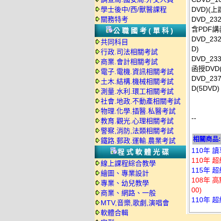
學士後中/西/獸醫課程
DVD)(
關務特考
DVD_2
含PDF講義
公職國考(單科)
DVD_2
共同科目
D)
行政.司法相關考試
DVD_2
商業.會計相關考試
函授DVD(
電子.電機.資訊相關考試
DVD_237
土木.結構.機械相關考試
D(5DVD)
測量.水利.環工相關考試
社會.地政.不動產相關考試
物理.化學.插醫.私醫考試
--
教育.觀光.心理相關考試
警察,消防,法類相關考試
相關商品:
鐵路.郵政.運輸.農業考試
110年 
程式軟體光碟
110年 
線上課程綜合教學
115年 
繪圖、專業設計
108年 
專業、幼兒教學
00)
商業、網路、一般
110年 
MTV,音樂,歌劇,演唱會
軟體合輯