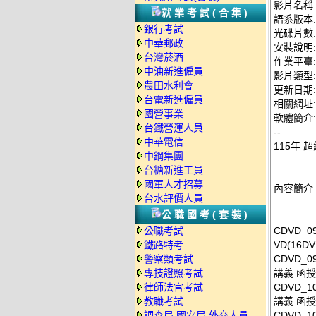
影片名稱:
就業考試(合集)
語系版本
銀行考試
光碟片數:
中華郵政
安裝說明:
台灣菸酒
作業平臺: 
中油新進僱員
影片類型
農田水利會
更新日期: 2
台電新進僱員
相關網址: ht
國營事業
軟體簡介:
台鐵營運人員
--
中華電信
115年 
中鋼集團
台糖新進工員
國軍人才招募
內容簡介
台水評價人員
公職國考(套裝)
公職考試
CDVD_0
鐵路特考
VD(16DV
警察類考試
CDVD_
專技證照考試
講義 函授D
律師法官考試
CDVD_10
教職考試
講義 函授D
調查局.國安局.外交人員
CDVD_10