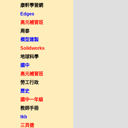
康軒學習網
Edges
高元補習班
周泰
模型建製
Solidworks
地球科學
國中
高元補習班
勞工行政
歷史
國中一年級
教師手冊
tkb
三貝德