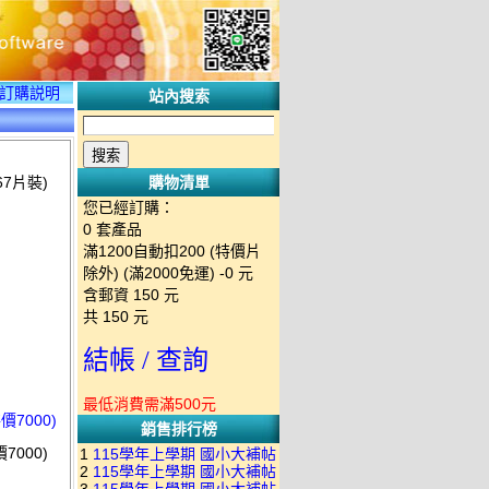
訂購説明
站內搜索
7片裝)
購物清單
您已經訂購：
0
套產品
滿1200自動扣200 (特價片
除外) (滿2000免運)
-0 元
含郵資
150
元
共
150
元
結帳 / 查詢
最低消費需滿500元
7000)
銷售排行榜
7000)
1
115學年上學期 國小大補帖
2
115學年上學期 國小大補帖
南一版 國語+數學+社會+生活