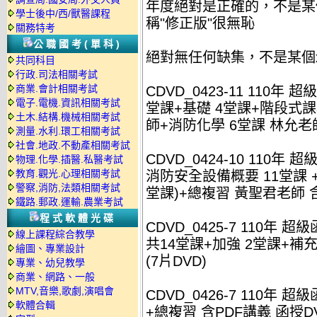
年度絕對是正確的，不是某
學士後中/西/獸醫課程
稱"修正版"很無恥
關務特考
公職國考(單科)
絕對無任何缺集，不是某個
共同科目
行政.司法相關考試
商業.會計相關考試
CDVD_0423-11 110年
電子.電機.資訊相關考試
堂課+基礎 4堂課+階段式課
土木.結構.機械相關考試
師+消防化學 6堂課 林允老師)
測量.水利.環工相關考試
社會.地政.不動產相關考試
CDVD_0424-10 110
物理.化學.插醫.私醫考試
教育.觀光.心理相關考試
消防安全設備概要 11堂課
警察,消防,法類相關考試
堂課)+總複習 黃聖君老師 含P
鐵路.郵政.運輸.農業考試
程式軟體光碟
CDVD_0425-7 110
線上課程綜合教學
共14堂課+加強 2堂課+補充
繪圖、專業設計
(7片DVD)
專業、幼兒教學
商業、網路、一般
MTV,音樂,歌劇,演唱會
CDVD_0426-7 110年
軟體合輯
+總複習 含PDF講義 函授DV