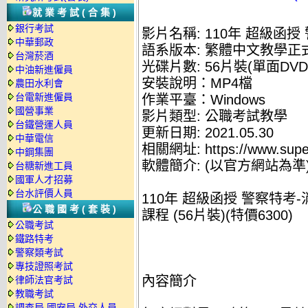
就業考試(合集)
銀行考試
影片名稱: 110年 超級函授
中華郵政
語系版本: 繁體中文教學正
台灣菸酒
光碟片數: 56片裝(單面DVD
中油新進僱員
安裝說明：MP4檔
農田水利會
台電新進僱員
作業平臺：Windows
國營事業
影片類型: 公職考試教學
台鐵營運人員
更新日期: 2021.05.30
中華電信
相關網址: https://www.supe
中鋼集團
軟體簡介: (以官方網站為準
台糖新進工員
國軍人才招募
台水評價人員
110年 超級函授 警察特考-
公職國考(套裝)
課程 (56片裝)(特價6300)
公職考試
鐵路特考
警察類考試
專技證照考試
內容簡介
律師法官考試
教職考試
調查局.國安局.外交人員