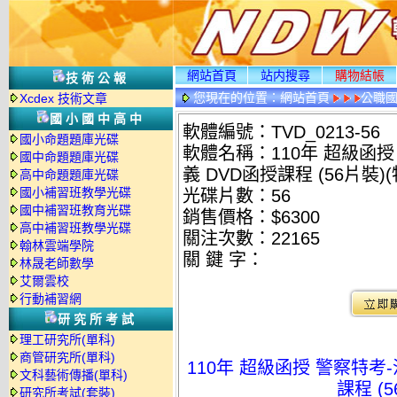
網站首頁
站内搜尋
購物結帳
技術公報
您現在的位置：
網站首頁
公職國
Xcdex 技術文章
國小國中高中
軟體編號：TVD_0213-56
國小命題題庫光碟
軟體名稱：110年 超級函授
國中命題題庫光碟
義 DVD函授課程 (56片裝)(
高中命題題庫光碟
國小補習班教學光碟
光碟片數：56
國中補習班教育光碟
銷售價格：$6300
高中補習班教學光碟
關注次數：
22165
翰林雲端學院
關 鍵 字：
林晟老師數學
艾爾雲校
行動補習網
研究所考試
理工研究所(單科)
商管研究所(單科)
110年 超級函授 警察特考-
文科藝術傳播(單科)
課程 (5
研究所考試(套裝)