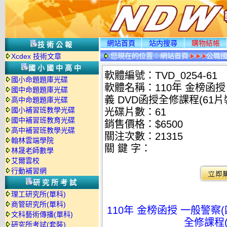
網站首頁
站内搜尋
購物結帳
技術公報
您現在的位置：
網站首頁
公職國
Xcdex 技術文章
國小國中高中
軟體編號：TVD_0254-61
國小命題題庫光碟
軟體名稱：110年 金榜函授
國中命題題庫光碟
義 DVD函授全修課程(61片裝
高中命題題庫光碟
國小補習班教學光碟
光碟片數：61
國中補習班教育光碟
銷售價格：$6500
高中補習班教學光碟
關注次數：
21315
翰林雲端學院
關 鍵 字：
林晟老師數學
艾爾雲校
行動補習網
研究所考試
理工研究所(單科)
商管研究所(單科)
110年 金榜函授 一般警察(
文科藝術傳播(單科)
全修課程(6
研究所考試(套裝)