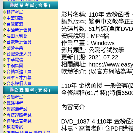
就業考試(合集)
銀行考試
影片名稱: 110年 金榜函授
中華郵政
語系版本: 繁體中文教學正
台灣菸酒
光碟片數: 61片裝(單面DVD
中油新進僱員
安裝說明：MP4檔
農田水利會
台電新進僱員
作業平臺：Windows
國營事業
影片類型: 公職考試教學
台鐵營運人員
更新日期: 2021.07.22
中華電信
相關網址: https://www.easyl
中鋼集團
軟體簡介: (以官方網站為準
台糖新進工員
國軍人才招募
台水評價人員
110年 金榜函授 一般警察(
公職國考(套裝)
全修課程(61片裝)(特價6500
公職考試
鐵路特考
內容簡介
警察類考試
專技證照考試
DVD_1087-4 110年 
律師法官考試
教職考試
林嵩、高普老師 含PDF講義 
調查局.國安局.外交人員