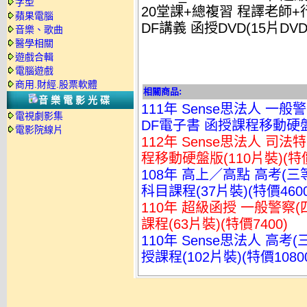
字型
20堂課+總複習 程譯老師+行
蘋果電腦
DF講義 函授DVD(15片DVD
音樂、歌曲
醫學相關
遊戲合輯
電腦遊戲
商用.財經.股票軟體
相關商品:
音樂電影光碟
111年 Sense思法人 一般
電視劇影集
DF電子書 函授課程移動硬盤版
電影院線片
112年 Sense思法人 司法
程移動硬盤版(110片裝)(特價
108年 高上／高點 高考(三
科目課程(37片裝)(特價4600
110年 超級函授 一般警察(
課程(63片裝)(特價7400)
110年 Sense思法人 高考
授課程(102片裝)(特價1080