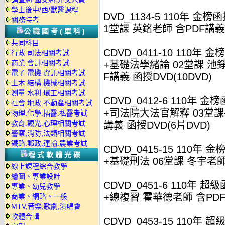
學士後中/西/獸醫課程
DVD_1134-5 110年 金
關務特考
1堂課 英銘老師 含PDF講義 
公職國考(單科)
共同科目
CDVD_0411-10 110
行政.司法相關考試
商業.會計相關考試
+基礎法學緒論 02堂課 池
電子.電機.資訊相關考試
F講義 函授DVD(10DVD)
土木.結構.機械相關考試
測量.水利.環工相關考試
CDVD_0412-6 110年
社會.地政.不動產相關考試
+司法院大法官解釋 03堂課
物理.化學.插醫.私醫考試
教育.觀光.心理相關考試
講義 函授DVD(6片DVD)
警察,消防,法類相關考試
鐵路.郵政.運輸.農業考試
CDVD_0415-15 110年
程式軟體光碟
+基礎刑法 06堂課 冬宇老師 
線上課程綜合教學
繪圖、專業設計
CDVD_0451-6 110年 
專業、幼兒教學
+總複習 霍華德老師 含PDF
商業、網路、一般
MTV,音樂,歌劇,演唱會
軟體合輯
CDVD_0453-15 110年