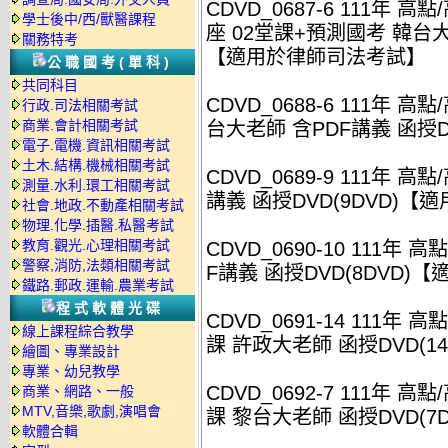
CDVD_0687-6 111年 
學士後中/西/獸醫課程
座 02堂課+預測國考 韓台大老
關務特考
【適用於律師司法考試】
公職國考(單科)
共同科目
CDVD_0688-6 111年 
行政.司法相關考試
商業.會計相關考試
台大老師 含PDF講義 函授
電子.電機.資訊相關考試
土木.結構.機械相關考試
CDVD_0689-9 111年 
測量.水利.環工相關考試
講義 函授DVD(9DVD)
社會.地政.不動產相關考試
物理.化學.插醫.私醫考試
教育.觀光.心理相關考試
CDVD_0690-10 111年
警察,消防,法類相關考試
F講義 函授DVD(8DVD
鐵路.郵政.運輸.農業考試
程式軟體光碟
CDVD_0691-14 111年
線上課程綜合教學
課 許政大老師 函授DVD(
繪圖、專業設計
專業、幼兒教學
CDVD_0692-7 111年 
商業、網路、一般
MTV,音樂,歌劇,演唱會
課 黎台大老師 函授DVD(
軟體合輯