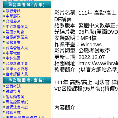
就業考試(合集)
銀行考試
影片名稱: 111年 高點/高
中華郵政
DF講義
台灣菸酒
語系版本: 繁體中文教學正
中油新進僱員
光碟片數: 95片裝(單面DVD
農田水利會
台電新進僱員
安裝說明：MP4檔
國營事業
作業平臺：Windows
台鐵營運人員
影片類型: 公職考試教學
中華電信
更新日期: 2022.12.07
中鋼集團
相關網址: https://www.ibrai
台糖新進工員
國軍人才招募
軟體簡介: (以官方網站為準
台水評價人員
公職國考(套裝)
111年 高點/高上 司法官-
公職考試
VD函授課程(95片裝)(特價90
鐵路特考
警察類考試
專技證照考試
內容簡介
律師法官考試
教職考試
調查局.國安局.外交人員