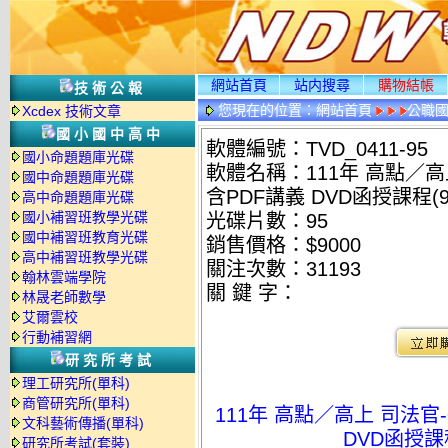
網站首頁
站内搜尋
購物結帳
技術公報
您現在的位置：
網站首頁
公職國
Xcdex 技術文章
國小國中高中
軟體編號：TVD_0411-95
國小命題題庫光碟
軟體名稱：111年 高點／高
國中命題題庫光碟
含PDF講義 DVD函授課程(9
高中命題題庫光碟
國小補習班教學光碟
光碟片數：95
國中補習班教育光碟
銷售價格：$9000
高中補習班教學光碟
關注次數：
31193
翰林雲端學院
關 鍵 字：
林晟老師數學
艾爾雲校
行動補習網
研究所考試
理工研究所(單科)
商管研究所(單科)
111年 高點／高上 司法官
文科藝術傳播(單科)
DVD函授課程
研究所考試(套裝)