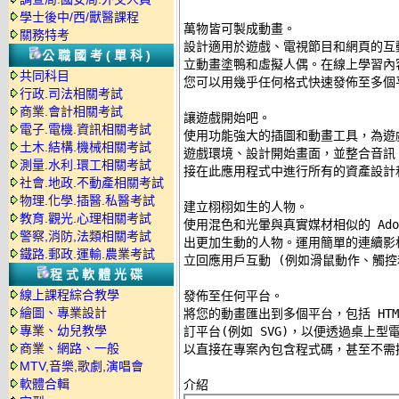
學士後中/西/獸醫課程
萬物皆可製成動畫。 

關務特考
設計適用於遊戲、電視節目和網頁的互
公職國考(單科)
立動畫塗鴨和虛擬人偶。在線上學習內容和
共同科目
您可以用幾乎任何格式快速發佈至多個平
行政.司法相關考試
商業.會計相關考試
讓遊戲開始吧。 

電子.電機.資訊相關考試
使用功能強大的插圖和動畫工具，為遊
土木.結構.機械相關考試
遊戲環境、設計開始畫面，並整合音訊
測量.水利.環工相關考試
接在此應用程式中進行所有的資產設計和
社會.地政.不動產相關考試
物理.化學.插醫.私醫考試
建立栩栩如生的人物。 

教育.觀光.心理相關考試
使用混色和光暈與真實媒材相似的 Adob
警察,消防,法類相關考試
出更加生動的人物。運用簡單的連續影
鐵路.郵政.運輸.農業考試
立回應用戶互動 (例如滑鼠動作、觸控和
程式軟體光碟
線上課程綜合教學
發佈至任何平台。 

繪圖、專業設計
將您的動畫匯出到多個平台，包括 HTML5 Ca
專業、幼兒教學
訂平台(例如 SVG)，以便透過桌上型
商業、網路、一般
以直接在專案內包含程式碼，甚至不需撰
MTV,音樂,歌劇,演唱會
軟體合輯