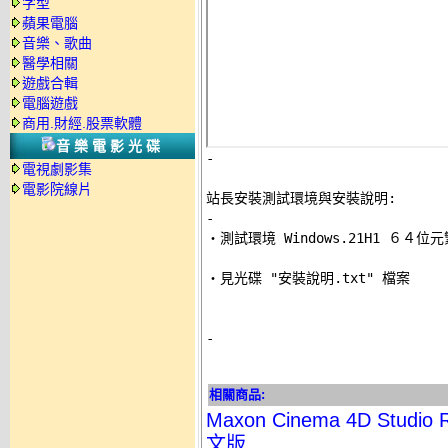
字型
蘋果電腦
音樂、歌曲
醫學相關
遊戲合輯
電腦遊戲
商用.財經.股票軟體
音樂電影光碟
-
電視劇影集
電影院線片
站長安裝測試環境與安裝說明:
-

‧測試環境 Windows.21H1 ６４位
‧見光碟 "安裝說明.txt" 檔案 

-
相關商品:
Maxon Cinema 4D Stu
文版