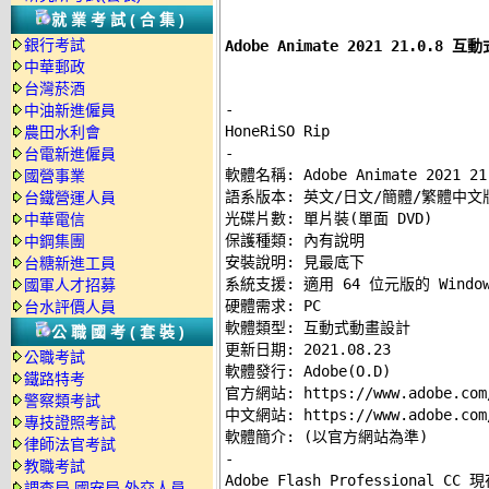
就業考試(合集)
銀行考試
Adobe Animate 2021 21.0
中華郵政
台灣菸酒
-
中油新進僱員
農田水利會
-
台電新進僱員

軟體名稱: Adobe Animate 2021 21.
國營事業
語系版本: 英文/日文/簡體/繁體中文版
台鐵營運人員
光碟片數: 單片裝(單面 DVD) 

中華電信
保護種類: 內有說明 

中鋼集團
安裝說明: 
見最底下
台糖新進工員
系統支援: 適用 64 位元版的 Windows
國軍人才招募
硬體需求: PC 

台水評價人員
軟體類型: 互動式動畫設計 

公職國考(套裝)
更新日期: 2021.08.23 

公職考試
軟體發行: Adobe(O.D) 

鐵路特考
官方網站: 
https://www.adobe.com
警察類考試
中文網站: 
https://www.adobe.com
專技證照考試
律師法官考試
-
教職考試

Adobe Flash Professional CC 
調查局.國安局.外交人員