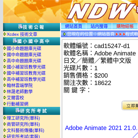
網站首頁
站内搜尋
購物結帳
技術公報
您現在的位置：
網站首頁
程式
Xcdex 技術文章
國小國中高中
軟體編號：cad15247-d1
國小命題題庫光碟
軟體名稱：Adobe Animate
國中命題題庫光碟
日文／簡體／繁體中文版
高中命題題庫光碟
國小補習班教學光碟
光碟片數：1
國中補習班教育光碟
銷售價格：$200
高中補習班教學光碟
關注次數：
18622
翰林雲端學院
關 鍵 字：
林晟老師數學
艾爾雲校
行動補習網
研究所考試
理工研究所(單科)
商管研究所(單科)
Adobe Animate 202
文科藝術傳播(單科)
研究所考試(套裝)