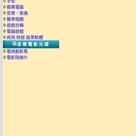
字型
蘋果電腦
音樂、歌曲
醫學相關
遊戲合輯
電腦遊戲
商用.財經.股票軟體
音樂電影光碟
電視劇影集
電影院線片