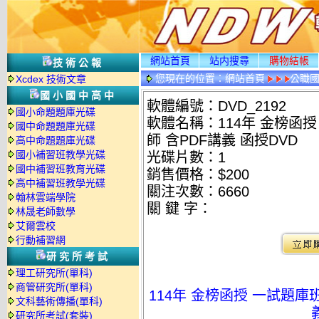
網站首頁
站内搜尋
購物結帳
技術公報
您現在的位置：
網站首頁
公職國
Xcdex 技術文章
國小國中高中
軟體編號：DVD_2192
國小命題題庫光碟
軟體名稱：114年 金榜函授
國中命題題庫光碟
師 含PDF講義 函授DVD
高中命題題庫光碟
國小補習班教學光碟
光碟片數：1
國中補習班教育光碟
銷售價格：$200
高中補習班教學光碟
關注次數：
6660
翰林雲端學院
關 鍵 字：
林晟老師數學
艾爾雲校
行動補習網
研究所考試
理工研究所(單科)
商管研究所(單科)
114年 金榜函授 一試題庫班
文科藝術傳播(單科)
研究所考試(套裝)