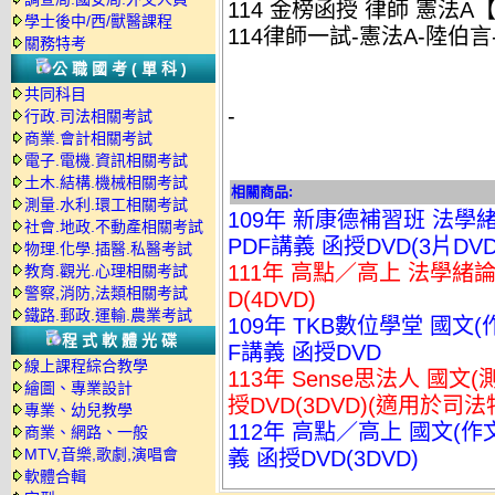
114 金榜函授 律師 憲法A【
學士後中/西/獸醫課程
114律師一試-憲法A-陸伯言-
關務特考
公職國考(單科)
共同科目
-
行政.司法相關考試
商業.會計相關考試
電子.電機.資訊相關考試
土木.結構.機械相關考試
相關商品:
測量.水利.環工相關考試
109年 新康德補習班 法學緒
社會.地政.不動產相關考試
PDF講義 函授DVD(3片DVD
物理.化學.插醫.私醫考試
111年 高點／高上 法學緒論
教育.觀光.心理相關考試
警察,消防,法類相關考試
D(4DVD)
鐵路.郵政.運輸.農業考試
109年 TKB數位學堂 國文
程式軟體光碟
F講義 函授DVD
線上課程綜合教學
113年 Sense思法人 國文
繪圖、專業設計
授DVD(3DVD)(適用於司
專業、幼兒教學
112年 高點／高上 國文(作
商業、網路、一般
MTV,音樂,歌劇,演唱會
義 函授DVD(3DVD)
軟體合輯