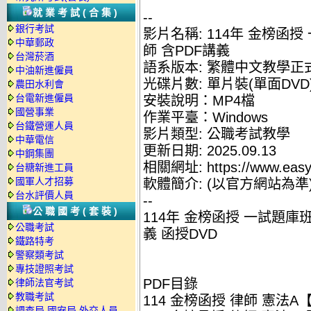
就業考試(合集)
--
銀行考試
影片名稱: 114年 金榜函授
中華郵政
師 含PDF講義
台灣菸酒
語系版本: 繁體中文教學正
中油新進僱員
光碟片數: 單片裝(單面DVD
農田水利會
台電新進僱員
安裝說明：MP4檔
國營事業
作業平臺：Windows
台鐵營運人員
影片類型: 公職考試教學
中華電信
更新日期: 2025.09.13
中鋼集團
相關網址: https://www.easyl
台糖新進工員
國軍人才招募
軟體簡介: (以官方網站為準
台水評價人員
--
公職國考(套裝)
114年 金榜函授 一試題庫班
公職考試
義 函授DVD
鐵路特考
警察類考試
專技證照考試
PDF目錄
律師法官考試
教職考試
114 金榜函授 律師 憲法A【
調查局.國安局.外交人員