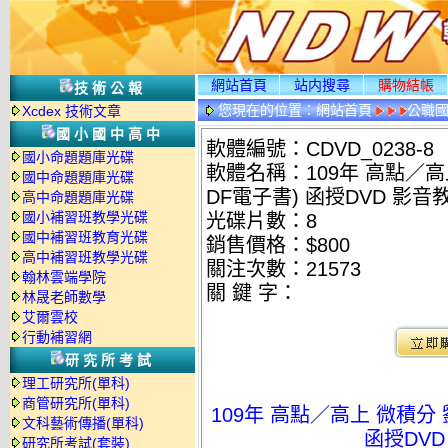
網站首頁
站内搜尋
購物結帳
技術公報
您現在的位置：
網站首頁
公職國
Xcdex 技術文章
光碟詳情
國小國中高中
軟體編號：CDVD_0238-8
國小命題題庫光碟
軟體名稱：109年 高點／高
國中命題題庫光碟
DF電子書) 函授DVD 影音教
高中命題題庫光碟
國小補習班教學光碟
光碟片數：8
國中補習班教育光碟
銷售價格：$800
高中補習班教學光碟
關注次數：
21573
翰林雲端學院
關 鍵 字：
林晟老師數學
艾爾雲校
行動補習網
研究所考試
理工研究所(單科)
商管研究所(單科)
109年 高點／高上 微積分 
文科藝術傳播(單科)
函授DVD
研究所考試(套裝)