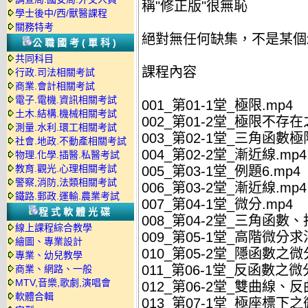
稱"修正版"很無恥
學士後中/西/獸醫課程
關務特考
絕對無任何缺集，不是某個
公職國考(單科)
共同科目
課程內容
行政.司法相關考試
商業.會計相關考試
電子.電機.資訊相關考試
001_第01-1堂_極限.mp4
土木.結構.機械相關考試
002_第01-2堂_極限不存在
測量.水利.環工相關考試
003_第02-1堂_三角函數極
社會.地政.不動產相關考試
004_第02-2堂_漸近線.mp4
物理.化學.插醫.私醫考試
教育.觀光.心理相關考試
005_第03-1堂_例題6.mp4
警察,消防,法類相關考試
006_第03-2堂_漸近線.mp4
鐵路.郵政.運輸.農業考試
007_第04-1堂_微分.mp4
程式軟體光碟
008_第04-2堂_三角函數、
線上課程綜合教學
009_第05-1堂_高階微分求
繪圖、專業設計
010_第05-2堂_隱函數之微
專業、幼兒教學
011_第06-1堂_反函數之微
商業、網路、一般
MTV,音樂,歌劇,演唱會
012_第06-2堂_雙曲線、反
軟體合輯
013_第07-1堂_極座標下之