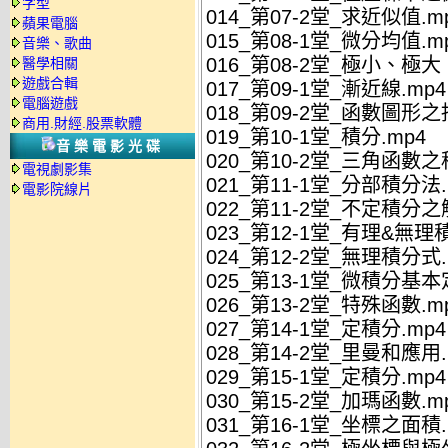
字型
014_第07-2堂_求近似值.m
蘋果電腦
015_第08-1堂_微分均值.m
音樂、歌曲
016_第08-2堂_極小、極大
醫學相關
遊戲合輯
017_第09-1堂_漸近線.mp4
電腦遊戲
018_第09-2堂_函數圖形之
商用.財經.股票軟體
019_第10-1堂_積分.mp4
音樂電影光碟
020_第10-2堂_三角函數之
電視劇影集
021_第11-1堂_分部積分法.
電影院線片
022_第11-2堂_不定積分之
023_第12-1堂_有理&無理
024_第12-2堂_無理積分式.
025_第13-1堂_微積分基本
026_第13-2堂_特殊函數.m
027_第14-1堂_定積分.mp4
028_第14-2堂_里曼和應用.
029_第15-1堂_定積分.mp4
030_第15-2堂_加瑪函數.m
031_第16-1堂_坐標之面積.