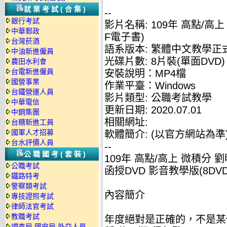
就業考試(合集)
--
銀行考試
影片名稱: 109年 高點/高上
中華郵政
F電子書)
台灣菸酒
語系版本: 繁體中文教學正
中油新進僱員
光碟片數: 8片裝(單面DVD)
農田水利會
台電新進僱員
安裝說明：MP4檔
國營事業
作業平臺：Windows
台鐵營運人員
影片類型: 公職考試教學
中華電信
更新日期: 2020.07.01
中鋼集團
相關網址:
台糖新進工員
國軍人才招募
軟體簡介: (以官方網站為準
台水評價人員
--
公職國考(套裝)
109年 高點/高上 微積分 劉
公職考試
函授DVD 影音教學版(8DVD
鐵路特考
警察類考試
內容簡介
專技證照考試
律師法官考試
教職考試
年度絕對是正確的，不是某
調查局.國安局.外交人員