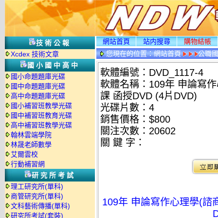
網站首頁
站内搜尋
購物結帳
技術公報
您現在的位置：
網站首頁
公職國
Xcdex 技術文章
光碟詳情
國小國中高中
軟體編號：DVD_1117-4
國小命題題庫光碟
軟體名稱：109年 申論寫作
國中命題題庫光碟
課 函授DVD (4片DVD)
高中命題題庫光碟
國小補習班教學光碟
光碟片數：4
國中補習班教育光碟
銷售價格：$800
高中補習班教學光碟
關注次數：
20602
翰林雲端學院
關 鍵 字：
林晟老師數學
艾爾雲校
行動補習網
研究所考試
理工研究所(單科)
商管研究所(單科)
109年 申論寫作心理學(諮
文科藝術傳播(單科)
研究所考試(套裝)