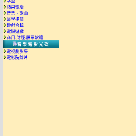
字型
蘋果電腦
音樂、歌曲
醫學相關
遊戲合輯
電腦遊戲
商用.財經.股票軟體
音樂電影光碟
電視劇影集
電影院線片