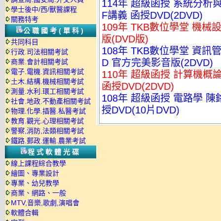
114年 超級函授 系統分析與
學士後中/西/獸醫課程
F講義 函授DVD(2DVD)
關務特考
109年 TKB數位學堂 機械
公職國考(單科)
版(DVD版)
共同科目
108年 TKB數位學堂 資訊
行政.司法相關考試
D 官方完美影音版(2DVD)
商業.會計相關考試
電子.電機.資訊相關考試
110年 超級函授 計算機概論
土木.結構.機械相關考試
函授DVD(2DVD)
測量.水利.環工相關考試
108年 超級函授 電路學 陳
社會.地政.不動產相關考試
授DVD(10片DVD)
物理.化學.插醫.私醫考試
教育.觀光.心理相關考試
警察,消防,法類相關考試
鐵路.郵政.運輸.農業考試
程式軟體光碟
線上課程綜合教學
繪圖、專業設計
專業、幼兒教學
商業、網路、一般
MTV,音樂,歌劇,演唱會
軟體合輯