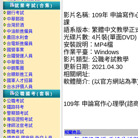
就業考試(合集)
銀行考試
影片名稱: 109年 申論寫作
中華郵政
課
台灣菸酒
語系版本: 繁體中文教學正
中油新進僱員
光碟片數: 4片裝(單面DVD)
農田水利會
台電新進僱員
安裝說明：MP4檔
國營事業
作業平臺：Windows
台鐵營運人員
影片類型: 公職考試教學
中華電信
更新日期: 2021.04.30
中鋼集團
相關網址:
台糖新進工員
國軍人才招募
軟體簡介: (以官方網站為準
台水評價人員
公職國考(套裝)
公職考試
109年 申論寫作心理學(諮
鐵路特考
警察類考試
專技證照考試
律師法官考試
教職考試
相關商品:
調查局.國安局.外交人員