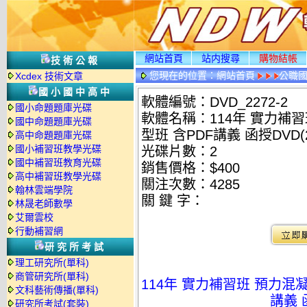
網站首頁
站内搜尋
購物結帳
技術公報
您現在的位置：
網站首頁
公職國
Xcdex 技術文章
光碟詳情
國小國中高中
軟體編號：DVD_2272-2
國小命題題庫光碟
軟體名稱：114年 實力補習
國中命題題庫光碟
型班 含PDF講義 函授DVD(2
高中命題題庫光碟
國小補習班教學光碟
光碟片數：2
國中補習班教育光碟
銷售價格：$400
高中補習班教學光碟
關注次數：
4285
翰林雲端學院
關 鍵 字：
林晟老師數學
艾爾雲校
行動補習網
研究所考試
理工研究所(單科)
商管研究所(單科)
114年 實力補習班 預力混
文科藝術傳播(單科)
講義 
研究所考試(套裝)