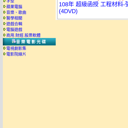
字型
108年 超級函授 工程材料-
蘋果電腦
(4DVD)
音樂、歌曲
醫學相關
遊戲合輯
電腦遊戲
商用.財經.股票軟體
音樂電影光碟
電視劇影集
電影院線片