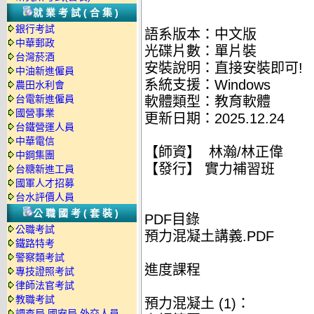
就業考試(合集)
銀行考試
語系版本：中文版
中華郵政
光碟片數：單片裝
台灣菸酒
安裝說明：直接安裝即可!
中油新進僱員
系統支援：Windows
農田水利會
台電新進僱員
軟體類型：教育軟體
國營事業
更新日期：2025.12.24
台鐵營運人員
中華電信
【師資】 林瀚/林正偉
中鋼集團
【發行】 實力補習班
台糖新進工員
國軍人才招募
台水評價人員
公職國考(套裝)
PDF目錄
公職考試
預力混凝土講義.PDF
鐵路特考
警察類考試
進度課程
專技證照考試
律師法官考試
教職考試
預力混凝土 (1)：
調查局.國安局.外交人員