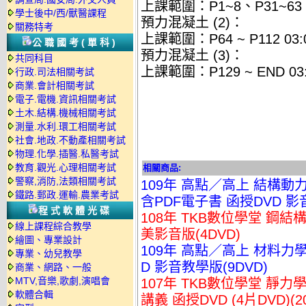
上課範圍：P1~8、P31~63 0
學士後中/西/獸醫課程
預力混凝土 (2)：
關務特考
上課範圍：P64 ~ P112 03:0
公職國考(單科)
預力混凝土 (3)：
共同科目
上課範圍：P129 ~ END 03:
行政.司法相關考試
商業.會計相關考試
電子.電機.資訊相關考試
土木.結構.機械相關考試
測量.水利.環工相關考試
社會.地政.不動產相關考試
物理.化學.插醫.私醫考試
教育.觀光.心理相關考試
相關商品:
警察,消防,法類相關考試
109年 高點／高上 結構動力
鐵路.郵政.運輸.農業考試
含PDF電子書 函授DVD 影音
程式軟體光碟
108年 TKB數位學堂 鋼結
線上課程綜合教學
美影音版(4DVD)
繪圖、專業設計
109年 高點／高上 材料力學
專業、幼兒教學
D 影音教學版(9DVD)
商業、網路、一般
MTV,音樂,歌劇,演唱會
107年 TKB數位學堂 靜力學
軟體合輯
講義 函授DVD (4片DVD)