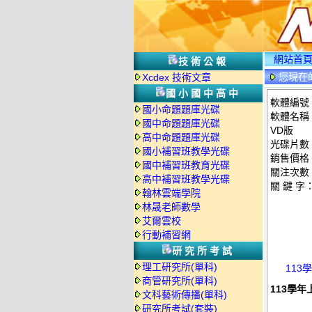
網站首
技術公報
您現在
Xcdex 技術文章
國小國中高中
軟體編號：
國小命題題庫光碟
軟體名稱：
國中命題題庫光碟
VD版
高中命題題庫光碟
光碟片數
國小補習班教學光碟
銷售價格：
國中補習班教育光碟
關注次數
高中補習班教學光碟
關 鍵 字
翰林雲端學院
林晟老師數學
艾爾雲校
行動補習網
研究所考試
理工研究所(單科)
113
商管研究所(單科)
113學年
文科藝術傳播(單科)
研究所考試(套裝)