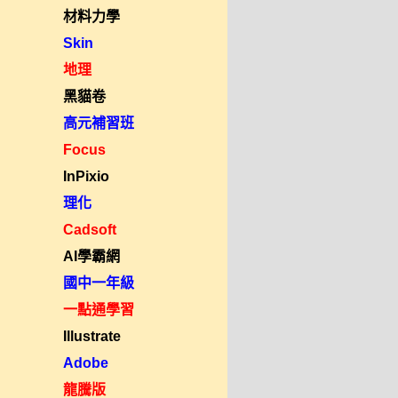
材料力學
Skin
地理
黑貓卷
高元補習班
Focus
InPixio
理化
Cadsoft
AI學霸網
國中一年級
一點通學習
Illustrate
Adobe
龍騰版