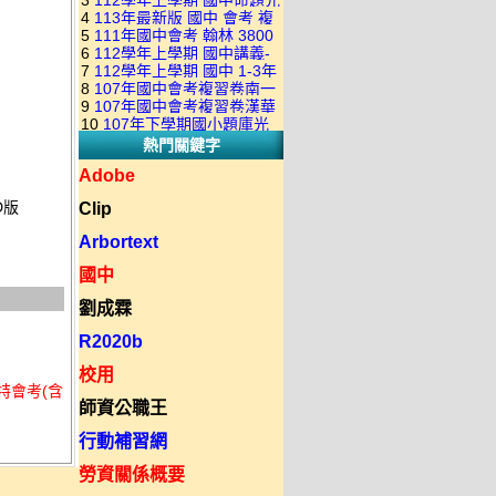
3
112學年上學期 國中命題光
級 校用卷 (含南一.康軒.翰林.
是訂購成功 不會有回覆信
4
113年最新版 國中 會考 複
碟 康軒版 1-3年級(含108課
全科目.全部卷.含解答)完整版
5
111年國中會考 翰林 3800
習卷講義 共18卷(含南一百分
綱)(全年級、全領域) 題庫光
(2DVD)
6
112學年上學期 國中講義-
應用題彙編 + 南一 3688 應用
百EZ+南一超會考+康軒麻辣
碟(不包含：藝文+綜合+健體)
7
112學年上學期 國中 1-3年
題型較難(康軒新挑戰麻辣講
題彙編+南一歷屆試題+康軒
+康軒會考勝經+康軒易點通
8
107年國中會考複習卷南一
級 習作解答+課本解答(含康
義+翰林超級翰將講義+南一學
3800+ 應用題彙編 1-3年級 卷
+康軒圖解E點通+漢華大聯盟
9
107年國中會考複習卷漢華
版 ( 點線面 )全科目.九科含解
軒.南一.翰林全版本.全科目)
習標竿講義) 1-3年級 合輯版
類光碟
10
107年下學期國小題庫光
+翰林大滿貫+翰林橘子+翰林
版 ( 達陣 ) 全科目.八科含解
答.合輯正式版
合輯版 DVD版
DVD版
熱門關鍵字
碟-南一版（1～6年級）全科
Lite輕+翰林主題探索+奇鼎
答.合輯正式版
目合輯版 (三片裝)
KO+奇鼎進會考+金安新思維
Adobe
+金安雙向溝通+金安會考
D版
Clip
735+建弘細說.活用+漢華達
陣)全科目合輯版(3片裝)
Arbortext
國中
劉成霖
R2020b
校用
特會考(含
師資公職王
行動補習網
勞資關係概要