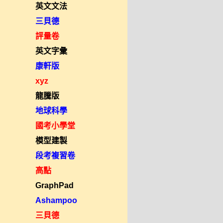
英文文法
三貝德
評量卷
英文字彙
康軒版
xyz
龍騰版
地球科學
國考小學堂
模型建製
段考複習卷
高點
GraphPad
Ashampoo
三貝德