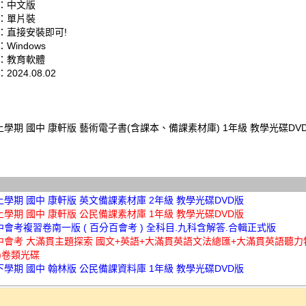
：中文版
：單片裝
：直接安裝即可!
Windows
：教育軟體
024.08.02
上學期 國中 康軒版 藝術電子書(含課本、備課素材庫) 1年級 教學光碟DV
上學期 國中 康軒版 英文備課素材庫 2年級 教學光碟DVD版
上學期 國中 康軒版 公民備課素材庫 1年級 教學光碟DVD版
中會考複習卷南一版 ( 百分百會考 ) 全科目.九科含解答.合輯正式版
國中會考 大滿貫主題探索 國文+英語+大滿貫英語文法總匯+大滿貫英語聽力
)卷類光碟
下學期 國中 翰林版 公民備課資料庫 1年級 教學光碟DVD版