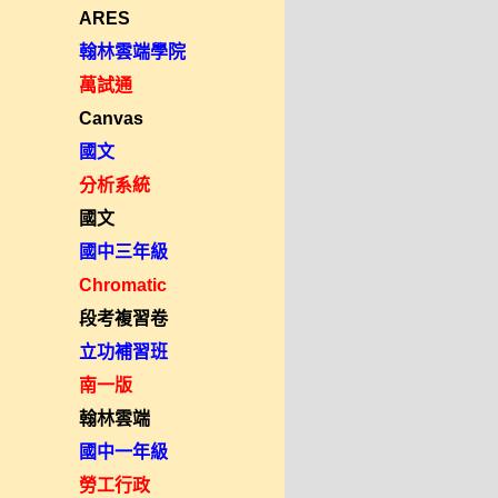
ARES
翰林雲端學院
萬試通
Canvas
國文
分析系統
國文
國中三年級
Chromatic
段考複習卷
立功補習班
南一版
翰林雲端
國中一年級
勞工行政