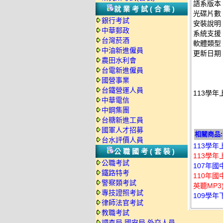
語系版本
就業考試(合集)
光碟片數
銀行考試
安裝說明
中華郵政
系統支援：
台灣菸酒
軟體類型
中油新進僱員
更新日期：2
農田水利會
台電新進僱員
國營事業
台鐵營運人員
113學年
中華電信
中鋼集團
台糖新進工員
國軍人才招募
相關商品:
台水評價人員
113學年
公職國考(套裝)
113學年
公職考試
107年國
鐵路特考
110年
警察類考試
英聽MP3
專技證照考試
109學年
律師法官考試
教職考試
調查局.國安局.外交人員