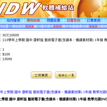
頁
站内搜尋
購物結帳
問題反應
回覆查詢
訂單查詢
的位置：
網站首頁
國小國中高中
國中命題題庫光碟
光碟
XCC10509
113學年上學期 國中 康軒版 藝術電子書(含課本、備課素材庫) 1年級 
：1
$100
：
13599
：
學年上學期 國中 康軒版 藝術電子書(含課本、備課素材庫) 1年級 教學光碟
上學期 國中 康軒版 藝術電子書(含課本、備課素材庫) 1年級 教學光碟DV