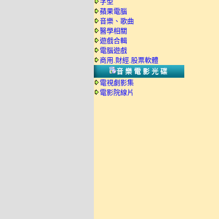
字型
蘋果電腦
音樂、歌曲
醫學相關
遊戲合輯
電腦遊戲
商用.財經.股票軟體
音樂電影光碟
電視劇影集
電影院線片