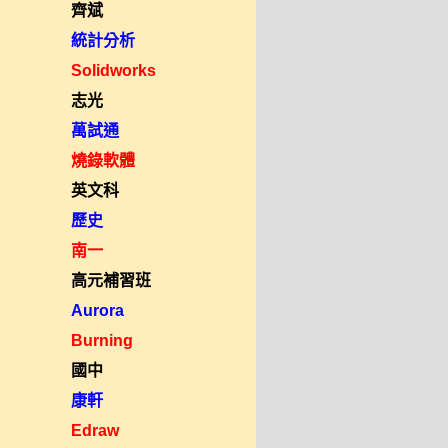
齊斌
統計分析
Solidworks
志光
萬試通
燒錄軟體
英文科
歷史
南一
高元補習班
Aurora
Burning
國中
康軒
Edraw