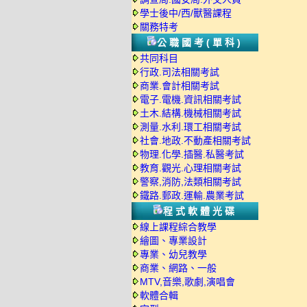
學士後中/西/獸醫課程
關務特考
公職國考(單科)
共同科目
行政.司法相關考試
商業.會計相關考試
電子.電機.資訊相關考試
土木.結構.機械相關考試
測量.水利.環工相關考試
社會.地政.不動產相關考試
物理.化學.插醫.私醫考試
教育.觀光.心理相關考試
警察,消防,法類相關考試
鐵路.郵政.運輸.農業考試
程式軟體光碟
線上課程綜合教學
繪圖、專業設計
專業、幼兒教學
商業、網路、一般
MTV,音樂,歌劇,演唱會
軟體合輯