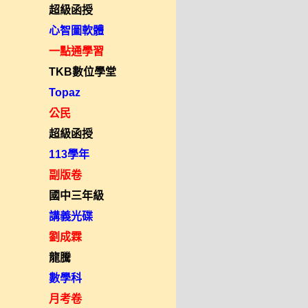
超級函授
心智圖軟體
一點通學習
TKB數位學堂
Topaz
公民
超級函授
113學年
副版卷
國中三年級
講義光碟
劉成霖
龍騰
數學科
月考卷