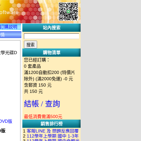
訂購説明
站內搜索
詳情
教學光碟D
購物清單
您已經訂購：
0
套產品
滿1200自動扣200 (特價片
除外) (滿2000免運)
-0 元
含郵資
150
元
共
150
元
結帳 / 查詢
最低消費需滿500元
DVD版
銷售排行榜
D版
1
客服LINE 及 問題反應回覆
2
112學年上學期 國中 1-3年
方式 下單後出現訂單編號就