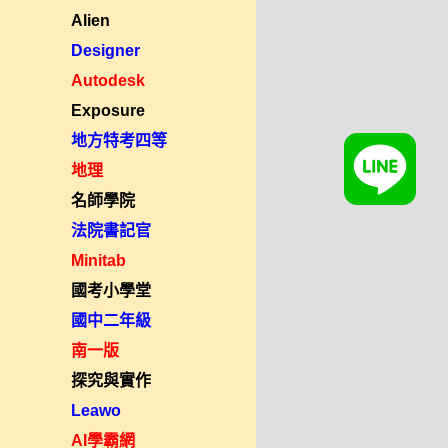
Alien
Designer
Autodesk
Exposure
地方特考四等
地理
名師學院
法院書記官
Minitab
國考小學堂
國中二年級
南一版
探究與實作
Leawo
AI學霸網