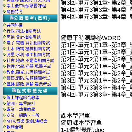
第3回-單元3第1章~第2章_教
學士後中/西/獸醫課程
第4回-單元3第3章~第4章_學
關務特考
第4回-單元3第3章~第4章_教
公職國考(單科)
共同科目
行政.司法相關考試
商業.會計相關考試
健康平時測驗卷WORD
電子.電機.資訊相關考試
第1回-單元1第1章~第3章_學
土木.結構.機械相關考試
第1回-單元1第1章~第3章_教
測量.水利.環工相關考試
第2回-單元2第1章~第3章_學
社會.地政.不動產相關考試
第2回-單元2第1章~第3章_教
物理.化學.插醫.私醫考試
教育.觀光.心理相關考試
第3回-單元3第1章~第2章_學
警察,消防,法類相關考試
第3回-單元3第1章~第2章_教
鐵路.郵政.運輸.農業考試
第4回-單元3第3章~第4章_學
程式軟體光碟
第4回-單元3第3章~第4章_教
線上課程綜合教學
繪圖、專業設計
專業、幼兒教學
課本學習單
商業、網路、一般
MTV,音樂,歌劇,演唱會
健康課本學習單
軟體合輯
1-1體型覺醒.doc