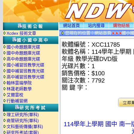
網站首頁
站内搜尋
購物結帳
技術公報
您現在的位置：
網站首頁
國小
Xcdex 技術文章
國小國中高中
軟體編號：XCC11785
國小命題題庫光碟
軟體名稱：114學年上學期 
國中命題題庫光碟
年級 教學光碟DVD版
高中命題題庫光碟
國小補習班教學光碟
光碟片數：1
國中補習班教育光碟
銷售價格：$100
高中補習班教學光碟
關注次數：
7792
翰林雲端學院
關 鍵 字：
林晟老師數學
艾爾雲校
行動補習網
研究所考試
理工研究所(單科)
商管研究所(單科)
114學年上學期 國中 南
文科藝術傳播(單科)
研究所考試(套裝)