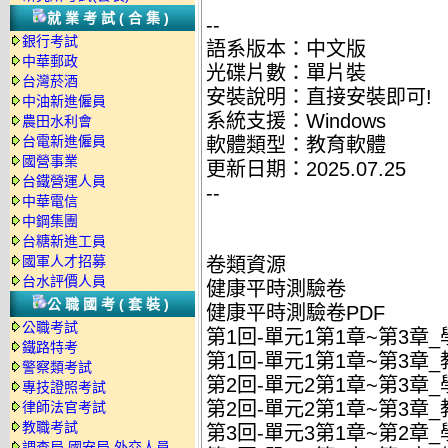
就業考試(合集)
--
銀行考試
語系版本：中文版
中華郵政
光碟片數：單片裝
台灣菸酒
安裝說明：直接安裝即可!
中油新進僱員
系統支援：Windows
農田水利會
台電新進僱員
軟體類型：教育軟體
國營事業
更新日期：2025.07.25
台鐵營運人員
--
中華電信
中鋼集團
台糖新進工員
國軍人才招募
卷類資源
台水評價人員
健康平時測驗卷
公職國考(套裝)
健康平時測驗卷PDF
公職考試
第1回-單元1第1章~第3章_學
鐵路特考
第1回-單元1第1章~第3章_教
警察類考試
第2回-單元2第1章~第3章_學
專技證照考試
第2回-單元2第1章~第3章_教
律師法官考試
教職考試
第3回-單元3第1章~第2章_學
調查局.國安局.外交人員