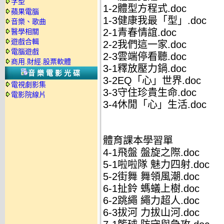
字型
1-2體型方程式.doc
蘋果電腦
1-3健康我最「型」.doc
音樂、歌曲
2-1青春情誼.doc
醫學相關
遊戲合輯
2-2我們這一家.doc
電腦遊戲
2-3雲端停看聽.doc
商用.財經.股票軟體
3-1釋放壓力鍋.doc
音樂電影光碟
3-2EQ「心」世界.doc
電視劇影集
3-3守住珍貴生命.doc
電影院線片
3-4休閒「心」生活.doc
體育課本學習單
4-1飛盤 盤旋之際.doc
5-1啦啦隊 魅力四射.doc
5-2街舞 舞領風潮.doc
6-1扯鈴 螞蟻上樹.doc
6-2跳繩 繩力超人.doc
6-3拔河 力拔山河.doc