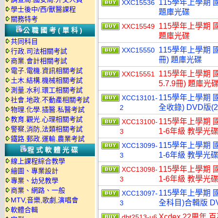
115學年上學期 國
XXC15536
學士後中/西/獸醫課程
題庫光碟
關務特考
115學年上學期 國
XXC15549
公職國考(單科)
題庫光碟
共同科目
115學年上學期 國小
XXC15550
行政.司法相關考試
冊) 題庫光碟
商業.會計相關考試
電子.電機.資訊相關考試
115學年上學期 國小
XXC15551
土木.結構.機械相關考試
5.7.9冊) 題庫光
測量.水利.環工相關考試
115學年上學期
XCC13101-
社會.地政.不動產相關考試
全收錄) DVD版(
2
物理.化學.插醫.私醫考試
教育.觀光.心理相關考試
115學年上學期 
XCC13100-
警察,消防,法類相關考試
1-6年級 教學光碟
3
鐵路.郵政.運輸.農業考試
115學年上學期 
XCC13099-
程式軟體光碟
1-6年級 教學光碟
3
線上課程綜合教學
115學年上學期 
XCC13098-
繪圖、專業設計
1-6年級 教學光碟
3
專業、幼兒教學
商業、網路、一般
115學年上學期 
XCC13097-
MTV,音樂,歌劇,演唱會
全科目)合輯版 D
3
軟體合輯
Xcdex 22周年 
dbt2513-u6