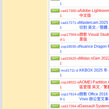
1
Adobe Lightr
cad17300-d
中文版
1
Mastercam 202
cad17271-d
切割 英文／簡體
1
微軟 Visual Stu
cop17569-b
業版
d-1
Nuance Dragon
cop18030-d
1
Midas nGen 2
cad15620-d
1
KKBOX 2025
mcd1711-d
1
AOMEI Partitio
cop18022-d
區管理 英文／繁
1
微軟 Office 2016
cop17914-d
Visio 辦公室
9-1
Dassault Syst
cad17264-d