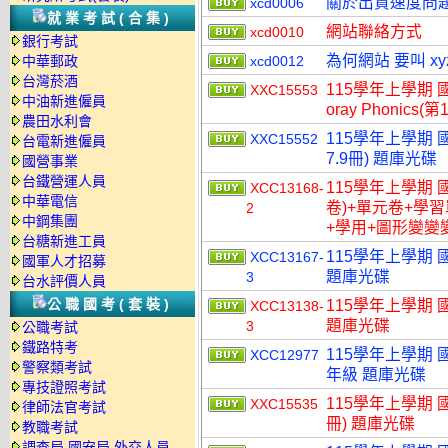
關於出貨速度問
xcd0006
就業考試(合集)
網站聯絡方式
xcd0010
銀行考試
為何網站 要叫 xy
中華郵政
xcd0012
台灣菸酒
115學年上學期 國
XXC15553
中油新進僱員
oray Phonics(
農田水利會
115學年上學期 國小
XXC15552
台電新進僱員
7.9冊) 題庫光碟
國營事業
台鐵營運人員
115學年上學期 
XCC13168-
中華電信
卷)+單元卷+學
2
中鋼集團
+學用+圖形變變變
台糖新進工員
115學年上學期 
XCC13167-
國軍人才招募
題庫光碟
3
台水評價人員
公職國考(套裝)
115學年上學期 
XCC13138-
題庫光碟
3
公職考試
鐵路特考
115學年上學期 
XCC12977
警察類考試
年級 題庫光碟
專技證照考試
115學年上學期 國小
XXC15535
律師法官考試
冊) 題庫光碟
教職考試
調查局.國安局.外交人員