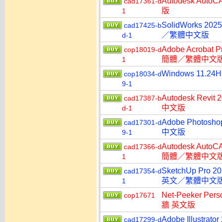
Autodesk A
cad17361-d
版
1
SolidWorks
cad17425-b
／繁體中文版
d-1
Adobe Acroba
cop18019-d
簡體／繁體中文
1
Windows 11.2
cop18034-d
9-1
Autodesk R
cad17387-b
中文版
d-1
Adobe Photo
cad17301-d
中文版
9-1
Autodesk Aut
cad17366-d
簡體／繁體中文
1
SketchUp Pro 
cad17354-d
英文／繁體中文
1
Net-Peeker P
cop17671
牆 英文版
Adobe Illust
cad17299-d