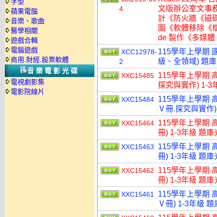
字型
文版辦公室文事
4
蘋果電腦
計《防火牆《磁
音樂、歌曲
圖《軟體移除《檔
醫學相關
de 製作《多媒體
遊戲合輯
電腦遊戲
115學年上學期 國
XCC12978-
商用.財經.股票軟體
級、全領域) 題
2
音樂電影光碟
115學年上學期 
XXC15485
電視劇影集
探究與實作) 1-3
電影院線片
115學年上學期 
XXC15484
Ⅴ冊.探究與實作) 
115學年上學期 
XXC15464
冊) 1-3年級 題
115學年上學期 
XXC15463
冊) 1-3年級 題
115學年上學期 
XXC15462
冊) 1-3年級 題
115學年上學期 
XXC15461
Ⅴ冊) 1-3年級 