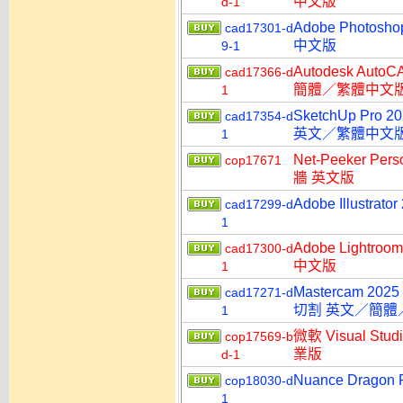
中文版
d-1
Adobe Photo
cad17301-d
中文版
9-1
Autodesk Aut
cad17366-d
簡體／繁體中文
1
SketchUp Pro 
cad17354-d
英文／繁體中文
1
Net-Peeker P
cop17671
牆 英文版
Adobe Illust
cad17299-d
1
Adobe Lightr
cad17300-d
中文版
1
Mastercam 202
cad17271-d
切割 英文／簡體
1
微軟 Visual Stu
cop17569-b
業版
d-1
Nuance Dragon
cop18030-d
1