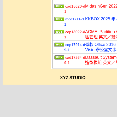
Midas nGen 2
cad15620-d
1
KKBOX 2025
mcd1711-d
1
AOMEI Partitio
cop18022-d
區管理 英文／繁
1
微軟 Office 2016
cop17914-d
Visio 辦公室
9-1
Dassault Syst
cad17264-d
造型模組 英文／
9-1
XYZ STUDIO