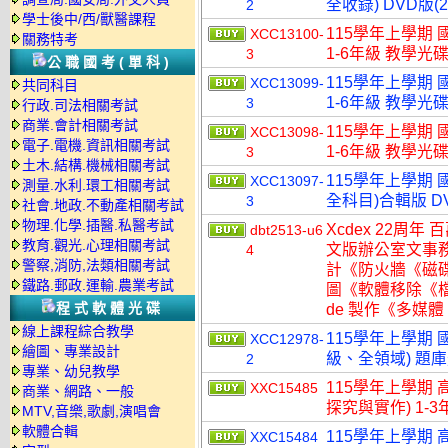
全收錄) DVD版(
2
學士後中/西/獸醫課程
115學年上學期 
XCC13100-
關務特考
1-6年級 教學光碟
3
公職國考(單科)
115學年上學期 
XCC13099-
共同科目
1-6年級 教學光碟
3
行政.司法相關考試
商業.會計相關考試
115學年上學期 
XCC13098-
電子.電機.資訊相關考試
1-6年級 教學光碟
3
土木.結構.機械相關考試
115學年上學期 
XCC13097-
測量.水利.環工相關考試
全科目)合輯版 D
3
社會.地政.不動產相關考試
物理.化學.插醫.私醫考試
Xcdex 22周年 
dbt2513-u6
教育.觀光.心理相關考試
文版辦公室文事
4
警察,消防,法類相關考試
計《防火牆《磁
鐵路.郵政.運輸.農業考試
圖《軟體移除《檔
程式軟體光碟
de 製作《多媒體
線上課程綜合教學
115學年上學期 國
XCC12978-
繪圖、專業設計
級、全領域) 題
2
專業、幼兒教學
115學年上學期 
XXC15485
商業、網路、一般
探究與實作) 1-3
MTV,音樂,歌劇,演唱會
軟體合輯
115學年上學期 
XXC15484