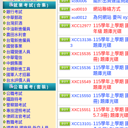
關於出貨速度問
xcd0006
就業考試(合集)
網站聯絡方式
xcd0010
銀行考試
為何網站 要叫 xy
中華郵政
xcd0012
台灣菸酒
115學年上學期 
XCC12977
中油新進僱員
年級 題庫光碟
農田水利會
115學年上學期 
XCC13138-
台電新進僱員
題庫光碟
3
國營事業
台鐵營運人員
115學年上學期 國小
XXC15535
中華電信
冊) 題庫光碟
中鋼集團
115學年上學期 國
XXC15536
台糖新進工員
題庫光碟
國軍人才招募
台水評價人員
115學年上學期 國
XXC15549
公職國考(套裝)
題庫光碟
公職考試
115學年上學期 國小
XXC15550
鐵路特考
冊) 題庫光碟
警察類考試
115學年上學期 國小
XXC15551
專技證照考試
5.7.9冊) 題庫光
律師法官考試
教職考試
115學年上學期
XCC13101-
調查局.國安局.外交人員