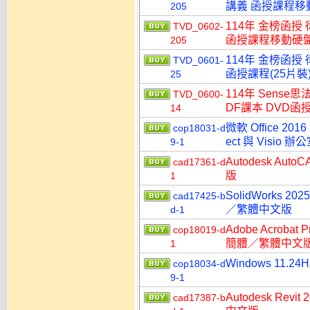
講義 函授課程移動硬
205
114年 金榜函授
TVD_0602-
函授課程移動硬盤版(
205
114年 金榜函授
TVD_0601-
函授課程(25片裝)
25
114年 Sens
TVD_0600-
DF課本 DVD函授
14
微軟 Office 2016
cop18031-d
ect 與 Visi
9-1
Autodesk A
cad17361-d
版
1
SolidWorks
cad17425-b
／繁體中文版
d-1
Adobe Acroba
cop18019-d
簡體／繁體中文
1
Windows 11.2
cop18034-d
9-1
Autodesk R
cad17387-b