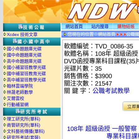
網站首頁
站内搜尋
購物結帳
技術公報
您現在的位置：
網站首頁
公職國
Xcdex 技術文章
國小國中高中
軟體編號：TVD_0086-35
國小命題題庫光碟
軟體名稱：108年 超級函授
國中命題題庫光碟
DVD函授專業科目課程(35片裝
高中命題題庫光碟
國小補習班教學光碟
光碟片數：35
國中補習班教育光碟
銷售價格：$3900
高中補習班教學光碟
關注次數：
21547
翰林雲端學院
關 鍵 字：
公職考試教學
林晟老師數學
艾爾雲校
行動補習網
研究所考試
理工研究所(單科)
商管研究所(單科)
108年 超級函授 一般警察
文科藝術傳播(單科)
專業科目課程(
研究所考試(套裝)