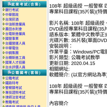
就業考試(合集)
108年 超級函授 一般警察 
銀行考試
專業科目課程(35片裝)(特價3
中華郵政
台灣菸酒
影片名稱: 108年 超級函授
中油新進僱員
DVD函授專業科目課程(35片裝
農田水利會
台電新進僱員
語系版本: 繁體中文教學正
國營事業
光碟片數: 35片裝(單面DVD
台鐵營運人員
安裝說明：
中華電信
作業平臺：Windows/PC
中鋼集團
影片類型: 公職考試教學
台糖新進工員
國軍人才招募
更新日期: 2020.04.15
台水評價人員
相關網址:
公職國考(套裝)
軟體簡介: (以官方網站為準
公職考試
鐵路特考
108年 超級函授 一般警察 
警察類考試
專業科目課程(35片裝)(特價3
專技證照考試
律師法官考試
教職考試
內容簡介
調查局.國安局.外交人員