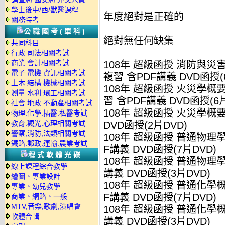
學士後中/西/獸醫課程
年度絕對是正確的
關務特考
公職國考(單科)
絕對無任何缺集
共同科目
行政.司法相關考試
商業.會計相關考試
108年 超級函授 消防與災
電子.電機.資訊相關考試
複習 含PDF講義 DVD函授(
土木.結構.機械相關考試
108年 超級函授 火災學概
測量.水利.環工相關考試
習 含PDF講義 DVD函授(6片
社會.地政.不動產相關考試
108年 超級函授 火災學概要
物理.化學.插醫.私醫考試
教育.觀光.心理相關考試
DVD函授(2片DVD)
警察,消防,法類相關考試
108年 超級函授 普通物理學
鐵路.郵政.運輸.農業考試
F講義 DVD函授(7片DVD)
程式軟體光碟
108年 超級函授 普通物理學
線上課程綜合教學
講義 DVD函授(3片DVD)
繪圖、專業設計
108年 超級函授 普通化學概
專業、幼兒教學
F講義 DVD函授(7片DVD)
商業、網路、一般
MTV,音樂,歌劇,演唱會
108年 超級函授 普通化學概
軟體合輯
講義 DVD函授(3片DVD)